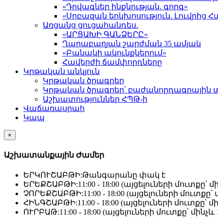
«Դրվագներ ինքնության. գորգ»
«Սրբազան երկխոսություն. Լուվրի
Առցանց ցուցահանդես.
«ԱՐՑԱԽԻ ԳԱՆՁԵՐԸ»
Ղարաբաղյան շարժման 35 ամյակ
«Բանակի ակունքներում»
Հավերժի ճամփորդները
Կրթական անկյուն
Կրթական ծրագրեր
Կրթական ծրագրեր՝ բաժանորդագրային 
Աշխատություններ ՀՊԹ-ի
Վաճառասրահ
Կապ
×
Աշխատանքային Ժամեր
ԵՐԿՈՒՇԱԲԹԻ:
Թանգարանը փակ է
ԵՐԵՔՇԱԲԹԻ:
11:00 - 18:00 (այցելուների մուտքը՝ մի
ՉՈՐԵՔՇԱԲԹԻ:
11:00 - 18:00 (այցելուների մուտքը՝ մ
ՀԻՆԳՇԱԲԹԻ:
11:00 - 18:00 (այցելուների մուտքը՝ մի
ՈՒՐԲԱԹ:
11:00 - 18:00 (այցելուների մուտքը՝ մինչև 1