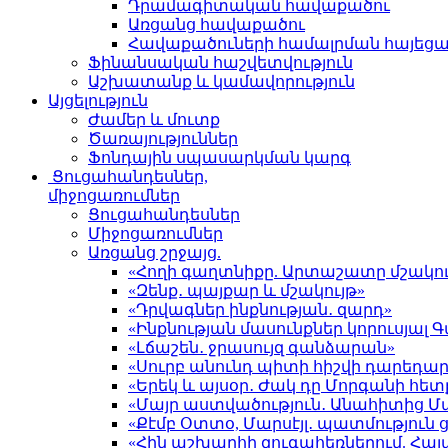
Դրամագիտական հավաքածու
Առցանց հավաքածու
Հավաքածուների համալրման հայեց
Ֆինանսական հաշվետվություն
Աշխատանք և կամավորություն
Այցելություն
Ժամեր և մուտք
Ծառայություններ
Ֆոնդային սպասարկման կարգ
Ցուցահանդեսներ,
միջոցառումներ
Ցուցահանդեսներ
Միջոցառումներ
Առցանց շրջայց.
«Հողի գաղտնիքը. Արտաշատը մշակու
«Զենք․ պայքար և մշակույթ»
«Դրվագներ ինքնության․ զարդ»
«Ինքնության մասունքներ կորուսյա
«Լճաշեն․ ջրասույզ գանձարան»
«Սուրբ անունդ պիտի հիշվի դարեդար
«Երեկ և այսօր․ Ժակ դը Մորգանի հետ
«Մայր աստվածություն․ Անահիտից 
«Քէմբ Օտտօ, Մարսէյլ․ պատմություն
«Հին աշխարհի զուգահեռներում. Հա