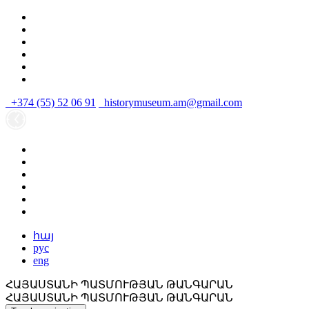
+374 (55) 52 06 91
historymuseum.am@gmail.com
հայ
рус
eng
ՀԱՅԱՍՏԱՆԻ ՊԱՏՄՈՒԹՅԱՆ ԹԱՆԳԱՐԱՆ
ՀԱՅԱՍՏԱՆԻ ՊԱՏՄՈՒԹՅԱՆ ԹԱՆԳԱՐԱՆ