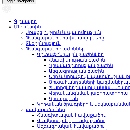
Toggle navigation
Գլխավոր
Մեր մասին
Առաքելություն և պատմություն
Թանգարանի երախտավորները
Տնօրինություն
Թանգարանի բաժիններ
Գիտաֆոնդային բաժիններ
Հնագիտության բաժին
Դրամագիտության բաժին
Ազգագրության բաժին
Նոր և նորագույն պատմության 
Ցուցահանդեսների կազմակերպ
Պահոցների պահպանման սեկտ
Վերականգնման լաբորատորիա
Գրադարան
Կրթական ծրագրերի և մեկնաբանմ
Հավաքածուներ
Հնագիտական հավաքածու
Վավերագրերի հավաքածու
Ազգագրական հավաքածու