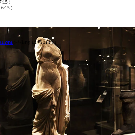
:15 )
6:15 )
ածու
>
Կնոջ արձանիկ