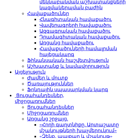
մեկնաբանման աշխատանքների
կազմակերպման բաժին
Հավաքածուներ
Հնագիտական հավաքածու
Վավերագրերի հավաքածու
Ազգագրական հավաքածու
Դրամագիտական հավաքածու
Առցանց հավաքածու
Հավաքածուների համալրման
հայեցակարգ
Ֆինանսական հաշվետվություն
Աշխատանք և կամավորություն
Այցելություն
Ժամեր և մուտք
Ծառայություններ
Ֆոնդային սպասարկման կարգ
Ցուցահանդեսներ,
միջոցառումներ
Ցուցահանդեսներ
Միջոցառումներ
Առցանց շրջայց.
«Հողի գաղտնիքը. Արտաշատը
մշակույթների խաչմերուկում»
«Զենք․ պայքար և մշակույթ»