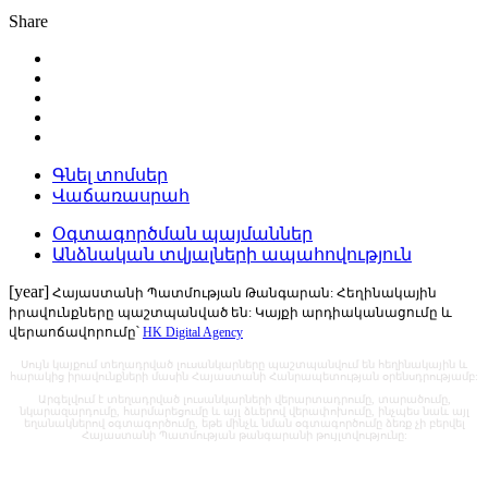
Share
Գնել տոմսեր
Վաճառասրահ
Օգտագործման պայմաններ
Անձնական տվյալների ապահովություն
[year]
Հայաստանի Պատմության Թանգարան: Հեղինակային
իրավունքները պաշտպանված են: Կայքի արդիականացումը և
վերաոճավորումը՝
HK Digital Agency
Սույն կայքում տեղադրված լուսանկարները պաշտպանվում են հեղինակային և
հարակից իրավունքների մասին Հայաստանի Հանրապետության օրենսդրությամբ:
Արգելվում է տեղադրված լուսանկարների վերարտադրումը, տարածումը,
նկարազարդումը, հարմարեցումը և այլ ձևերով վերափոխումը, ինչպես նաև այլ
եղանակներով օգտագործումը, եթե մինչև նման օգտագործումը ձեռք չի բերվել
Հայաստանի Պատմության թանգարանի թույլտվությունը: