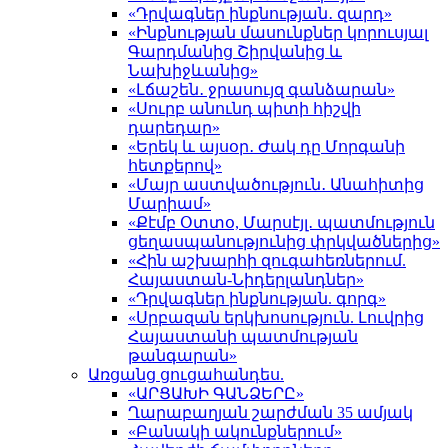
«Դրվագներ ինքնության․ զարդ»
«Ինքնության մասունքներ կորուսյալ
Գարդմանից Շիրվանից և
Նախիջևանից»
«Լճաշեն․ ջրասույզ գանձարան»
«Սուրբ անունդ պիտի հիշվի
դարեդար»
«Երեկ և այսօր․ Ժակ դը Մորգանի
հետքերով»
«Մայր աստվածություն․ Անահիտից
Մարիամ»
«Քէմբ Օտտօ, Մարսէյլ․ պատմություն
ցեղասպանությունից փրկվածներից»
«Հին աշխարհի զուգահեռներում.
Հայաստան-Նիդերլանդներ»
«Դրվագներ ինքնության. գորգ»
«Սրբազան երկխոսություն. Լուվրից
Հայաստանի պատմության
թանգարան»
Առցանց ցուցահանդես.
«ԱՐՑԱԽԻ ԳԱՆՁԵՐԸ»
Ղարաբաղյան շարժման 35 ամյակ
«Բանակի ակունքներում»