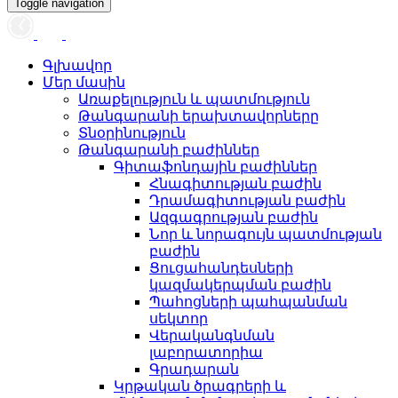
Toggle navigation
Գլխավոր
Մեր մասին
Առաքելություն և պատմություն
Թանգարանի երախտավորները
Տնօրինություն
Թանգարանի բաժիններ
Գիտաֆոնդային բաժիններ
Հնագիտության բաժին
Դրամագիտության բաժին
Ազգագրության բաժին
Նոր և նորագույն պատմության
բաժին
Ցուցահանդեսների
կազմակերպման բաժին
Պահոցների պահպանման
սեկտոր
Վերականգնման
լաբորատորիա
Գրադարան
Կրթական ծրագրերի և