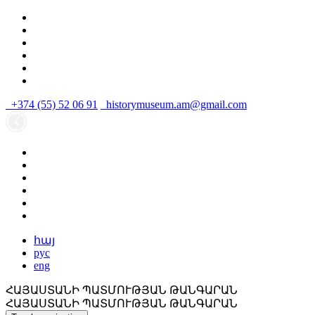
+374 (55) 52 06 91
historymuseum.am@gmail.com
հայ
рус
eng
ՀԱՅԱՍՏԱՆԻ ՊԱՏՄՈՒԹՅԱՆ ԹԱՆԳԱՐԱՆ
ՀԱՅԱՍՏԱՆԻ ՊԱՏՄՈՒԹՅԱՆ ԹԱՆԳԱՐԱՆ