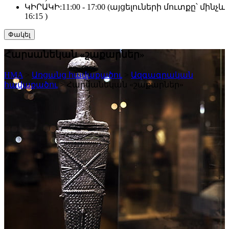
ԿԻՐԱԿԻ:
11:00 - 17:00 (այցելուների մուտքը՝ մինչև
16:15 )
Փակել
Հարսանեկան «շաքարներ»
HMA
>
Առցանց հավաքածու
>
Ազգագրական
հավաքածու
>
Հարսանեկան «շաքարներ»