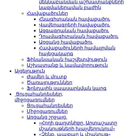
մեկնաբանման աշխատանքների
կազմակերպման բաժին
Հավաքածուներ
Հնագիտական հավաքածու
Վավերագրերի հավաքածու
Ազգագրական հավաքածու
Դրամագիտական հավաքածու
Առցանց հավաքածու
Հավաքածուների համալրման
հայեցակարգ
Ֆինանսական հաշվետվություն
Աշխատանք և կամավորություն
Այցելություն
Ժամեր և մուտք
Ծառայություններ
Ֆոնդային սպասարկման կարգ
Ցուցահանդեսներ,
միջոցառումներ
Ցուցահանդեսներ
Միջոցառումներ
Առցանց շրջայց.
«Հողի գաղտնիքը. Արտաշատը
մշակույթների խաչմերուկում»
«Զենք․ պայքար և մշակույթ»