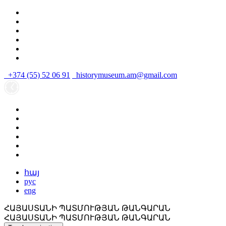
+374 (55) 52 06 91
historymuseum.am@gmail.com
հայ
рус
eng
ՀԱՅԱՍՏԱՆԻ ՊԱՏՄՈՒԹՅԱՆ ԹԱՆԳԱՐԱՆ
ՀԱՅԱՍՏԱՆԻ ՊԱՏՄՈՒԹՅԱՆ ԹԱՆԳԱՐԱՆ