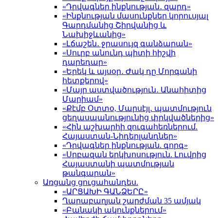
«Դրվագներ ինքնության․ զարդ»
«Ինքնության մասունքներ կորուսյալ
Գարդմանից Շիրվանից և
Նախիջևանից»
«Լճաշեն․ ջրասույզ գանձարան»
«Սուրբ անունդ պիտի հիշվի
դարեդար»
«Երեկ և այսօր․ Ժակ դը Մորգանի
հետքերով»
«Մայր աստվածություն․ Անահիտից
Մարիամ»
«Քէմբ Օտտօ, Մարսէյլ․ պատմություն
ցեղասպանությունից փրկվածներից»
«Հին աշխարհի զուգահեռներում.
Հայաստան-Նիդերլանդներ»
«Դրվագներ ինքնության. գորգ»
«Սրբազան երկխոսություն. Լուվրից
Հայաստանի պատմության
թանգարան»
Առցանց ցուցահանդես.
«ԱՐՑԱԽԻ ԳԱՆՁԵՐԸ»
Ղարաբաղյան շարժման 35 ամյակ
«Բանակի ակունքներում»