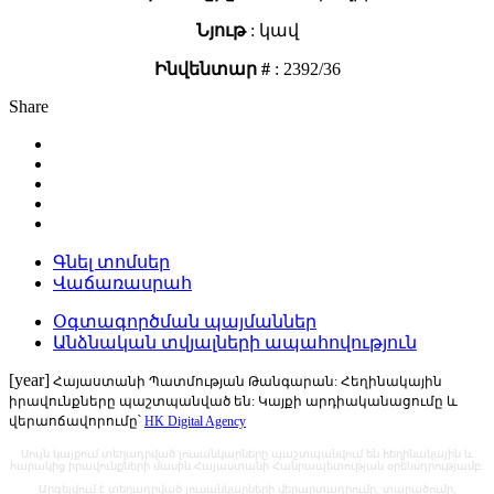
Նյութ
: կավ
Ինվենտար #
: 2392/36
Share
Գնել տոմսեր
Վաճառասրահ
Օգտագործման պայմաններ
Անձնական տվյալների ապահովություն
[year]
Հայաստանի Պատմության Թանգարան: Հեղինակային
իրավունքները պաշտպանված են: Կայքի արդիականացումը և
վերաոճավորումը՝
HK Digital Agency
Սույն կայքում տեղադրված լուսանկարները պաշտպանվում են հեղինակային և
հարակից իրավունքների մասին Հայաստանի Հանրապետության օրենսդրությամբ:
Արգելվում է տեղադրված լուսանկարների վերարտադրումը, տարածումը,