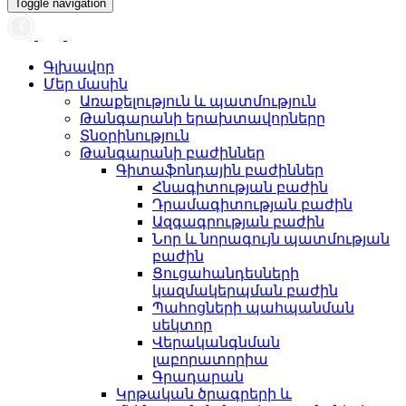
Toggle navigation
Գլխավոր
Մեր մասին
Առաքելություն և պատմություն
Թանգարանի երախտավորները
Տնօրինություն
Թանգարանի բաժիններ
Գիտաֆոնդային բաժիններ
Հնագիտության բաժին
Դրամագիտության բաժին
Ազգագրության բաժին
Նոր և նորագույն պատմության
բաժին
Ցուցահանդեսների
կազմակերպման բաժին
Պահոցների պահպանման
սեկտոր
Վերականգնման
լաբորատորիա
Գրադարան
Կրթական ծրագրերի և