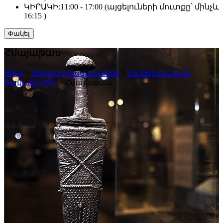
ԿԻՐԱԿԻ:
11:00 - 17:00 (այցելուների մուտքը՝ մինչև
16:15 )
Փակել
Հմայաթաս
HMA
>
Առցանց հավաքածու
>
Հնագիտական
հավաքածու
>
Հմայաթաս