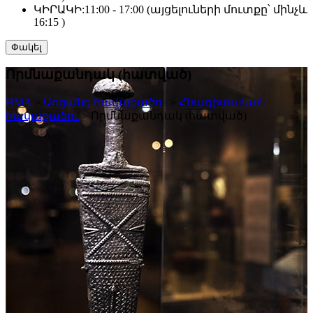
ԿԻՐԱԿԻ:
11:00 - 17:00 (այցելուների մուտքը՝ մինչև
16:15 )
Փակել
Որմնաքանդակ (հատված)
HMA
>
Առցանց հավաքածու
>
Հնագիտական
հավաքածու
>
Որմնաքանդակ (հատված)