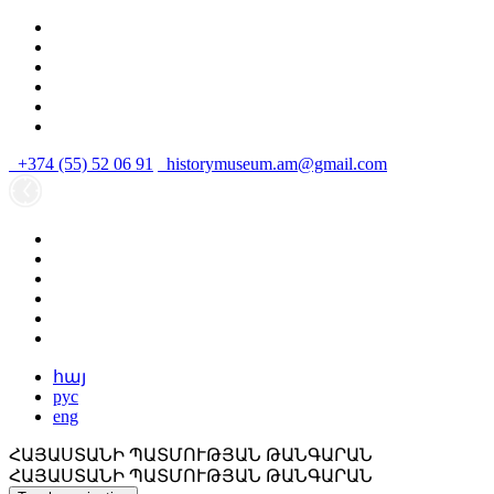
+374 (55) 52 06 91
historymuseum.am@gmail.com
հայ
рус
eng
ՀԱՅԱՍՏԱՆԻ ՊԱՏՄՈՒԹՅԱՆ ԹԱՆԳԱՐԱՆ
ՀԱՅԱՍՏԱՆԻ ՊԱՏՄՈՒԹՅԱՆ ԹԱՆԳԱՐԱՆ