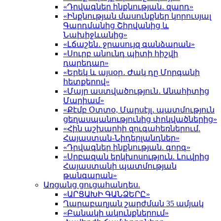
«Դրվագներ ինքնության․ զարդ»
«Ինքնության մասունքներ կորուսյալ
Գարդմանից Շիրվանից և
Նախիջևանից»
«Լճաշեն․ ջրասույզ գանձարան»
«Սուրբ անունդ պիտի հիշվի
դարեդար»
«Երեկ և այսօր․ Ժակ դը Մորգանի
հետքերով»
«Մայր աստվածություն․ Անահիտից
Մարիամ»
«Քէմբ Օտտօ, Մարսէյլ․ պատմություն
ցեղասպանությունից փրկվածներից»
«Հին աշխարհի զուգահեռներում.
Հայաստան-Նիդերլանդներ»
«Դրվագներ ինքնության. գորգ»
«Սրբազան երկխոսություն. Լուվրից
Հայաստանի պատմության
թանգարան»
Առցանց ցուցահանդես.
«ԱՐՑԱԽԻ ԳԱՆՁԵՐԸ»
Ղարաբաղյան շարժման 35 ամյակ
«Բանակի ակունքներում»