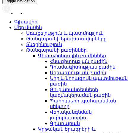
Toggle navigation
Գլխավոր
Մեր մասին
Առաքելություն և պատմություն
Թանգարանի երախտավորները
Տնօրինություն
Թանգարանի բաժիններ
Գիտաֆոնդային բաժիններ
Հնագիտության բաժին
Դրամագիտության բաժին
Ազգագրության բաժին
Նոր և նորագույն պատմության
բաժին
Ցուցահանդեսների
կազմակերպման բաժին
Պահոցների պահպանման
սեկտոր
Վերականգնման
լաբորատորիա
Գրադարան
Կրթական ծրագրերի և