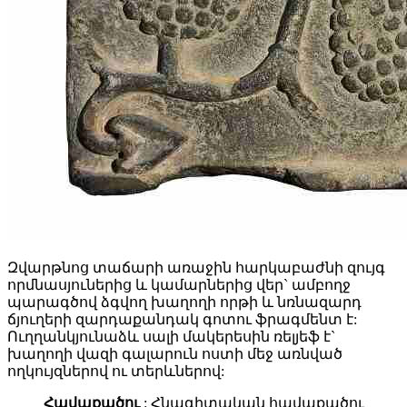
Զվարթնոց տաճարի առաջին հարկաբաժնի զույգ
որմնասյուներից և կամարներից վեր` ամբողջ
պարագծով ձգվող խաղողի որթի և նռնազարդ
ճյուղերի զարդաքանդակ գոտու ֆրագմենտ է:
Ուղղանկյունաձև սալի մակերեսին ռելյեֆ է`
խաղողի վազի գալարուն ոստի մեջ առնված
ողկույզներով ու տերևներով:
Հավաքածու
: Հնագիտական հավաքածու