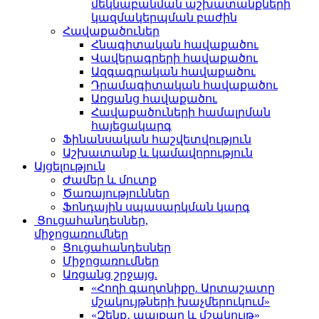
մեկնաբանման աշխատանքների
կազմակերպման բաժին
Հավաքածուներ
Հնագիտական հավաքածու
Վավերագրերի հավաքածու
Ազգագրական հավաքածու
Դրամագիտական հավաքածու
Առցանց հավաքածու
Հավաքածուների համալրման
հայեցակարգ
Ֆինանսական հաշվետվություն
Աշխատանք և կամավորություն
Այցելություն
Ժամեր և մուտք
Ծառայություններ
Ֆոնդային սպասարկման կարգ
Ցուցահանդեսներ,
միջոցառումներ
Ցուցահանդեսներ
Միջոցառումներ
Առցանց շրջայց.
«Հողի գաղտնիքը. Արտաշատը
մշակույթների խաչմերուկում»
«Զենք․ պայքար և մշակույթ»