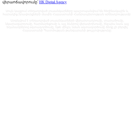
վերաոճավորումը՝
HK Digital Agency
Սույն կայքում տեղադրված լուսանկարները պաշտպանվում են հեղինակային և
հարակից իրավունքների մասին Հայաստանի Հանրապետության օրենսդրությամբ:
Արգելվում է տեղադրված լուսանկարների վերարտադրումը, տարածումը,
նկարազարդումը, հարմարեցումը և այլ ձևերով վերափոխումը, ինչպես նաև այլ
եղանակներով օգտագործումը, եթե մինչև նման օգտագործումը ձեռք չի բերվել
Հայաստանի Պատմության թանգարանի թույլտվությունը: