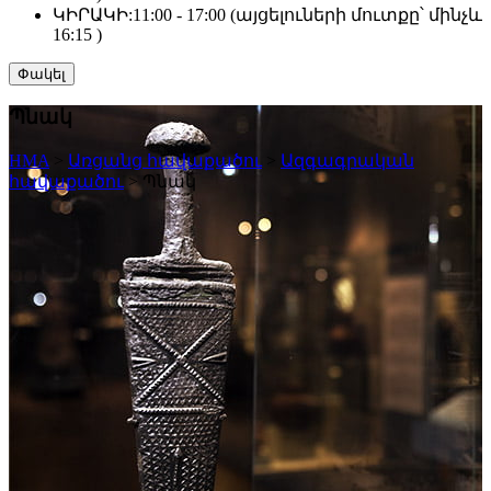
ԿԻՐԱԿԻ:
11:00 - 17:00 (այցելուների մուտքը՝ մինչև
16:15 )
Փակել
Պնակ
HMA
>
Առցանց հավաքածու
>
Ազգագրական
հավաքածու
>
Պնակ