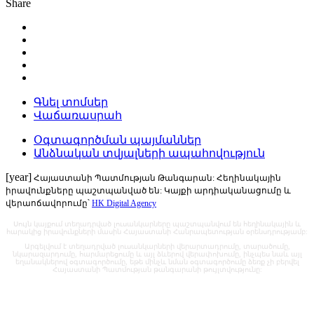
Share
Գնել տոմսեր
Վաճառասրահ
Օգտագործման պայմաններ
Անձնական տվյալների ապահովություն
[year]
Հայաստանի Պատմության Թանգարան: Հեղինակային
իրավունքները պաշտպանված են: Կայքի արդիականացումը և
վերաոճավորումը՝
HK Digital Agency
Սույն կայքում տեղադրված լուսանկարները պաշտպանվում են հեղինակային և
հարակից իրավունքների մասին Հայաստանի Հանրապետության օրենսդրությամբ:
Արգելվում է տեղադրված լուսանկարների վերարտադրումը, տարածումը,
նկարազարդումը, հարմարեցումը և այլ ձևերով վերափոխումը, ինչպես նաև այլ
եղանակներով օգտագործումը, եթե մինչև նման օգտագործումը ձեռք չի բերվել
Հայաստանի Պատմության թանգարանի թույլտվությունը: