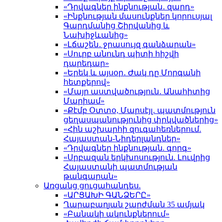
«Դրվագներ ինքնության․ զարդ»
«Ինքնության մասունքներ կորուսյալ
Գարդմանից Շիրվանից և
Նախիջևանից»
«Լճաշեն․ ջրասույզ գանձարան»
«Սուրբ անունդ պիտի հիշվի
դարեդար»
«Երեկ և այսօր․ Ժակ դը Մորգանի
հետքերով»
«Մայր աստվածություն․ Անահիտից
Մարիամ»
«Քէմբ Օտտօ, Մարսէյլ․ պատմություն
ցեղասպանությունից փրկվածներից»
«Հին աշխարհի զուգահեռներում.
Հայաստան-Նիդերլանդներ»
«Դրվագներ ինքնության. գորգ»
«Սրբազան երկխոսություն. Լուվրից
Հայաստանի պատմության
թանգարան»
Առցանց ցուցահանդես.
«ԱՐՑԱԽԻ ԳԱՆՁԵՐԸ»
Ղարաբաղյան շարժման 35 ամյակ
«Բանակի ակունքներում»