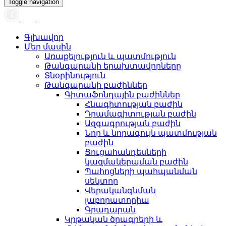
Toggle navigation
Գլխավոր
Մեր մասին
Առաքելություն և պատմություն
Թանգարանի երախտավորները
Տնօրինություն
Թանգարանի բաժիններ
Գիտաֆոնդային բաժիններ
Հնագիտության բաժին
Դրամագիտության բաժին
Ազգագրության բաժին
Նոր և նորագույն պատմության
բաժին
Ցուցահանդեսների
կազմակերպման բաժին
Պահոցների պահպանման
սեկտոր
Վերականգնման
լաբորատորիա
Գրադարան
Կրթական ծրագրերի և