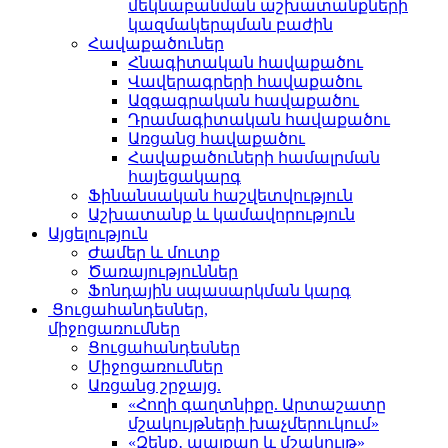
մեկնաբանման աշխատանքների
կազմակերպման բաժին
Հավաքածուներ
Հնագիտական հավաքածու
Վավերագրերի հավաքածու
Ազգագրական հավաքածու
Դրամագիտական հավաքածու
Առցանց հավաքածու
Հավաքածուների համալրման
հայեցակարգ
Ֆինանսական հաշվետվություն
Աշխատանք և կամավորություն
Այցելություն
Ժամեր և մուտք
Ծառայություններ
Ֆոնդային սպասարկման կարգ
Ցուցահանդեսներ,
միջոցառումներ
Ցուցահանդեսներ
Միջոցառումներ
Առցանց շրջայց.
«Հողի գաղտնիքը. Արտաշատը
մշակույթների խաչմերուկում»
«Զենք․ պայքար և մշակույթ»