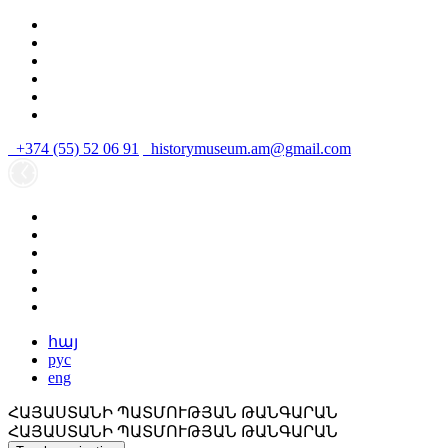
+374 (55) 52 06 91
historymuseum.am@gmail.com
հայ
рус
eng
ՀԱՅԱՍՏԱՆԻ ՊԱՏՄՈՒԹՅԱՆ ԹԱՆԳԱՐԱՆ
ՀԱՅԱՍՏԱՆԻ ՊԱՏՄՈՒԹՅԱՆ ԹԱՆԳԱՐԱՆ