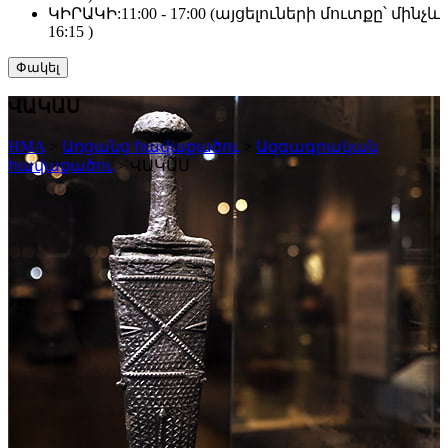
ԿԻՐԱԿԻ:
11:00 - 17:00 (այցելուների մուտքը՝ մինչև
16:15 )
Փակել
ՎԱԿԱՍ
HMA
>
Առցանց հավաքածու
>
Ազգագրական
հավաքածու
>
ՎԱԿԱՍ