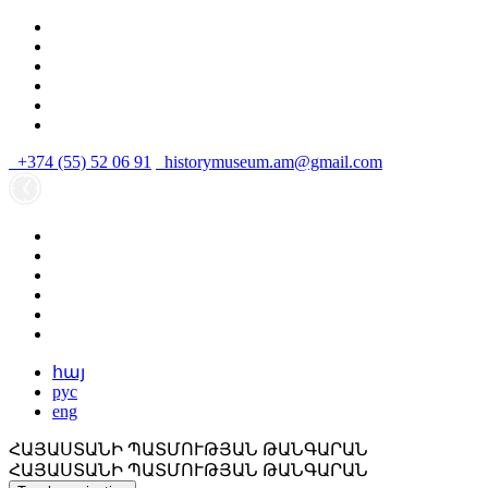
+374 (55) 52 06 91
historymuseum.am@gmail.com
հայ
рус
eng
ՀԱՅԱՍՏԱՆԻ ՊԱՏՄՈՒԹՅԱՆ ԹԱՆԳԱՐԱՆ
ՀԱՅԱՍՏԱՆԻ ՊԱՏՄՈՒԹՅԱՆ ԹԱՆԳԱՐԱՆ