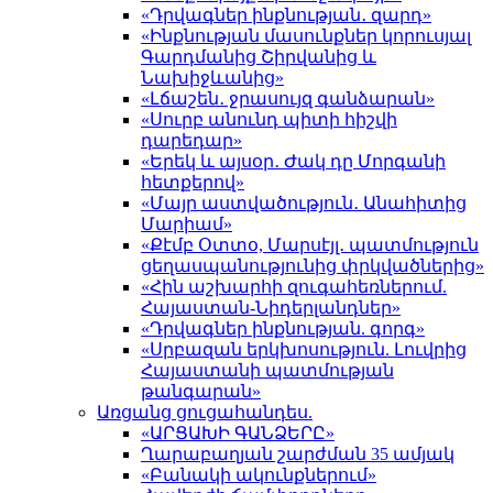
«Դրվագներ ինքնության․ զարդ»
«Ինքնության մասունքներ կորուսյալ
Գարդմանից Շիրվանից և
Նախիջևանից»
«Լճաշեն․ ջրասույզ գանձարան»
«Սուրբ անունդ պիտի հիշվի
դարեդար»
«Երեկ և այսօր․ Ժակ դը Մորգանի
հետքերով»
«Մայր աստվածություն․ Անահիտից
Մարիամ»
«Քէմբ Օտտօ, Մարսէյլ․ պատմություն
ցեղասպանությունից փրկվածներից»
«Հին աշխարհի զուգահեռներում.
Հայաստան-Նիդերլանդներ»
«Դրվագներ ինքնության. գորգ»
«Սրբազան երկխոսություն. Լուվրից
Հայաստանի պատմության
թանգարան»
Առցանց ցուցահանդես.
«ԱՐՑԱԽԻ ԳԱՆՁԵՐԸ»
Ղարաբաղյան շարժման 35 ամյակ
«Բանակի ակունքներում»