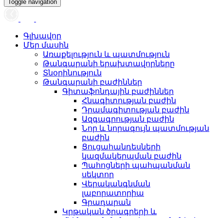
Toggle navigation
Գլխավոր
Մեր մասին
Առաքելություն և պատմություն
Թանգարանի երախտավորները
Տնօրինություն
Թանգարանի բաժիններ
Գիտաֆոնդային բաժիններ
Հնագիտության բաժին
Դրամագիտության բաժին
Ազգագրության բաժին
Նոր և նորագույն պատմության
բաժին
Ցուցահանդեսների
կազմակերպման բաժին
Պահոցների պահպանման
սեկտոր
Վերականգնման
լաբորատորիա
Գրադարան
Կրթական ծրագրերի և