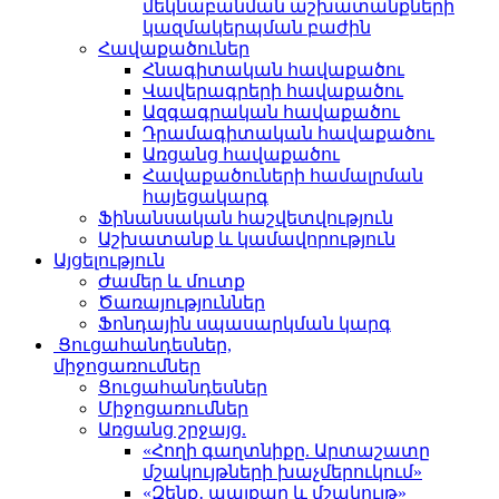
մեկնաբանման աշխատանքների
կազմակերպման բաժին
Հավաքածուներ
Հնագիտական հավաքածու
Վավերագրերի հավաքածու
Ազգագրական հավաքածու
Դրամագիտական հավաքածու
Առցանց հավաքածու
Հավաքածուների համալրման
հայեցակարգ
Ֆինանսական հաշվետվություն
Աշխատանք և կամավորություն
Այցելություն
Ժամեր և մուտք
Ծառայություններ
Ֆոնդային սպասարկման կարգ
Ցուցահանդեսներ,
միջոցառումներ
Ցուցահանդեսներ
Միջոցառումներ
Առցանց շրջայց.
«Հողի գաղտնիքը. Արտաշատը
մշակույթների խաչմերուկում»
«Զենք․ պայքար և մշակույթ»