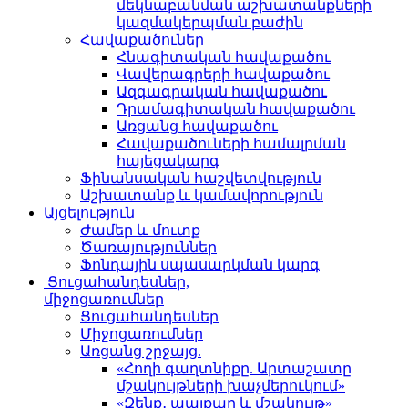
մեկնաբանման աշխատանքների
կազմակերպման բաժին
Հավաքածուներ
Հնագիտական հավաքածու
Վավերագրերի հավաքածու
Ազգագրական հավաքածու
Դրամագիտական հավաքածու
Առցանց հավաքածու
Հավաքածուների համալրման
հայեցակարգ
Ֆինանսական հաշվետվություն
Աշխատանք և կամավորություն
Այցելություն
Ժամեր և մուտք
Ծառայություններ
Ֆոնդային սպասարկման կարգ
Ցուցահանդեսներ,
միջոցառումներ
Ցուցահանդեսներ
Միջոցառումներ
Առցանց շրջայց.
«Հողի գաղտնիքը. Արտաշատը
մշակույթների խաչմերուկում»
«Զենք․ պայքար և մշակույթ»