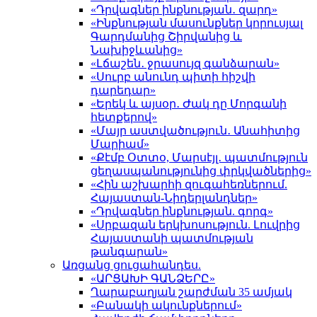
«Դրվագներ ինքնության․ զարդ»
«Ինքնության մասունքներ կորուսյալ
Գարդմանից Շիրվանից և
Նախիջևանից»
«Լճաշեն․ ջրասույզ գանձարան»
«Սուրբ անունդ պիտի հիշվի
դարեդար»
«Երեկ և այսօր․ Ժակ դը Մորգանի
հետքերով»
«Մայր աստվածություն․ Անահիտից
Մարիամ»
«Քէմբ Օտտօ, Մարսէյլ․ պատմություն
ցեղասպանությունից փրկվածներից»
«Հին աշխարհի զուգահեռներում.
Հայաստան-Նիդերլանդներ»
«Դրվագներ ինքնության. գորգ»
«Սրբազան երկխոսություն. Լուվրից
Հայաստանի պատմության
թանգարան»
Առցանց ցուցահանդես.
«ԱՐՑԱԽԻ ԳԱՆՁԵՐԸ»
Ղարաբաղյան շարժման 35 ամյակ
«Բանակի ակունքներում»