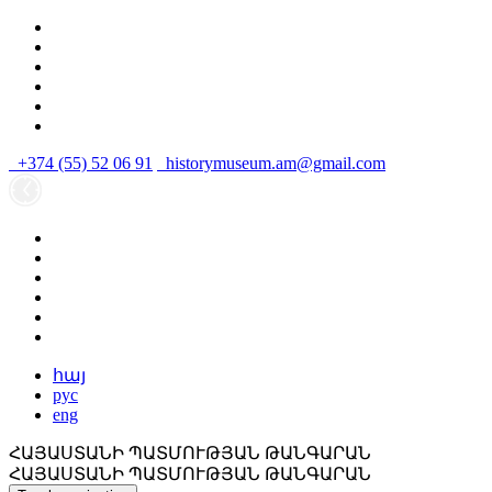
+374 (55) 52 06 91
historymuseum.am@gmail.com
հայ
рус
eng
ՀԱՅԱՍՏԱՆԻ ՊԱՏՄՈՒԹՅԱՆ ԹԱՆԳԱՐԱՆ
ՀԱՅԱՍՏԱՆԻ ՊԱՏՄՈՒԹՅԱՆ ԹԱՆԳԱՐԱՆ