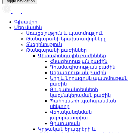
Toggle navigation
Գլխավոր
Մեր մասին
Առաքելություն և պատմություն
Թանգարանի երախտավորները
Տնօրինություն
Թանգարանի բաժիններ
Գիտաֆոնդային բաժիններ
Հնագիտության բաժին
Դրամագիտության բաժին
Ազգագրության բաժին
Նոր և նորագույն պատմության
բաժին
Ցուցահանդեսների
կազմակերպման բաժին
Պահոցների պահպանման
սեկտոր
Վերականգնման
լաբորատորիա
Գրադարան
Կրթական ծրագրերի և