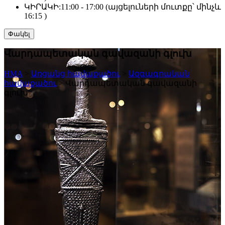
ԿԻՐԱԿԻ:
11:00 - 17:00 (այցելուների մուտքը՝ մինչև
16:15 )
Փակել
Վարդապետական գավազանի գլուխ
HMA
>
Առցանց հավաքածու
>
Ազգագրական
հավաքածու
>
Վարդապետական գավազանի
գլուխ