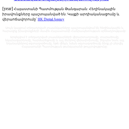
[year]
Հայաստանի Պատմության Թանգարան: Հեղինակային
իրավունքները պաշտպանված են: Կայքի արդիականացումը և
վերաոճավորումը՝
HK Digital Agency
Սույն կայքում տեղադրված լուսանկարները պաշտպանվում են հեղինակային և
հարակից իրավունքների մասին Հայաստանի Հանրապետության օրենսդրությամբ:
Արգելվում է տեղադրված լուսանկարների վերարտադրումը, տարածումը,
նկարազարդումը, հարմարեցումը և այլ ձևերով վերափոխումը, ինչպես նաև այլ
եղանակներով օգտագործումը, եթե մինչև նման օգտագործումը ձեռք չի բերվել
Հայաստանի Պատմության թանգարանի թույլտվությունը: