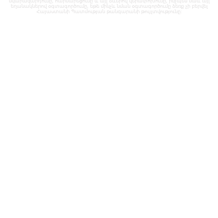
նկարազարդումը, հարմարեցումը և այլ ձևերով վերափոխումը, ինչպես նաև այլ
եղանակներով օգտագործումը, եթե մինչև նման օգտագործումը ձեռք չի բերվել
Հայաստանի Պատմության թանգարանի թույլտվությունը: