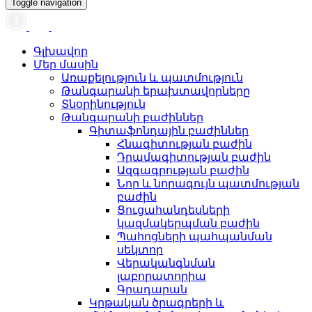
Toggle navigation
Գլխավոր
Մեր մասին
Առաքելություն և պատմություն
Թանգարանի երախտավորները
Տնօրինություն
Թանգարանի բաժիններ
Գիտաֆոնդային բաժիններ
Հնագիտության բաժին
Դրամագիտության բաժին
Ազգագրության բաժին
Նոր և նորագույն պատմության
բաժին
Ցուցահանդեսների
կազմակերպման բաժին
Պահոցների պահպանման
սեկտոր
Վերականգնման
լաբորատորիա
Գրադարան
Կրթական ծրագրերի և