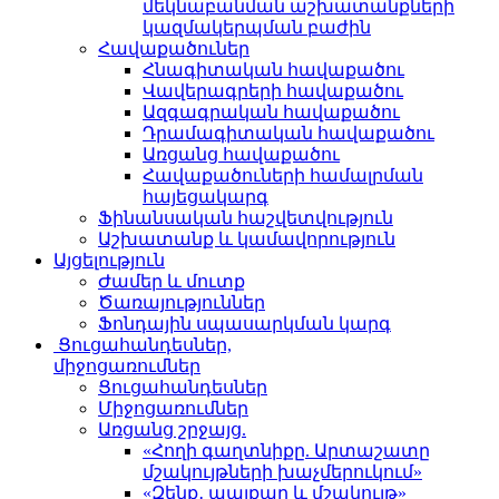
մեկնաբանման աշխատանքների
կազմակերպման բաժին
Հավաքածուներ
Հնագիտական հավաքածու
Վավերագրերի հավաքածու
Ազգագրական հավաքածու
Դրամագիտական հավաքածու
Առցանց հավաքածու
Հավաքածուների համալրման
հայեցակարգ
Ֆինանսական հաշվետվություն
Աշխատանք և կամավորություն
Այցելություն
Ժամեր և մուտք
Ծառայություններ
Ֆոնդային սպասարկման կարգ
Ցուցահանդեսներ,
միջոցառումներ
Ցուցահանդեսներ
Միջոցառումներ
Առցանց շրջայց.
«Հողի գաղտնիքը. Արտաշատը
մշակույթների խաչմերուկում»
«Զենք․ պայքար և մշակույթ»