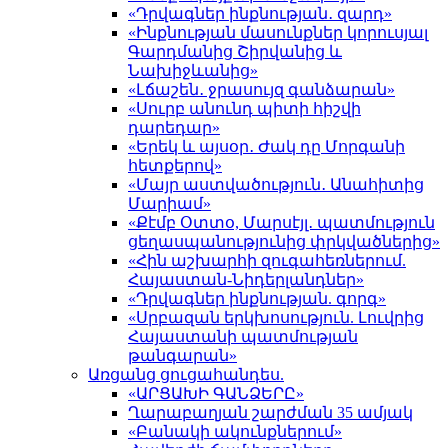
«Դրվագներ ինքնության․ զարդ»
«Ինքնության մասունքներ կորուսյալ
Գարդմանից Շիրվանից և
Նախիջևանից»
«Լճաշեն․ ջրասույզ գանձարան»
«Սուրբ անունդ պիտի հիշվի
դարեդար»
«Երեկ և այսօր․ Ժակ դը Մորգանի
հետքերով»
«Մայր աստվածություն․ Անահիտից
Մարիամ»
«Քէմբ Օտտօ, Մարսէյլ․ պատմություն
ցեղասպանությունից փրկվածներից»
«Հին աշխարհի զուգահեռներում.
Հայաստան-Նիդերլանդներ»
«Դրվագներ ինքնության. գորգ»
«Սրբազան երկխոսություն. Լուվրից
Հայաստանի պատմության
թանգարան»
Առցանց ցուցահանդես.
«ԱՐՑԱԽԻ ԳԱՆՁԵՐԸ»
Ղարաբաղյան շարժման 35 ամյակ
«Բանակի ակունքներում»