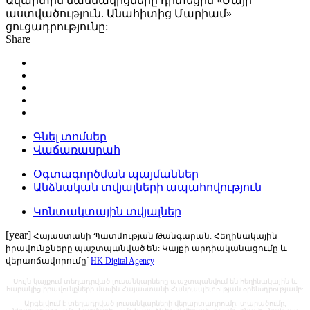
Ավարտին մասնակիցները դիտեցին «Մայր
աստվածություն. Անահիտից Մարիամ»
ցուցադրությունը:
Share
Գնել տոմսեր
Վաճառասրահ
Օգտագործման պայմաններ
Անձնական տվյալների ապահովություն
Կոնտակտային տվյալներ
[year]
Հայաստանի Պատմության Թանգարան: Հեղինակային
իրավունքները պաշտպանված են: Կայքի արդիականացումը և
վերաոճավորումը՝
HK Digital Agency
Սույն կայքում տեղադրված լուսանկարները պաշտպանվում են հեղինակային և
հարակից իրավունքների մասին Հայաստանի Հանրապետության օրենսդրությամբ:
Արգելվում է տեղադրված լուսանկարների վերարտադրումը, տարածումը,