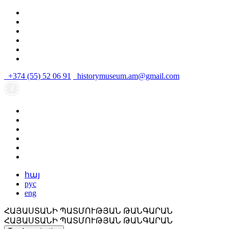
+374 (55) 52 06 91
historymuseum.am@gmail.com
հայ
рус
eng
ՀԱՅԱՍՏԱՆԻ ՊԱՏՄՈՒԹՅԱՆ ԹԱՆԳԱՐԱՆ
ՀԱՅԱՍՏԱՆԻ ՊԱՏՄՈՒԹՅԱՆ ԹԱՆԳԱՐԱՆ