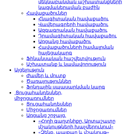
մեկնաբանման աշխատանքների
կազմակերպման բաժին
Հավաքածուներ
Հնագիտական հավաքածու
Վավերագրերի հավաքածու
Ազգագրական հավաքածու
Դրամագիտական հավաքածու
Առցանց հավաքածու
Հավաքածուների համալրման
հայեցակարգ
Ֆինանսական հաշվետվություն
Աշխատանք և կամավորություն
Այցելություն
Ժամեր և մուտք
Ծառայություններ
Ֆոնդային սպասարկման կարգ
Ցուցահանդեսներ,
միջոցառումներ
Ցուցահանդեսներ
Միջոցառումներ
Առցանց շրջայց.
«Հողի գաղտնիքը. Արտաշատը
մշակույթների խաչմերուկում»
«Զենք․ պայքար և մշակույթ»