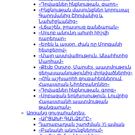
«Դրվագներ ինքնության․ զարդ»
«Ինքնության մասունքներ կորուսյալ
Գարդմանից Շիրվանից և
Նախիջևանից»
«Լճաշեն․ ջրասույզ գանձարան»
«Սուրբ անունդ պիտի հիշվի
դարեդար»
«Երեկ և այսօր․ Ժակ դը Մորգանի
հետքերով»
«Մայր աստվածություն․ Անահիտից
Մարիամ»
«Քէմբ Օտտօ, Մարսէյլ․ պատմություն
ցեղասպանությունից փրկվածներից»
«Հին աշխարհի զուգահեռներում.
Հայաստան-Նիդերլանդներ»
«Դրվագներ ինքնության. գորգ»
«Սրբազան երկխոսություն. Լուվրից
Հայաստանի պատմության
թանգարան»
Առցանց ցուցահանդես.
«ԱՐՑԱԽԻ ԳԱՆՁԵՐԸ»
Ղարաբաղյան շարժման 35 ամյակ
«Բանակի ակունքներում»