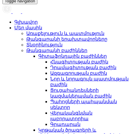
Toggle navigation
Գլխավոր
Մեր մասին
Առաքելություն և պատմություն
Թանգարանի երախտավորները
Տնօրինություն
Թանգարանի բաժիններ
Գիտաֆոնդային բաժիններ
Հնագիտության բաժին
Դրամագիտության բաժին
Ազգագրության բաժին
Նոր և նորագույն պատմության
բաժին
Ցուցահանդեսների
կազմակերպման բաժին
Պահոցների պահպանման
սեկտոր
Վերականգնման
լաբորատորիա
Գրադարան
Կրթական ծրագրերի և