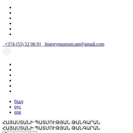
+374 (55) 52 06 91
historymuseum.am@gmail.com
հայ
рус
eng
ՀԱՅԱՍՏԱՆԻ ՊԱՏՄՈՒԹՅԱՆ ԹԱՆԳԱՐԱՆ
ՀԱՅԱՍՏԱՆԻ ՊԱՏՄՈՒԹՅԱՆ ԹԱՆԳԱՐԱՆ