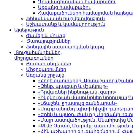
Դրամագիտական հավաքածու
Առցանց հավաքածու
Հավաքածուների համալրման հայեց
Ֆինանսական հաշվետվություն
Աշխատանք և կամավորություն
Այցելություն
Ժամեր և մուտք
Ծառայություններ
Ֆոնդային սպասարկման կարգ
Ցուցահանդեսներ,
միջոցառումներ
Ցուցահանդեսներ
Միջոցառումներ
Առցանց շրջայց.
«Հողի գաղտնիքը. Արտաշատը մշակու
«Զենք․ պայքար և մշակույթ»
«Դրվագներ ինքնության․ զարդ»
«Ինքնության մասունքներ կորուսյա
«Լճաշեն․ ջրասույզ գանձարան»
«Սուրբ անունդ պիտի հիշվի դարեդար
«Երեկ և այսօր․ Ժակ դը Մորգանի հետ
«Մայր աստվածություն․ Անահիտից 
«Քէմբ Օտտօ, Մարսէյլ․ պատմություն
«Հին աշխարհի զուգահեռներում. Հա