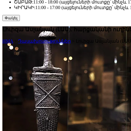
ՇԱԲԱԹ:
11:00 - 18:00 (այցելուների մուտքը՝ մինչև 17
ԿԻՐԱԿԻ:
11:00 - 17:00 (այցելուների մուտքը՝ մինչև 1
Փակել
Լուիզա Ասլանյան (ԼԱՍ)․ հարցականի ուղին
HMA
>
Դասախոսություններ
>
Լուիզա Ասլանյան (ԼԱ