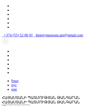
+374 (55) 52 06 91
historymuseum.am@gmail.com
հայ
рус
eng
ՀԱՅԱՍՏԱՆԻ ՊԱՏՄՈՒԹՅԱՆ ԹԱՆԳԱՐԱՆ
ՀԱՅԱՍՏԱՆԻ ՊԱՏՄՈՒԹՅԱՆ ԹԱՆԳԱՐԱՆ