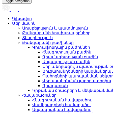
Toggle navigation
Գլխավոր
Մեր մասին
Առաքելություն և պատմություն
Թանգարանի երախտավորները
Տնօրինություն
Թանգարանի բաժիններ
Գիտաֆոնդային բաժիններ
Հնագիտության բաժին
Դրամագիտության բաժին
Ազգագրության բաժին
Նոր և նորագույն պատմության 
Ցուցահանդեսների կազմակերպ
Պահոցների պահպանման սեկտ
Վերականգնման լաբորատորիա
Գրադարան
Կրթական ծրագրերի և մեկնաբանմ
Հավաքածուներ
Հնագիտական հավաքածու
Վավերագրերի հավաքածու
Ազգագրական հավաքածու