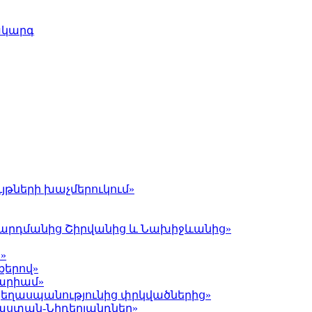
ակարգ
յթների խաչմերուկում»
լ Գարդմանից Շիրվանից և Նախիջևանից»
»
քերով»
Մարիամ»
 ցեղասպանությունից փրկվածներից»
յաստան-Նիդերլանդներ»