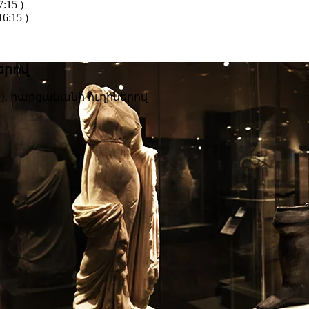
:15 )
6:15 )
երով
Ս)․ հարցականի ուղիներով