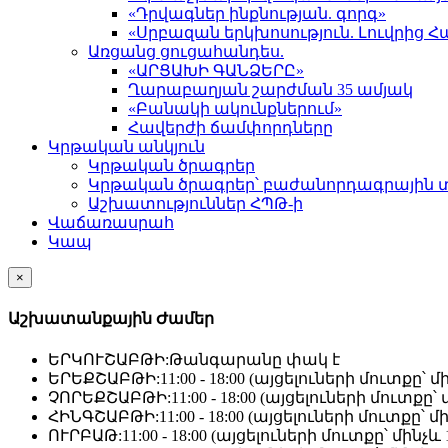
«Դրվագներ ինքնության. գորգ»
«Սրբազան երկխոսություն. Լուվրի
Առցանց ցուցահանդես.
«ԱՐՑԱԽԻ ԳԱՆՁԵՐԸ»
Ղարաբաղյան շարժման 35 ամյակ
«Բանակի ակունքներում»
Հավերժի ճամփորդները
Կրթական անկյուն
Կրթական ծրագրեր
Կրթական ծրագրեր՝ բաժանորդագրային 
Աշխատություններ ՀՊԹ-ի
Վաճառասրահ
Կապ
×
Աշխատանքային Ժամեր
ԵՐԿՈՒՇԱԲԹԻ:
Թանգարանը փակ է
ԵՐԵՔՇԱԲԹԻ:
11:00 - 18:00 (այցելուների մուտքը՝ մի
ՉՈՐԵՔՇԱԲԹԻ:
11:00 - 18:00 (այցելուների մուտքը՝ մ
ՀԻՆԳՇԱԲԹԻ:
11:00 - 18:00 (այցելուների մուտքը՝ մի
ՈՒՐԲԱԹ:
11:00 - 18:00 (այցելուների մուտքը՝ մինչև 1