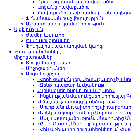
Դրամագիտական հավաքածու
Առցանց հավաքածու
Հավաքածուների համալրման հայեց
Ֆինանսական հաշվետվություն
Աշխատանք և կամավորություն
Այցելություն
Ժամեր և մուտք
Ծառայություններ
Ֆոնդային սպասարկման կարգ
Ցուցահանդեսներ,
միջոցառումներ
Ցուցահանդեսներ
Միջոցառումներ
Առցանց շրջայց.
«Հողի գաղտնիքը. Արտաշատը մշակու
«Զենք․ պայքար և մշակույթ»
«Դրվագներ ինքնության․ զարդ»
«Ինքնության մասունքներ կորուսյա
«Լճաշեն․ ջրասույզ գանձարան»
«Սուրբ անունդ պիտի հիշվի դարեդար
«Երեկ և այսօր․ Ժակ դը Մորգանի հետ
«Մայր աստվածություն․ Անահիտից 
«Քէմբ Օտտօ, Մարսէյլ․ պատմություն
«Հին աշխարհի զուգահեռներում. Հա