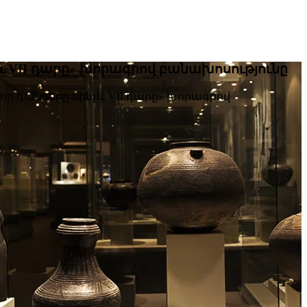
և VII դարը» խորագրով բանախոսությունը
ր գանձերը մինչև VII դարը» խորագրով