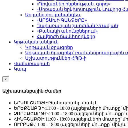
«Դրվագներ ինքնության. գորգ»
«Սրբազան երկխոսություն. Լուվրի
Առցանց ցուցահանդես.
«ԱՐՑԱԽԻ ԳԱՆՁԵՐԸ»
Ղարաբաղյան շարժման 35 ամյակ
«Բանակի ակունքներում»
Հավերժի ճամփորդները
Կրթական անկյուն
Կրթական ծրագրեր
Կրթական ծրագրեր՝ բաժանորդագրային 
Աշխատություններ ՀՊԹ-ի
Վաճառասրահ
Կապ
×
Աշխատանքային Ժամեր
ԵՐԿՈՒՇԱԲԹԻ:
Թանգարանը փակ է
ԵՐԵՔՇԱԲԹԻ:
11:00 - 18:00 (այցելուների մուտքը՝ մի
ՉՈՐԵՔՇԱԲԹԻ:
11:00 - 18:00 (այցելուների մուտքը՝ մ
ՀԻՆԳՇԱԲԹԻ:
11:00 - 18:00 (այցելուների մուտքը՝ մի
ՈՒՐԲԱԹ:
11:00 - 18:00 (այցելուների մուտքը՝ մինչև 1