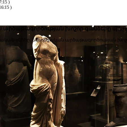
:15 )
6:15 )
ն արծաթագործության խոշոր գանձերը մինչ
նդական սկիհը․ եկեղեցական արծաթագործության խոշո