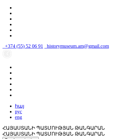
+374 (55) 52 06 91
historymuseum.am@gmail.com
հայ
рус
eng
ՀԱՅԱՍՏԱՆԻ ՊԱՏՄՈՒԹՅԱՆ ԹԱՆԳԱՐԱՆ
ՀԱՅԱՍՏԱՆԻ ՊԱՏՄՈՒԹՅԱՆ ԹԱՆԳԱՐԱՆ