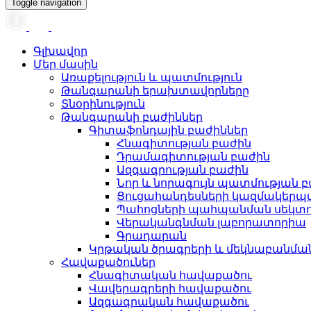
Toggle navigation
Գլխավոր
Մեր մասին
Առաքելություն և պատմություն
Թանգարանի երախտավորները
Տնօրինություն
Թանգարանի բաժիններ
Գիտաֆոնդային բաժիններ
Հնագիտության բաժին
Դրամագիտության բաժին
Ազգագրության բաժին
Նոր և նորագույն պատմության 
Ցուցահանդեսների կազմակերպ
Պահոցների պահպանման սեկտ
Վերականգնման լաբորատորիա
Գրադարան
Կրթական ծրագրերի և մեկնաբանմ
Հավաքածուներ
Հնագիտական հավաքածու
Վավերագրերի հավաքածու
Ազգագրական հավաքածու