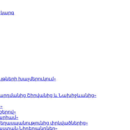
ակարգ
յթների խաչմերուկում»
լ Գարդմանից Շիրվանից և Նախիջևանից»
»
քերով»
Մարիամ»
 ցեղասպանությունից փրկվածներից»
յաստան-Նիդերլանդներ»