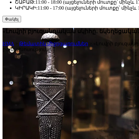
ՇԱԲԱԹ:
11:00 - 18:00 (այցելուների մուտքը՝ մինչև 17
ԿԻՐԱԿԻ:
11:00 - 17:00 (այցելուների մուտքը՝ մինչև 1
Փակել
«Լուվրի բյուզանդական սկիհը․ եկեղեցակա
HMA
>
Թեմատիկ միջոցառումներ
>
«Լուվրի բյուզա
բանախոսությունը