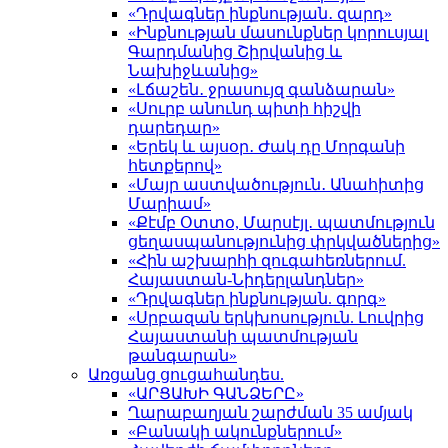
«Դրվագներ ինքնության․ զարդ»
«Ինքնության մասունքներ կորուսյալ
Գարդմանից Շիրվանից և
Նախիջևանից»
«Լճաշեն․ ջրասույզ գանձարան»
«Սուրբ անունդ պիտի հիշվի
դարեդար»
«Երեկ և այսօր․ Ժակ դը Մորգանի
հետքերով»
«Մայր աստվածություն․ Անահիտից
Մարիամ»
«Քէմբ Օտտօ, Մարսէյլ․ պատմություն
ցեղասպանությունից փրկվածներից»
«Հին աշխարհի զուգահեռներում.
Հայաստան-Նիդերլանդներ»
«Դրվագներ ինքնության. գորգ»
«Սրբազան երկխոսություն. Լուվրից
Հայաստանի պատմության
թանգարան»
Առցանց ցուցահանդես.
«ԱՐՑԱԽԻ ԳԱՆՁԵՐԸ»
Ղարաբաղյան շարժման 35 ամյակ
«Բանակի ակունքներում»