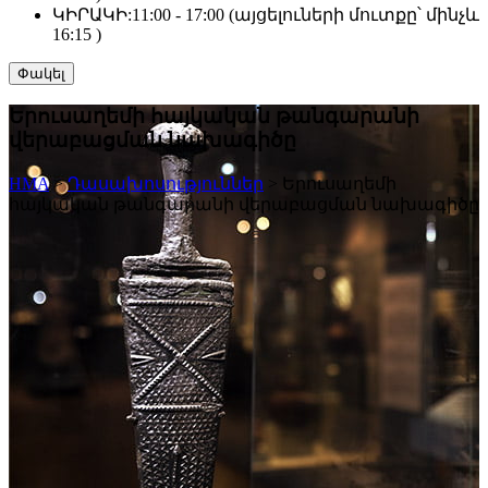
ԿԻՐԱԿԻ:
11:00 - 17:00 (այցելուների մուտքը՝ մինչև
16:15 )
Փակել
Երուսաղեմի հայկական թանգարանի
վերաբացման նախագիծը
HMA
>
Դասախոսություններ
>
Երուսաղեմի
հայկական թանգարանի վերաբացման նախագիծը