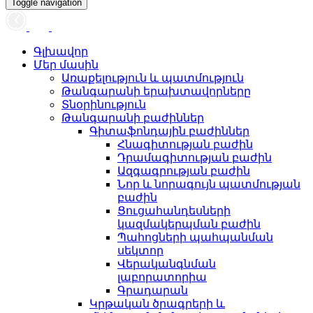
Toggle navigation
Գլխավոր
Մեր մասին
Առաքելություն և պատմություն
Թանգարանի երախտավորները
Տնօրինություն
Թանգարանի բաժիններ
Գիտաֆոնդային բաժիններ
Հնագիտության բաժին
Դրամագիտության բաժին
Ազգագրության բաժին
Նոր և նորագույն պատմության
բաժին
Ցուցահանդեսների
կազմակերպման բաժին
Պահոցների պահպանման
սեկտոր
Վերականգնման
լաբորատորիա
Գրադարան
Կրթական ծրագրերի և