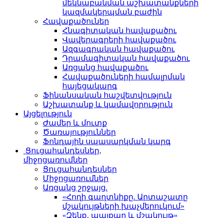
մեկնաբանման աշխատանքների
կազմակերպման բաժին
Հավաքածուներ
Հնագիտական հավաքածու
Վավերագրերի հավաքածու
Ազգագրական հավաքածու
Դրամագիտական հավաքածու
Առցանց հավաքածու
Հավաքածուների համալրման
հայեցակարգ
Ֆինանսական հաշվետվություն
Աշխատանք և կամավորություն
Այցելություն
Ժամեր և մուտք
Ծառայություններ
Ֆոնդային սպասարկման կարգ
Ցուցահանդեսներ,
միջոցառումներ
Ցուցահանդեսներ
Միջոցառումներ
Առցանց շրջայց.
«Հողի գաղտնիքը. Արտաշատը
մշակույթների խաչմերուկում»
«Զենք․ պայքար և մշակույթ»