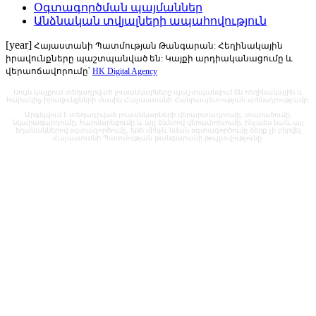
Օգտագործման պայմաններ
Անձնական տվյալների ապահովություն
[year]
Հայաստանի Պատմության Թանգարան: Հեղինակային
իրավունքները պաշտպանված են: Կայքի արդիականացումը և
վերաոճավորումը՝
HK Digital Agency
Սույն կայքում տեղադրված լուսանկարները պաշտպանվում են հեղինակային և
հարակից իրավունքների մասին Հայաստանի Հանրապետության օրենսդրությամբ:
Արգելվում է տեղադրված լուսանկարների վերարտադրումը, տարածումը,
նկարազարդումը, հարմարեցումը և այլ ձևերով վերափոխումը, ինչպես նաև այլ
եղանակներով օգտագործումը, եթե մինչև նման օգտագործումը ձեռք չի բերվել
Հայաստանի Պատմության թանգարանի թույլտվությունը: