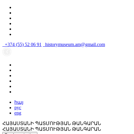
+374 (55) 52 06 91
historymuseum.am@gmail.com
հայ
рус
eng
ՀԱՅԱՍՏԱՆԻ ՊԱՏՄՈՒԹՅԱՆ ԹԱՆԳԱՐԱՆ
ՀԱՅԱՍՏԱՆԻ ՊԱՏՄՈՒԹՅԱՆ ԹԱՆԳԱՐԱՆ