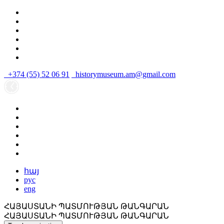
+374 (55) 52 06 91
historymuseum.am@gmail.com
հայ
рус
eng
ՀԱՅԱՍՏԱՆԻ ՊԱՏՄՈՒԹՅԱՆ ԹԱՆԳԱՐԱՆ
ՀԱՅԱՍՏԱՆԻ ՊԱՏՄՈՒԹՅԱՆ ԹԱՆԳԱՐԱՆ