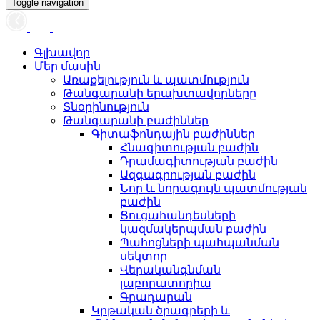
Toggle navigation
Գլխավոր
Մեր մասին
Առաքելություն և պատմություն
Թանգարանի երախտավորները
Տնօրինություն
Թանգարանի բաժիններ
Գիտաֆոնդային բաժիններ
Հնագիտության բաժին
Դրամագիտության բաժին
Ազգագրության բաժին
Նոր և նորագույն պատմության
բաժին
Ցուցահանդեսների
կազմակերպման բաժին
Պահոցների պահպանման
սեկտոր
Վերականգնման
լաբորատորիա
Գրադարան
Կրթական ծրագրերի և