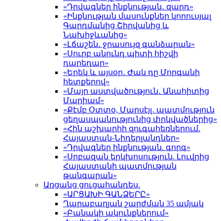
«Դրվագներ ինքնության․ զարդ»
«Ինքնության մասունքներ կորուսյալ
Գարդմանից Շիրվանից և
Նախիջևանից»
«Լճաշեն․ ջրասույզ գանձարան»
«Սուրբ անունդ պիտի հիշվի
դարեդար»
«Երեկ և այսօր․ Ժակ դը Մորգանի
հետքերով»
«Մայր աստվածություն․ Անահիտից
Մարիամ»
«Քէմբ Օտտօ, Մարսէյլ․ պատմություն
ցեղասպանությունից փրկվածներից»
«Հին աշխարհի զուգահեռներում.
Հայաստան-Նիդերլանդներ»
«Դրվագներ ինքնության. գորգ»
«Սրբազան երկխոսություն. Լուվրից
Հայաստանի պատմության
թանգարան»
Առցանց ցուցահանդես.
«ԱՐՑԱԽԻ ԳԱՆՁԵՐԸ»
Ղարաբաղյան շարժման 35 ամյակ
«Բանակի ակունքներում»