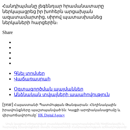
Հանդիպմանը լեգենդար հրամանատարը
ներկայացրեց իր խոհերն արցախյան
ազատամարտից, սիրով պատասխանեց
ներկաների հարցերին։
Share
Գնել տոմսեր
Վաճառասրահ
Օգտագործման պայմաններ
Անձնական տվյալների ապահովություն
[year]
Հայաստանի Պատմության Թանգարան: Հեղինակային
իրավունքները պաշտպանված են: Կայքի արդիականացումը և
վերաոճավորումը՝
HK Digital Agency
Սույն կայքում տեղադրված լուսանկարները պաշտպանվում են հեղինակային և
հարակից իրավունքների մասին Հայաստանի Հանրապետության օրենսդրությամբ: