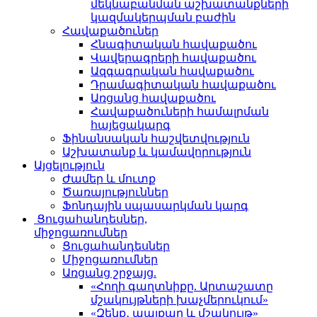
մեկնաբանման աշխատանքների
կազմակերպման բաժին
Հավաքածուներ
Հնագիտական հավաքածու
Վավերագրերի հավաքածու
Ազգագրական հավաքածու
Դրամագիտական հավաքածու
Առցանց հավաքածու
Հավաքածուների համալրման
հայեցակարգ
Ֆինանսական հաշվետվություն
Աշխատանք և կամավորություն
Այցելություն
Ժամեր և մուտք
Ծառայություններ
Ֆոնդային սպասարկման կարգ
Ցուցահանդեսներ,
միջոցառումներ
Ցուցահանդեսներ
Միջոցառումներ
Առցանց շրջայց.
«Հողի գաղտնիքը. Արտաշատը
մշակույթների խաչմերուկում»
«Զենք․ պայքար և մշակույթ»