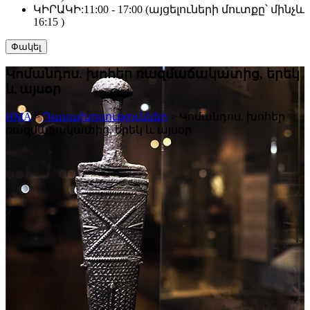
ԿԻՐԱԿԻ:
11:00 - 17:00 (այցելուների մուտքը՝ մինչև
16:15 )
Փակել
Կոմանդոս. խոհեր ռազմաճակատից, երեկ
և այսօր
HMA
>
Դասախոսություններ
>
Կոմանդոս. խոհեր
ռազմաճակատից, երեկ և այսօր