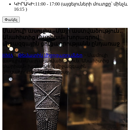
ԿԻՐԱԿԻ:
11:00 - 17:00 (այցելուների մուտքը՝ մինչև
16:15 )
Փակել
Մամուլի ասուլիս «Մայր աստվածություն․
Անահիտից Մարիամ» խորագրով
միջազգային ցուցադրությանն ընդառաջ
HMA
>
Թեմատիկ միջոցառումներ
>
Մամուլի
ասուլիս «Մայր աստվածություն․ Անահիտից
Մարիամ» խորագրով միջազգային
ցուցադրությանն ընդառաջ