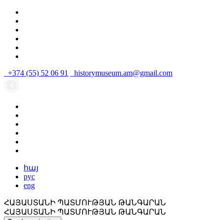
+374 (55) 52 06 91
historymuseum.am@gmail.com
հայ
рус
eng
ՀԱՅԱՍՏԱՆԻ ՊԱՏՄՈՒԹՅԱՆ ԹԱՆԳԱՐԱՆ
ՀԱՅԱՍՏԱՆԻ ՊԱՏՄՈՒԹՅԱՆ ԹԱՆԳԱՐԱՆ