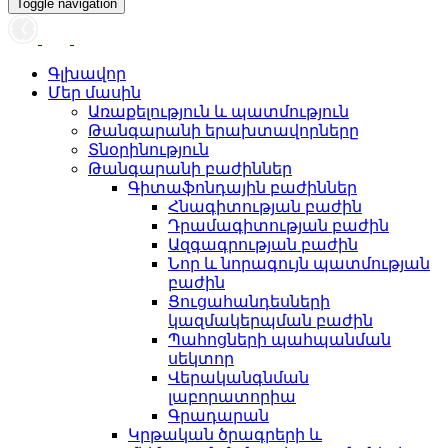
Toggle navigation
Գլխավոր
Մեր մասին
Առաքելություն և պատմություն
Թանգարանի երախտավորները
Տնօրինություն
Թանգարանի բաժիններ
Գիտաֆոնդային բաժիններ
Հնագիտության բաժին
Դրամագիտության բաժին
Ազգագրության բաժին
Նոր և նորագույն պատմության
բաժին
Ցուցահանդեսների
կազմակերպման բաժին
Պահոցների պահպանման
սեկտոր
Վերականգնման
լաբորատորիա
Գրադարան
Կրթական ծրագրերի և