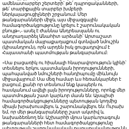
ամենատարբեր շերտերի՝ թե՛ դպրոցականների,
թե՛ տարիքային տարբեր խմբերի
ներկայացուցիչների շրջանում: Մեր
թանգարանների միջև այս միջազգային
համագործակցությունը կրելու է շարունակական
բնույթ»,- ասել է Ժաննա Անդրեասյանն ու
անդրադարձել Անահիտ արձանի՝ Արտաշատ
պատմական մայրաքաղաքում գտնված նմուշին
(կիսանդրուն), որն արդեն իսկ ցուցադրվում է
Հայաստանի պատմության թանգարանում:
«Սա բացառիկ ու հիանալի հնարավորություն կլինի՝
տեսնելու երկու պատմական իրողությունների,
պահպանված նմուշների հանդիպումը միևնույն
միջավայրում: Սա մեզ համար ևս հեռանկարներ է
բացում, քանի որ տեսնում ենք կապերն ու
հասկանում ավելի լայն իրողությունները, որոնք մեր
պատմության շատ կարևոր մասն են: Այսպիսի
համագործակցությունները պետության կողմից
միայն խրախուսվելու և շարունակվելու են: Ուրախ
եմ, որ մեր թանգարանները շատ ակտիվ և
նախաձեռնող են: Աշխարհի մյուս կարևորագույն
թանգարանների հետ համագործակցությունը
պետության շարունակական քաղաքականությունն