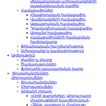
մեկնաբանման աշխատանքների
կազմակերպման բաժին
Հավաքածուներ
Հնագիտական հավաքածու
Վավերագրերի հավաքածու
Ազգագրական հավաքածու
Դրամագիտական հավաքածու
Առցանց հավաքածու
Հավաքածուների համալրման
հայեցակարգ
Ֆինանսական հաշվետվություն
Աշխատանք և կամավորություն
Այցելություն
Ժամեր և մուտք
Ծառայություններ
Ֆոնդային սպասարկման կարգ
Ցուցահանդեսներ,
միջոցառումներ
Ցուցահանդեսներ
Միջոցառումներ
Առցանց շրջայց.
«Հողի գաղտնիքը. Արտաշատը
մշակույթների խաչմերուկում»
«Զենք․ պայքար և մշակույթ»