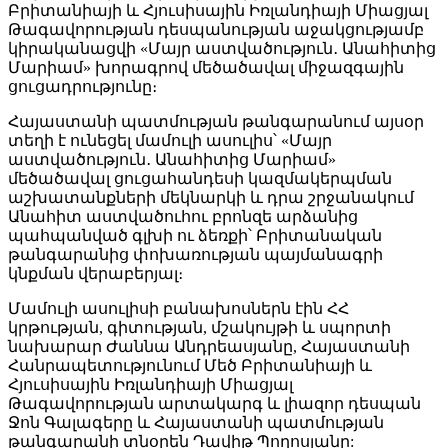
Բրիտանիայի և Հյուսիսային Իռլանդիայի Միացյալ
Թագավորության դեսպանության աջակցությամբ
կիրականացվի «Մայր աստվածություն․ Անահիտից
Մարիամ» խորագրով մեծածավալ միջազգային
ցուցադրությունը։
Հայաստանի պատմության թանգարանում այսօր
տեղի է ունեցել մամուլի ասուլիս՝ «Մայր
աստվածություն․ Անահիտից Մարիամ»
մեծածավալ ցուցահանդեսի կազմակերպման
աշխատանքների մեկնարկի և դրա շրջանակում
Անահիտ աստվածուհու բրոնզե արձանից
պահպանված գլխի ու ձեռքի՝ Բրիտանական
թանգարանից փոխառության պայմանագրի
կնքման վերաբերյալ։
Մամուլի ասուլիսի բանախոսներն էին ՀՀ
կրթության, գիտության, մշակույթի և սպորտի
նախարար Ժաննա Անդրեասյանը, Հայաստանի
Հանրապետությունում Մեծ Բրիտանիայի և
Հյուսիսային Իռլանդիայի Միացյալ
Թագավորության արտակարգ և լիազոր դեսպան
Ջոն Գալագերը և Հայաստանի պատմության
թանգարանի տնօրեն Դավիթ Պողոսյանը: