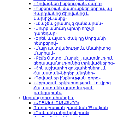
«Դրվագներ ինքնության․ զարդ»
«Ինքնության մասունքներ կորուսյալ
Գարդմանից Շիրվանից և
Նախիջևանից»
«Լճաշեն․ ջրասույզ գանձարան»
«Սուրբ անունդ պիտի հիշվի
դարեդար»
«Երեկ և այսօր․ Ժակ դը Մորգանի
հետքերով»
«Մայր աստվածություն․ Անահիտից
Մարիամ»
«Քէմբ Օտտօ, Մարսէյլ․ պատմություն
ցեղասպանությունից փրկվածներից»
«Հին աշխարհի զուգահեռներում.
Հայաստան-Նիդերլանդներ»
«Դրվագներ ինքնության. գորգ»
«Սրբազան երկխոսություն. Լուվրից
Հայաստանի պատմության
թանգարան»
Առցանց ցուցահանդես.
«ԱՐՑԱԽԻ ԳԱՆՁԵՐԸ»
Ղարաբաղյան շարժման 35 ամյակ
«Բանակի ակունքներում»