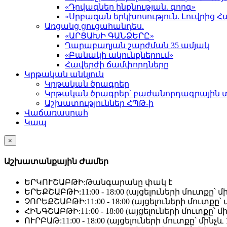
«Դրվագներ ինքնության. գորգ»
«Սրբազան երկխոսություն. Լուվրի
Առցանց ցուցահանդես.
«ԱՐՑԱԽԻ ԳԱՆՁԵՐԸ»
Ղարաբաղյան շարժման 35 ամյակ
«Բանակի ակունքներում»
Հավերժի ճամփորդները
Կրթական անկյուն
Կրթական ծրագրեր
Կրթական ծրագրեր՝ բաժանորդագրային 
Աշխատություններ ՀՊԹ-ի
Վաճառասրահ
Կապ
×
Աշխատանքային Ժամեր
ԵՐԿՈՒՇԱԲԹԻ:
Թանգարանը փակ է
ԵՐԵՔՇԱԲԹԻ:
11:00 - 18:00 (այցելուների մուտքը՝ մի
ՉՈՐԵՔՇԱԲԹԻ:
11:00 - 18:00 (այցելուների մուտքը՝ մ
ՀԻՆԳՇԱԲԹԻ:
11:00 - 18:00 (այցելուների մուտքը՝ մի
ՈՒՐԲԱԹ:
11:00 - 18:00 (այցելուների մուտքը՝ մինչև 1