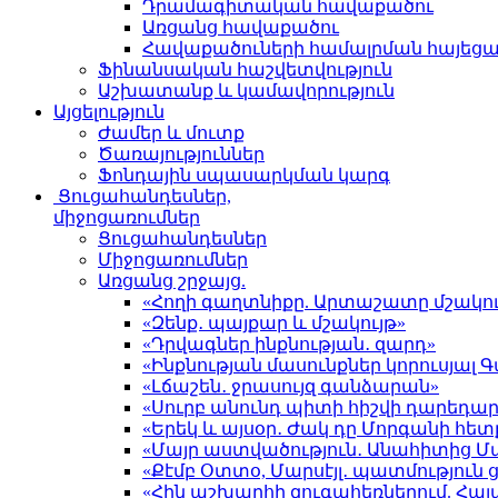
Դրամագիտական հավաքածու
Առցանց հավաքածու
Հավաքածուների համալրման հայեց
Ֆինանսական հաշվետվություն
Աշխատանք և կամավորություն
Այցելություն
Ժամեր և մուտք
Ծառայություններ
Ֆոնդային սպասարկման կարգ
Ցուցահանդեսներ,
միջոցառումներ
Ցուցահանդեսներ
Միջոցառումներ
Առցանց շրջայց.
«Հողի գաղտնիքը. Արտաշատը մշակու
«Զենք․ պայքար և մշակույթ»
«Դրվագներ ինքնության․ զարդ»
«Ինքնության մասունքներ կորուսյա
«Լճաշեն․ ջրասույզ գանձարան»
«Սուրբ անունդ պիտի հիշվի դարեդար
«Երեկ և այսօր․ Ժակ դը Մորգանի հետ
«Մայր աստվածություն․ Անահիտից 
«Քէմբ Օտտօ, Մարսէյլ․ պատմություն
«Հին աշխարհի զուգահեռներում. Հա