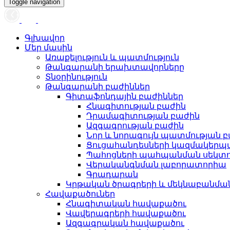
Toggle navigation
Գլխավոր
Մեր մասին
Առաքելություն և պատմություն
Թանգարանի երախտավորները
Տնօրինություն
Թանգարանի բաժիններ
Գիտաֆոնդային բաժիններ
Հնագիտության բաժին
Դրամագիտության բաժին
Ազգագրության բաժին
Նոր և նորագույն պատմության 
Ցուցահանդեսների կազմակերպ
Պահոցների պահպանման սեկտ
Վերականգնման լաբորատորիա
Գրադարան
Կրթական ծրագրերի և մեկնաբանմ
Հավաքածուներ
Հնագիտական հավաքածու
Վավերագրերի հավաքածու
Ազգագրական հավաքածու