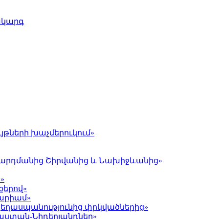
ակարգ
յթների խաչմերուկում»
լ Գարդմանից Շիրվանից և Նախիջևանից»
»
քերով»
Մարիամ»
 ցեղասպանությունից փրկվածներից»
յաստան-Նիդերլանդներ»