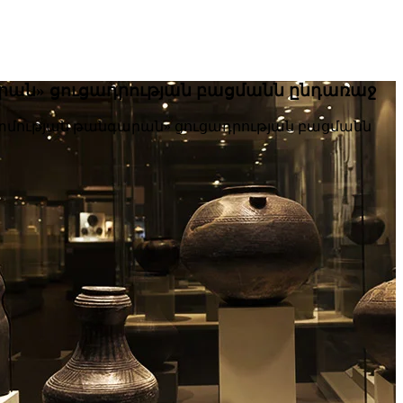
արան» ցուցադրության բացմանն ընդառաջ
ատմության թանգարան» ցուցադրության բացմանն