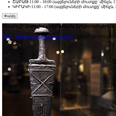
ՇԱԲԱԹ:
11:00 - 18:00 (այցելուների մուտքը՝ մինչև 17
ԿԻՐԱԿԻ:
11:00 - 17:00 (այցելուների մուտքը՝ մինչև 1
Փակել
Մամուլի Ասուլիս «Սրբազան երկխոսությո
HMA
>
Թեմատիկ միջոցառումներ
>
Մամուլի Ասուլի
ընդառաջ