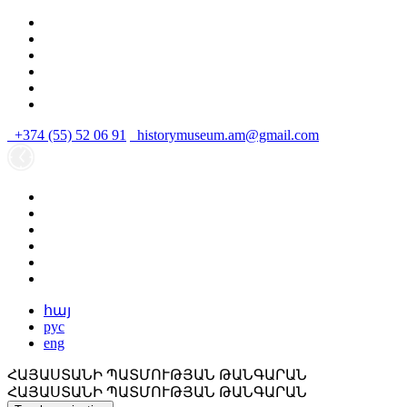
+374 (55) 52 06 91
historymuseum.am@gmail.com
հայ
рус
eng
ՀԱՅԱՍՏԱՆԻ ՊԱՏՄՈՒԹՅԱՆ ԹԱՆԳԱՐԱՆ
ՀԱՅԱՍՏԱՆԻ ՊԱՏՄՈՒԹՅԱՆ ԹԱՆԳԱՐԱՆ