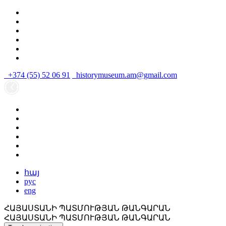
+374 (55) 52 06 91
historymuseum.am@gmail.com
հայ
рус
eng
ՀԱՅԱՍՏԱՆԻ ՊԱՏՄՈՒԹՅԱՆ ԹԱՆԳԱՐԱՆ
ՀԱՅԱՍՏԱՆԻ ՊԱՏՄՈՒԹՅԱՆ ԹԱՆԳԱՐԱՆ