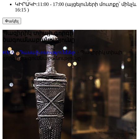
ԿԻՐԱԿԻ:
11:00 - 17:00 (այցելուների մուտքը՝ մինչև
16:15 )
Փակել
Պազիրիկ տիպի գորգի
ծագումնաբանությունը
HMA
>
Դասախոսություններ
>
Պազիրիկ տիպի
գորգի ծագումնաբանությունը