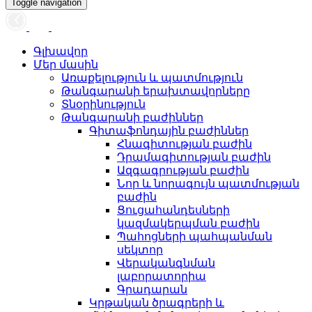
Toggle navigation
Գլխավոր
Մեր մասին
Առաքելություն և պատմություն
Թանգարանի երախտավորները
Տնօրինություն
Թանգարանի բաժիններ
Գիտաֆոնդային բաժիններ
Հնագիտության բաժին
Դրամագիտության բաժին
Ազգագրության բաժին
Նոր և նորագույն պատմության
բաժին
Ցուցահանդեսների
կազմակերպման բաժին
Պահոցների պահպանման
սեկտոր
Վերականգնման
լաբորատորիա
Գրադարան
Կրթական ծրագրերի և