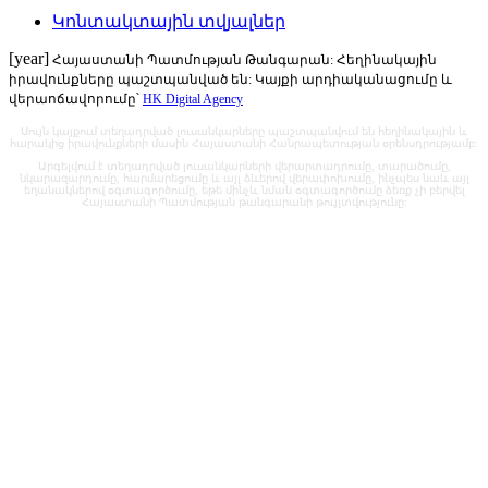
Կոնտակտային տվյալներ
[year]
Հայաստանի Պատմության Թանգարան: Հեղինակային
իրավունքները պաշտպանված են: Կայքի արդիականացումը և
վերաոճավորումը՝
HK Digital Agency
Սույն կայքում տեղադրված լուսանկարները պաշտպանվում են հեղինակային և
հարակից իրավունքների մասին Հայաստանի Հանրապետության օրենսդրությամբ:
Արգելվում է տեղադրված լուսանկարների վերարտադրումը, տարածումը,
նկարազարդումը, հարմարեցումը և այլ ձևերով վերափոխումը, ինչպես նաև այլ
եղանակներով օգտագործումը, եթե մինչև նման օգտագործումը ձեռք չի բերվել
Հայաստանի Պատմության թանգարանի թույլտվությունը: