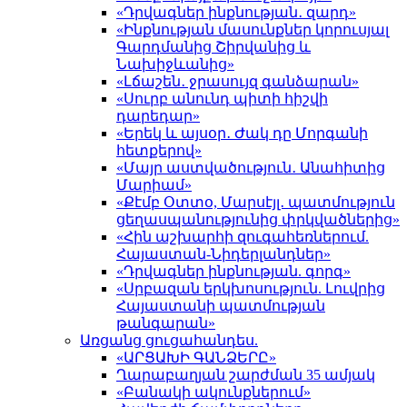
«Դրվագներ ինքնության․ զարդ»
«Ինքնության մասունքներ կորուսյալ
Գարդմանից Շիրվանից և
Նախիջևանից»
«Լճաշեն․ ջրասույզ գանձարան»
«Սուրբ անունդ պիտի հիշվի
դարեդար»
«Երեկ և այսօր․ Ժակ դը Մորգանի
հետքերով»
«Մայր աստվածություն․ Անահիտից
Մարիամ»
«Քէմբ Օտտօ, Մարսէյլ․ պատմություն
ցեղասպանությունից փրկվածներից»
«Հին աշխարհի զուգահեռներում.
Հայաստան-Նիդերլանդներ»
«Դրվագներ ինքնության. գորգ»
«Սրբազան երկխոսություն. Լուվրից
Հայաստանի պատմության
թանգարան»
Առցանց ցուցահանդես.
«ԱՐՑԱԽԻ ԳԱՆՁԵՐԸ»
Ղարաբաղյան շարժման 35 ամյակ
«Բանակի ակունքներում»