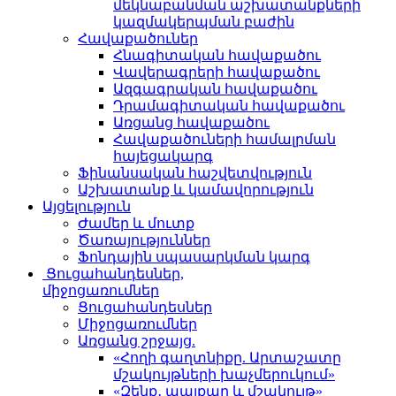
մեկնաբանման աշխատանքների
կազմակերպման բաժին
Հավաքածուներ
Հնագիտական հավաքածու
Վավերագրերի հավաքածու
Ազգագրական հավաքածու
Դրամագիտական հավաքածու
Առցանց հավաքածու
Հավաքածուների համալրման
հայեցակարգ
Ֆինանսական հաշվետվություն
Աշխատանք և կամավորություն
Այցելություն
Ժամեր և մուտք
Ծառայություններ
Ֆոնդային սպասարկման կարգ
Ցուցահանդեսներ,
միջոցառումներ
Ցուցահանդեսներ
Միջոցառումներ
Առցանց շրջայց.
«Հողի գաղտնիքը. Արտաշատը
մշակույթների խաչմերուկում»
«Զենք․ պայքար և մշակույթ»