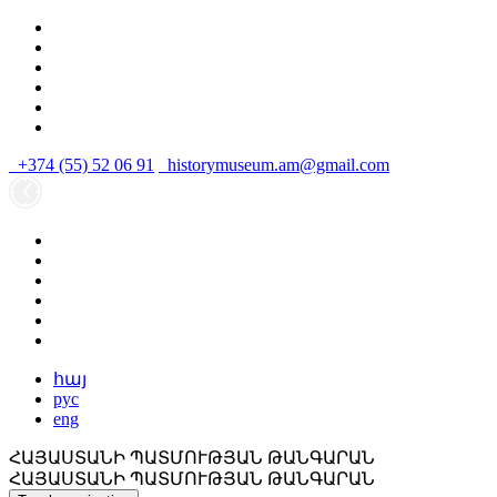
+374 (55) 52 06 91
historymuseum.am@gmail.com
հայ
рус
eng
ՀԱՅԱՍՏԱՆԻ ՊԱՏՄՈՒԹՅԱՆ ԹԱՆԳԱՐԱՆ
ՀԱՅԱՍՏԱՆԻ ՊԱՏՄՈՒԹՅԱՆ ԹԱՆԳԱՐԱՆ