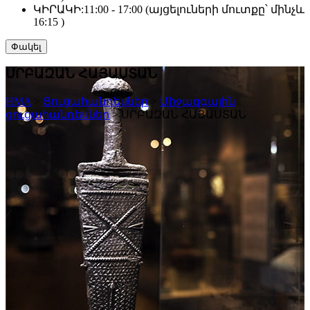
ԿԻՐԱԿԻ:
11:00 - 17:00 (այցելուների մուտքը՝ մինչև
16:15 )
Փակել
ՍՐԲԱԶԱՆ ՀԱՅԱՍՏԱՆ
HMA
>
Ցուցահանդեսներ
>
Միջազգային
ցուցահանդեսներ
>
ՍՐԲԱԶԱՆ ՀԱՅԱՍՏԱՆ