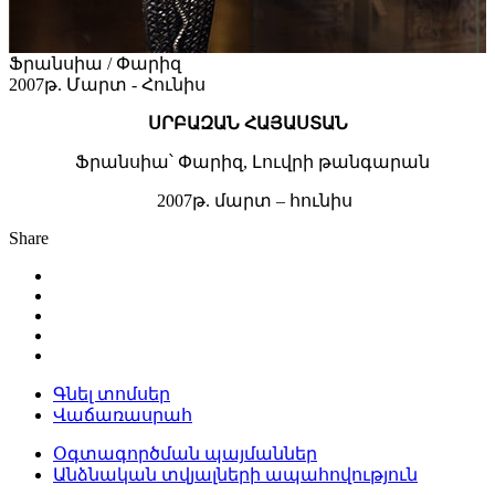
Ֆրանսիա / Փարիզ
2007թ. Մարտ - Հունիս
ՍՐԲԱԶԱՆ ՀԱՅԱՍՏԱՆ
Ֆրանսիա՝ Փարիզ, Լուվրի թանգարան
2007թ. մարտ – հունիս
Share
Գնել տոմսեր
Վաճառասրահ
Օգտագործման պայմաններ
Անձնական տվյալների ապահովություն