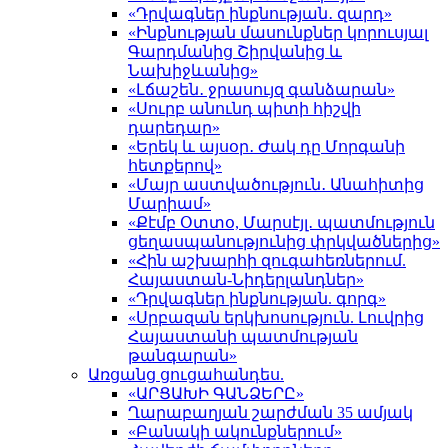
«Դրվագներ ինքնության․ զարդ»
«Ինքնության մասունքներ կորուսյալ
Գարդմանից Շիրվանից և
Նախիջևանից»
«Լճաշեն․ ջրասույզ գանձարան»
«Սուրբ անունդ պիտի հիշվի
դարեդար»
«Երեկ և այսօր․ Ժակ դը Մորգանի
հետքերով»
«Մայր աստվածություն․ Անահիտից
Մարիամ»
«Քէմբ Օտտօ, Մարսէյլ․ պատմություն
ցեղասպանությունից փրկվածներից»
«Հին աշխարհի զուգահեռներում.
Հայաստան-Նիդերլանդներ»
«Դրվագներ ինքնության. գորգ»
«Սրբազան երկխոսություն. Լուվրից
Հայաստանի պատմության
թանգարան»
Առցանց ցուցահանդես.
«ԱՐՑԱԽԻ ԳԱՆՁԵՐԸ»
Ղարաբաղյան շարժման 35 ամյակ
«Բանակի ակունքներում»