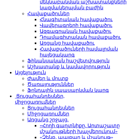
մեկնաբանման աշխատանքների
կազմակերպման բաժին
Հավաքածուներ
Հնագիտական հավաքածու
Վավերագրերի հավաքածու
Ազգագրական հավաքածու
Դրամագիտական հավաքածու
Առցանց հավաքածու
Հավաքածուների համալրման
հայեցակարգ
Ֆինանսական հաշվետվություն
Աշխատանք և կամավորություն
Այցելություն
Ժամեր և մուտք
Ծառայություններ
Ֆոնդային սպասարկման կարգ
Ցուցահանդեսներ,
միջոցառումներ
Ցուցահանդեսներ
Միջոցառումներ
Առցանց շրջայց.
«Հողի գաղտնիքը. Արտաշատը
մշակույթների խաչմերուկում»
«Զենք․ պայքար և մշակույթ»