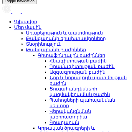
Toggle navigation
Գլխավոր
Մեր մասին
Առաքելություն և պատմություն
Թանգարանի երախտավորները
Տնօրինություն
Թանգարանի բաժիններ
Գիտաֆոնդային բաժիններ
Հնագիտության բաժին
Դրամագիտության բաժին
Ազգագրության բաժին
Նոր և նորագույն պատմության
բաժին
Ցուցահանդեսների
կազմակերպման բաժին
Պահոցների պահպանման
սեկտոր
Վերականգնման
լաբորատորիա
Գրադարան
Կրթական ծրագրերի և