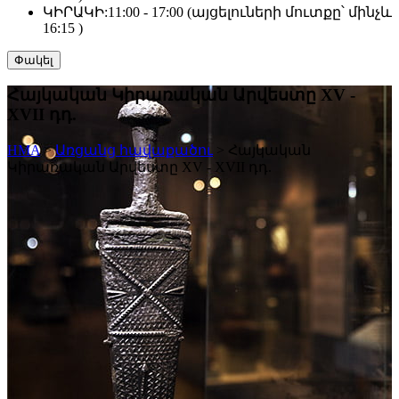
ԿԻՐԱԿԻ:
11:00 - 17:00 (այցելուների մուտքը՝ մինչև
16:15 )
Փակել
Հայկական Կիրառական Արվեստը XV -
XVII դդ.
HMA
>
Առցանց հավաքածու
>
Հայկական
Կիրառական Արվեստը XV - XVII դդ.