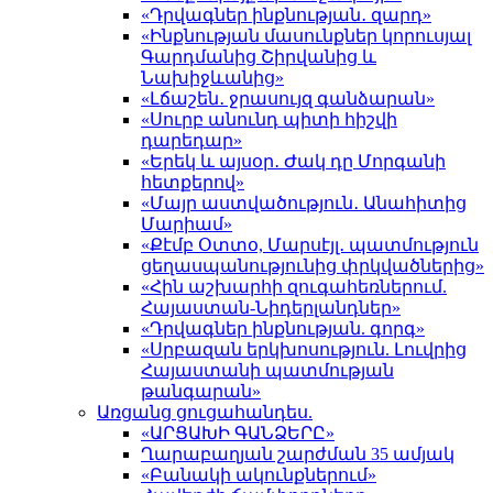
«Դրվագներ ինքնության․ զարդ»
«Ինքնության մասունքներ կորուսյալ
Գարդմանից Շիրվանից և
Նախիջևանից»
«Լճաշեն․ ջրասույզ գանձարան»
«Սուրբ անունդ պիտի հիշվի
դարեդար»
«Երեկ և այսօր․ Ժակ դը Մորգանի
հետքերով»
«Մայր աստվածություն․ Անահիտից
Մարիամ»
«Քէմբ Օտտօ, Մարսէյլ․ պատմություն
ցեղասպանությունից փրկվածներից»
«Հին աշխարհի զուգահեռներում.
Հայաստան-Նիդերլանդներ»
«Դրվագներ ինքնության. գորգ»
«Սրբազան երկխոսություն. Լուվրից
Հայաստանի պատմության
թանգարան»
Առցանց ցուցահանդես.
«ԱՐՑԱԽԻ ԳԱՆՁԵՐԸ»
Ղարաբաղյան շարժման 35 ամյակ
«Բանակի ակունքներում»