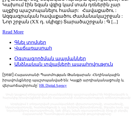
Կախում էին եզան վզից կամ տան դռներին չար
աչքից պաշտպանելու համար: Հավաքածու :
Ազգագրական հավաքածու Ժամանակաշրջան :
Նոր շրջան (XX դ. սկիզբ) Տարածաշրջան : Գ [...]
Read More
Գնել տոմսեր
Վաճառասրահ
Օգտագործման պայմաններ
Անձնական տվյալների ապահովություն
[year]
Հայաստանի Պատմության Թանգարան: Հեղինակային
իրավունքները պաշտպանված են: Կայքի արդիականացումը և
վերաոճավորումը՝
HK Digital Agency
Սույն կայքում տեղադրված լուսանկարները պաշտպանվում են հեղինակային և
հարակից իրավունքների մասին Հայաստանի Հանրապետության օրենսդրությամբ:
Արգելվում է տեղադրված լուսանկարների վերարտադրումը, տարածումը,
նկարազարդումը, հարմարեցումը և այլ ձևերով վերափոխումը, ինչպես նաև այլ
եղանակներով օգտագործումը, եթե մինչև նման օգտագործումը ձեռք չի բերվել
Հայաստանի Պատմության թանգարանի թույլտվությունը: