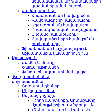
մեկնաբանման աշխատանքների
կազմակերպման բաժին
Հավաքածուներ
Հնագիտական հավաքածու
Վավերագրերի հավաքածու
Ազգագրական հավաքածու
Դրամագիտական հավաքածու
Առցանց հավաքածու
Հավաքածուների համալրման
հայեցակարգ
Ֆինանսական հաշվետվություն
Աշխատանք և կամավորություն
Այցելություն
Ժամեր և մուտք
Ծառայություններ
Ֆոնդային սպասարկման կարգ
Ցուցահանդեսներ,
միջոցառումներ
Ցուցահանդեսներ
Միջոցառումներ
Առցանց շրջայց.
«Հողի գաղտնիքը. Արտաշատը
մշակույթների խաչմերուկում»
«Զենք․ պայքար և մշակույթ»