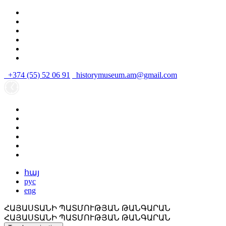
+374 (55) 52 06 91
historymuseum.am@gmail.com
հայ
рус
eng
ՀԱՅԱՍՏԱՆԻ ՊԱՏՄՈՒԹՅԱՆ ԹԱՆԳԱՐԱՆ
ՀԱՅԱՍՏԱՆԻ ՊԱՏՄՈՒԹՅԱՆ ԹԱՆԳԱՐԱՆ