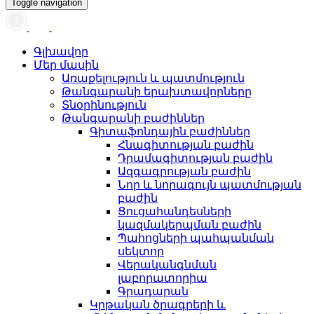
Toggle navigation
Գլխավոր
Մեր մասին
Առաքելություն և պատմություն
Թանգարանի երախտավորները
Տնօրինություն
Թանգարանի բաժիններ
Գիտաֆոնդային բաժիններ
Հնագիտության բաժին
Դրամագիտության բաժին
Ազգագրության բաժին
Նոր և նորագույն պատմության
բաժին
Ցուցահանդեսների
կազմակերպման բաժին
Պահոցների պահպանման
սեկտոր
Վերականգնման
լաբորատորիա
Գրադարան
Կրթական ծրագրերի և