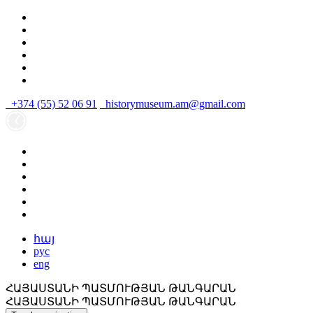
+374 (55) 52 06 91
historymuseum.am@gmail.com
հայ
рус
eng
ՀԱՅԱՍՏԱՆԻ ՊԱՏՄՈՒԹՅԱՆ ԹԱՆԳԱՐԱՆ
ՀԱՅԱՍՏԱՆԻ ՊԱՏՄՈՒԹՅԱՆ ԹԱՆԳԱՐԱՆ