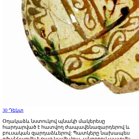
30
Դեկտ
Օղակաձև նստուկով պնակի մակերեսը
հարդարված է հատվող ժապավենազարդերով և
բուսական զարդաձևերով: Պատկերը նախապես
գծանկարվել է թաց կավի վրա, անգոբով պատվել,