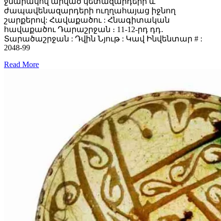
ջնարակով արված կետազարդերի և
ժապավենազարդերի ուղղահայաց իջնող
շարքերով: Հավաքածու : Հնագիտական
հավաքածու Դարաշրջան ։ 11-12-րդ դդ․
Տարածաշրջան : Դվին Նյութ : Կավ Ինվենտար # :
2048-99
Read More