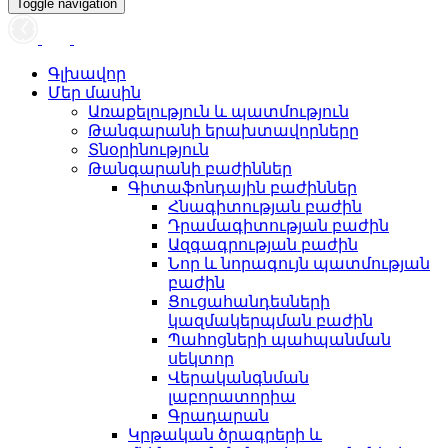
Toggle navigation
Գլխավոր
Մեր մասին
Առաքելություն և պատմություն
Թանգարանի երախտավորները
Տնօրինություն
Թանգարանի բաժիններ
Գիտաֆոնդային բաժիններ
Հնագիտության բաժին
Դրամագիտության բաժին
Ազգագրության բաժին
Նոր և նորագույն պատմության
բաժին
Ցուցահանդեսների
կազմակերպման բաժին
Պահոցների պահպանման
սեկտոր
Վերականգնման
լաբորատորիա
Գրադարան
Կրթական ծրագրերի և