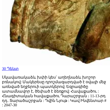
30
Դեկտ
Սկավառակաձև խփի կես` աղեղնաձև խոշոր
բռնակով: Մակերեսը դրոշմազարդված է օվալի մեջ
առնված եղջերուի պատկերով: Եզրագիծը
ատամնավոր է, ծեփած է ձեռքով: Հավաքածու :
Հնագիտական հավաքածու Դարաշրջան ։ 11-13-րդ
դդ․ Տարածաշրջան : Դվին Նյութ : Կավ Ինվենտար #
: 2047-30