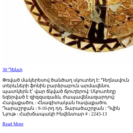
30
Դեկտ
Փռված մակերեսով ծանծաղ սկուտեղ է: Դեղնավուն
տերևների ֆոնին բարձրաբուն արմավենու
պատկերն է՝ վար ճկված ճյուղերով: Սկուտեղը
եզերված է զիգզագաձև ժապավենազարդով:
Հավաքածու : Հնագիտական հավաքածու
Դարաշրջան ։ 9-10-րդ դդ․ Տարածաշրջան : Դվին
Նյութ : Հախճապակի Ինվենտար # : 2243-13
Read More