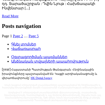
դդ. Տարածաշրջան : Դվին Նյութ : Հախճապակի
Ինվենտար [...]
Read More
Posts navigation
Page
1
Page
2
…
Page
5
Գնել տոմսեր
Վաճառասրահ
Օգտագործման պայմաններ
Անձնական տվյալների ապահովություն
[year]
Հայաստանի Պատմության Թանգարան: Հեղինակային
իրավունքները պաշտպանված են: Կայքի արդիականացումը և
վերաոճավորումը՝
HK Digital Agency
Սույն կայքում տեղադրված լուսանկարները պաշտպանվում են հեղինակային և
հարակից իրավունքների մասին Հայաստանի Հանրապետության օրենսդրությամբ:
Արգելվում է տեղադրված լուսանկարների վերարտադրումը, տարածումը,
նկարազարդումը, հարմարեցումը և այլ ձևերով վերափոխումը, ինչպես նաև այլ
եղանակներով օգտագործումը, եթե մինչև նման օգտագործումը ձեռք չի բերվել
Հայաստանի Պատմության թանգարանի թույլտվությունը: