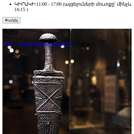
ԿԻՐԱԿԻ:
11:00 - 17:00 (այցելուների մուտքը՝ մինչև
16:15 )
Փակել
Դվին
HMA
>
Առցանց հավաքածու
>
Դվին