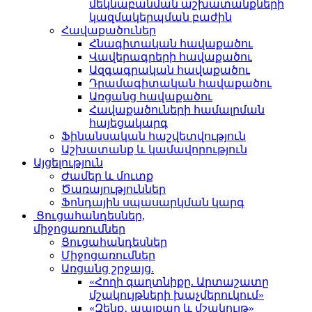
մեկնաբանման աշխատանքների
կազմակերպման բաժին
Հավաքածուներ
Հնագիտական հավաքածու
Վավերագրերի հավաքածու
Ազգագրական հավաքածու
Դրամագիտական հավաքածու
Առցանց հավաքածու
Հավաքածուների համալրման
հայեցակարգ
Ֆինանսական հաշվետվություն
Աշխատանք և կամավորություն
Այցելություն
Ժամեր և մուտք
Ծառայություններ
Ֆոնդային սպասարկման կարգ
Ցուցահանդեսներ,
միջոցառումներ
Ցուցահանդեսներ
Միջոցառումներ
Առցանց շրջայց.
«Հողի գաղտնիքը. Արտաշատը
մշակույթների խաչմերուկում»
«Զենք․ պայքար և մշակույթ»