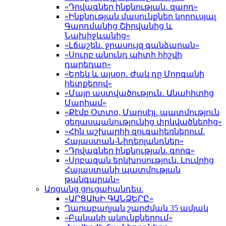
«Դրվագներ ինքնության․ զարդ»
«Ինքնության մասունքներ կորուսյալ
Գարդմանից Շիրվանից և
Նախիջևանից»
«Լճաշեն․ ջրասույզ գանձարան»
«Սուրբ անունդ պիտի հիշվի
դարեդար»
«Երեկ և այսօր․ Ժակ դը Մորգանի
հետքերով»
«Մայր աստվածություն․ Անահիտից
Մարիամ»
«Քէմբ Օտտօ, Մարսէյլ․ պատմություն
ցեղասպանությունից փրկվածներից»
«Հին աշխարհի զուգահեռներում.
Հայաստան-Նիդերլանդներ»
«Դրվագներ ինքնության. գորգ»
«Սրբազան երկխոսություն. Լուվրից
Հայաստանի պատմության
թանգարան»
Առցանց ցուցահանդես.
«ԱՐՑԱԽԻ ԳԱՆՁԵՐԸ»
Ղարաբաղյան շարժման 35 ամյակ
«Բանակի ակունքներում»