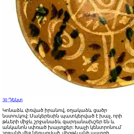
30
Դեկտ
Կոնաձև փռված իրանով, օղակաձև ցածր
նստուկով: Մակերեսին պատկերված է խաչ, որի
թևերի միջև շրջանաձև զարդանախշեր են և
անկանոն սփռած խայտքեր: Խաչի կենտրոնում`
շրջանի մեջ ներառված, վեցթևանի աստղի