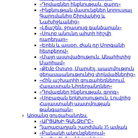
«Դրվագներ ինքնության․ զարդ»
«Ինքնության մասունքներ կորուսյալ
Գարդմանից Շիրվանից և
Նախիջևանից»
«Լճաշեն․ ջրասույզ գանձարան»
«Սուրբ անունդ պիտի հիշվի
դարեդար»
«Երեկ և այսօր․ Ժակ դը Մորգանի
հետքերով»
«Մայր աստվածություն․ Անահիտից
Մարիամ»
«Քէմբ Օտտօ, Մարսէյլ․ պատմություն
ցեղասպանությունից փրկվածներից»
«Հին աշխարհի զուգահեռներում.
Հայաստան-Նիդերլանդներ»
«Դրվագներ ինքնության. գորգ»
«Սրբազան երկխոսություն. Լուվրից
Հայաստանի պատմության
թանգարան»
Առցանց ցուցահանդես.
«ԱՐՑԱԽԻ ԳԱՆՁԵՐԸ»
Ղարաբաղյան շարժման 35 ամյակ
«Բանակի ակունքներում»