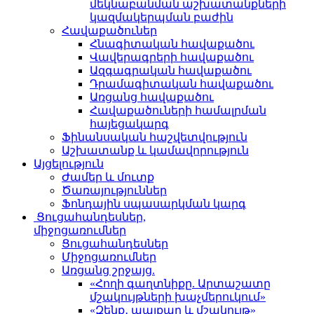
մեկնաբանման աշխատանքների
կազմակերպման բաժին
Հավաքածուներ
Հնագիտական հավաքածու
Վավերագրերի հավաքածու
Ազգագրական հավաքածու
Դրամագիտական հավաքածու
Առցանց հավաքածու
Հավաքածուների համալրման
հայեցակարգ
Ֆինանսական հաշվետվություն
Աշխատանք և կամավորություն
Այցելություն
Ժամեր և մուտք
Ծառայություններ
Ֆոնդային սպասարկման կարգ
Ցուցահանդեսներ,
միջոցառումներ
Ցուցահանդեսներ
Միջոցառումներ
Առցանց շրջայց.
«Հողի գաղտնիքը. Արտաշատը
մշակույթների խաչմերուկում»
«Զենք․ պայքար և մշակույթ»