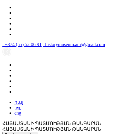
+374 (55) 52 06 91
historymuseum.am@gmail.com
հայ
рус
eng
ՀԱՅԱՍՏԱՆԻ ՊԱՏՄՈՒԹՅԱՆ ԹԱՆԳԱՐԱՆ
ՀԱՅԱՍՏԱՆԻ ՊԱՏՄՈՒԹՅԱՆ ԹԱՆԳԱՐԱՆ