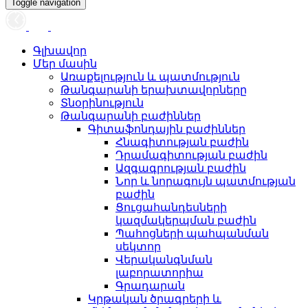
Toggle navigation
Գլխավոր
Մեր մասին
Առաքելություն և պատմություն
Թանգարանի երախտավորները
Տնօրինություն
Թանգարանի բաժիններ
Գիտաֆոնդային բաժիններ
Հնագիտության բաժին
Դրամագիտության բաժին
Ազգագրության բաժին
Նոր և նորագույն պատմության
բաժին
Ցուցահանդեսների
կազմակերպման բաժին
Պահոցների պահպանման
սեկտոր
Վերականգնման
լաբորատորիա
Գրադարան
Կրթական ծրագրերի և