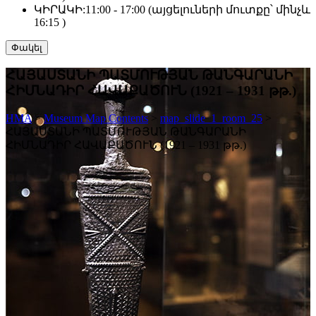
ԿԻՐԱԿԻ:
11:00 - 17:00 (այցելուների մուտքը՝ մինչև
16:15 )
Փակել
ՀԱՅԱՍՏԱՆԻ ՊԱՏՄՈՒԹՅԱՆ ԹԱՆԳԱՐԱՆԻ
ՀԻՄՆԱԴԻՐ ՀԱՎԱՔԱԾՈՒՆ (1921 – 1931 թթ.)
HMA
>
Museum Map Contents
>
map_slide_1_room_25
>
ՀԱՅԱՍՏԱՆԻ ՊԱՏՄՈՒԹՅԱՆ ԹԱՆԳԱՐԱՆԻ
ՀԻՄՆԱԴԻՐ ՀԱՎԱՔԱԾՈՒՆ (1921 – 1931 թթ.)