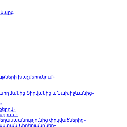
ակարգ
յթների խաչմերուկում»
լ Գարդմանից Շիրվանից և Նախիջևանից»
»
քերով»
Մարիամ»
 ցեղասպանությունից փրկվածներից»
յաստան-Նիդերլանդներ»