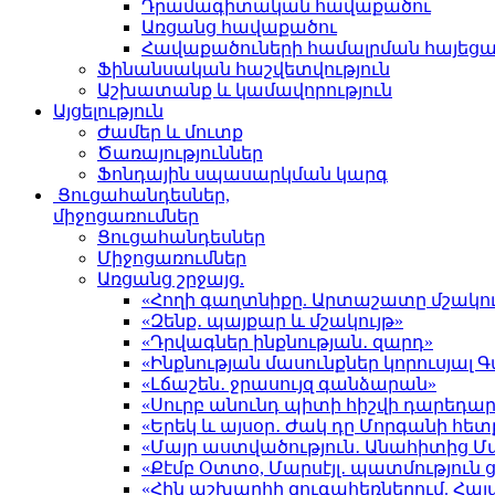
Դրամագիտական հավաքածու
Առցանց հավաքածու
Հավաքածուների համալրման հայեց
Ֆինանսական հաշվետվություն
Աշխատանք և կամավորություն
Այցելություն
Ժամեր և մուտք
Ծառայություններ
Ֆոնդային սպասարկման կարգ
Ցուցահանդեսներ,
միջոցառումներ
Ցուցահանդեսներ
Միջոցառումներ
Առցանց շրջայց.
«Հողի գաղտնիքը. Արտաշատը մշակու
«Զենք․ պայքար և մշակույթ»
«Դրվագներ ինքնության․ զարդ»
«Ինքնության մասունքներ կորուսյա
«Լճաշեն․ ջրասույզ գանձարան»
«Սուրբ անունդ պիտի հիշվի դարեդար
«Երեկ և այսօր․ Ժակ դը Մորգանի հետ
«Մայր աստվածություն․ Անահիտից 
«Քէմբ Օտտօ, Մարսէյլ․ պատմություն
«Հին աշխարհի զուգահեռներում. Հա