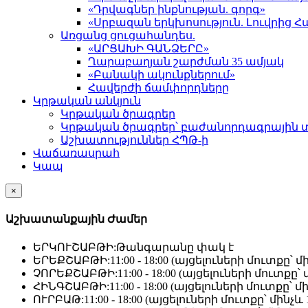
«Դրվագներ ինքնության. գորգ»
«Սրբազան երկխոսություն. Լուվրի
Առցանց ցուցահանդես.
«ԱՐՑԱԽԻ ԳԱՆՁԵՐԸ»
Ղարաբաղյան շարժման 35 ամյակ
«Բանակի ակունքներում»
Հավերժի ճամփորդները
Կրթական անկյուն
Կրթական ծրագրեր
Կրթական ծրագրեր՝ բաժանորդագրային 
Աշխատություններ ՀՊԹ-ի
Վաճառասրահ
Կապ
×
Աշխատանքային Ժամեր
ԵՐԿՈՒՇԱԲԹԻ:
Թանգարանը փակ է
ԵՐԵՔՇԱԲԹԻ:
11:00 - 18:00 (այցելուների մուտքը՝ մի
ՉՈՐԵՔՇԱԲԹԻ:
11:00 - 18:00 (այցելուների մուտքը՝ մ
ՀԻՆԳՇԱԲԹԻ:
11:00 - 18:00 (այցելուների մուտքը՝ մի
ՈՒՐԲԱԹ:
11:00 - 18:00 (այցելուների մուտքը՝ մինչև 1