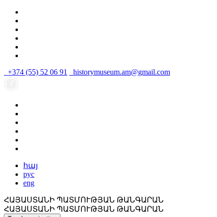
+374 (55) 52 06 91
historymuseum.am@gmail.com
հայ
рус
eng
ՀԱՅԱՍՏԱՆԻ ՊԱՏՄՈՒԹՅԱՆ ԹԱՆԳԱՐԱՆ
ՀԱՅԱՍՏԱՆԻ ՊԱՏՄՈՒԹՅԱՆ ԹԱՆԳԱՐԱՆ