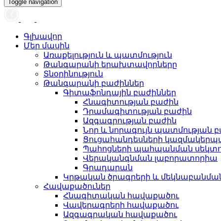
Toggle navigation
Գլխավոր
Մեր մասին
Առաքելություն և պատմություն
Թանգարանի երախտավորները
Տնօրինություն
Թանգարանի բաժիններ
Գիտաֆոնդային բաժիններ
Հնագիտության բաժին
Դրամագիտության բաժին
Ազգագրության բաժին
Նոր և նորագույն պատմության 
Ցուցահանդեսների կազմակերպ
Պահոցների պահպանման սեկտ
Վերականգնման լաբորատորիա
Գրադարան
Կրթական ծրագրերի և մեկնաբանմ
Հավաքածուներ
Հնագիտական հավաքածու
Վավերագրերի հավաքածու
Ազգագրական հավաքածու