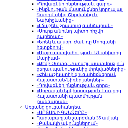
«Դրվագներ ինքնության․ զարդ»
«Ինքնության մասունքներ կորուսյալ
Գարդմանից Շիրվանից և
Նախիջևանից»
«Լճաշեն․ ջրասույզ գանձարան»
«Սուրբ անունդ պիտի հիշվի
դարեդար»
«Երեկ և այսօր․ Ժակ դը Մորգանի
հետքերով»
«Մայր աստվածություն․ Անահիտից
Մարիամ»
«Քէմբ Օտտօ, Մարսէյլ․ պատմություն
ցեղասպանությունից փրկվածներից»
«Հին աշխարհի զուգահեռներում.
Հայաստան-Նիդերլանդներ»
«Դրվագներ ինքնության. գորգ»
«Սրբազան երկխոսություն. Լուվրից
Հայաստանի պատմության
թանգարան»
Առցանց ցուցահանդես.
«ԱՐՑԱԽԻ ԳԱՆՁԵՐԸ»
Ղարաբաղյան շարժման 35 ամյակ
«Բանակի ակունքներում»