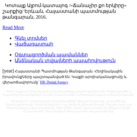
Կոտայք Ալբոմ-կատալոգ /«Ճանաչիր քո երկիրը»
շարքից/ Երևան, Հայաստանի պատմության
թանգարան, 2016.
Read More
Գնել տոմսեր
Վաճառասրահ
Օգտագործման պայմաններ
Անձնական տվյալների ապահովություն
[year]
Հայաստանի Պատմության Թանգարան: Հեղինակային
իրավունքները պաշտպանված են: Կայքի արդիականացումը և
վերաոճավորումը՝
HK Digital Agency
Սույն կայքում տեղադրված լուսանկարները պաշտպանվում են հեղինակային և
հարակից իրավունքների մասին Հայաստանի Հանրապետության օրենսդրությամբ:
Արգելվում է տեղադրված լուսանկարների վերարտադրումը, տարածումը,
նկարազարդումը, հարմարեցումը և այլ ձևերով վերափոխումը, ինչպես նաև այլ
եղանակներով օգտագործումը, եթե մինչև նման օգտագործումը ձեռք չի բերվել
Հայաստանի Պատմության թանգարանի թույլտվությունը: