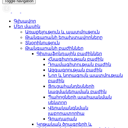
Toggle navigation
Գլխավոր
Մեր մասին
Առաքելություն և պատմություն
Թանգարանի երախտավորները
Տնօրինություն
Թանգարանի բաժիններ
Գիտաֆոնդային բաժիններ
Հնագիտության բաժին
Դրամագիտության բաժին
Ազգագրության բաժին
Նոր և նորագույն պատմության
բաժին
Ցուցահանդեսների
կազմակերպման բաժին
Պահոցների պահպանման
սեկտոր
Վերականգնման
լաբորատորիա
Գրադարան
Կրթական ծրագրերի և