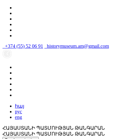
+374 (55) 52 06 91
historymuseum.am@gmail.com
հայ
рус
eng
ՀԱՅԱՍՏԱՆԻ ՊԱՏՄՈՒԹՅԱՆ ԹԱՆԳԱՐԱՆ
ՀԱՅԱՍՏԱՆԻ ՊԱՏՄՈՒԹՅԱՆ ԹԱՆԳԱՐԱՆ