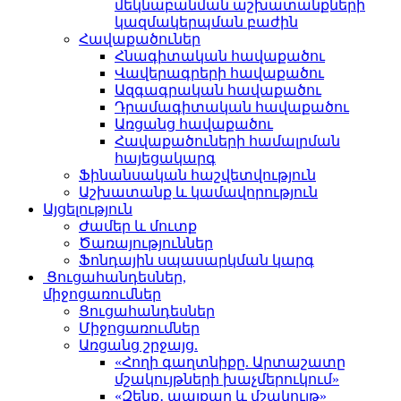
մեկնաբանման աշխատանքների
կազմակերպման բաժին
Հավաքածուներ
Հնագիտական հավաքածու
Վավերագրերի հավաքածու
Ազգագրական հավաքածու
Դրամագիտական հավաքածու
Առցանց հավաքածու
Հավաքածուների համալրման
հայեցակարգ
Ֆինանսական հաշվետվություն
Աշխատանք և կամավորություն
Այցելություն
Ժամեր և մուտք
Ծառայություններ
Ֆոնդային սպասարկման կարգ
Ցուցահանդեսներ,
միջոցառումներ
Ցուցահանդեսներ
Միջոցառումներ
Առցանց շրջայց.
«Հողի գաղտնիքը. Արտաշատը
մշակույթների խաչմերուկում»
«Զենք․ պայքար և մշակույթ»