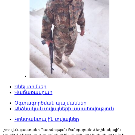
Գնել տոմսեր
Վաճառասրահ
Օգտագործման պայմաններ
Անձնական տվյալների ապահովություն
Կոնտակտային տվյալներ
[year]
Հայաստանի Պատմության Թանգարան: Հեղինակային