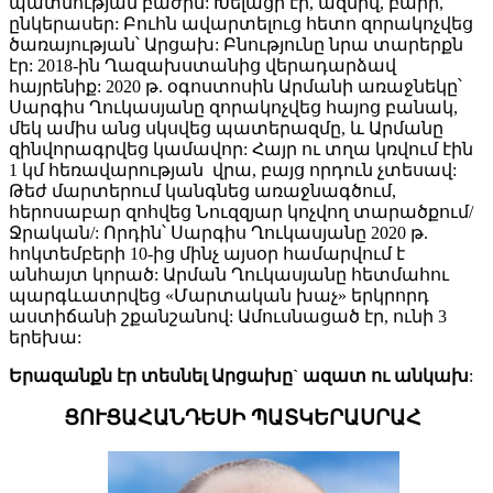
պատմության բաժին: Խելացի էր, ազնիվ, բարի,
ընկերասեր: Բուհն ավարտելուց հետո զորակոչվեց
ծառայության՝ Արցախ: Բնությունը նրա տարերքն
էր: 2018-ին Ղազախստանից վերադարձավ
հայրենիք: 2020 թ. օգոստոսին Արմանի առաջնեկը՝
Սարգիս Ղուկասյանը զորակոչվեց հայոց բանակ,
մեկ ամիս անց սկսվեց պատերազմը, և Արմանը
զինվորագրվեց կամավոր: Հայր ու տղա կռվում էին
1 կմ հեռավարության վրա, բայց որդուն չտեսավ:
Թեժ մարտերում կանգնեց առաջնագծում,
հերոսաբար զոհվեց Նուզզյար կոչվող տարածքում/
Ջրական/: Որդին՝ Սարգիս Ղուկասյանը 2020 թ.
հոկտեմբերի 10-ից մինչ այսօր համարվում է
անհայտ կորած: Արման Ղուկասյանը հետմահու
պարգևատրվեց «Մարտական խաչ» երկրորդ
աստիճանի շքանշանով: Ամուսնացած էր, ունի 3
երեխա:
Երազանքն էր տեսնել Արցախը` ազատ ու անկախ
:
ՑՈՒՑԱՀԱՆԴԵՍԻ ՊԱՏԿԵՐԱՍՐԱՀ