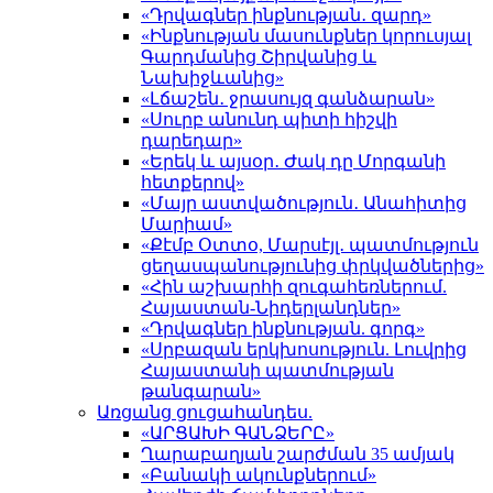
«Դրվագներ ինքնության․ զարդ»
«Ինքնության մասունքներ կորուսյալ
Գարդմանից Շիրվանից և
Նախիջևանից»
«Լճաշեն․ ջրասույզ գանձարան»
«Սուրբ անունդ պիտի հիշվի
դարեդար»
«Երեկ և այսօր․ Ժակ դը Մորգանի
հետքերով»
«Մայր աստվածություն․ Անահիտից
Մարիամ»
«Քէմբ Օտտօ, Մարսէյլ․ պատմություն
ցեղասպանությունից փրկվածներից»
«Հին աշխարհի զուգահեռներում.
Հայաստան-Նիդերլանդներ»
«Դրվագներ ինքնության. գորգ»
«Սրբազան երկխոսություն. Լուվրից
Հայաստանի պատմության
թանգարան»
Առցանց ցուցահանդես.
«ԱՐՑԱԽԻ ԳԱՆՁԵՐԸ»
Ղարաբաղյան շարժման 35 ամյակ
«Բանակի ակունքներում»