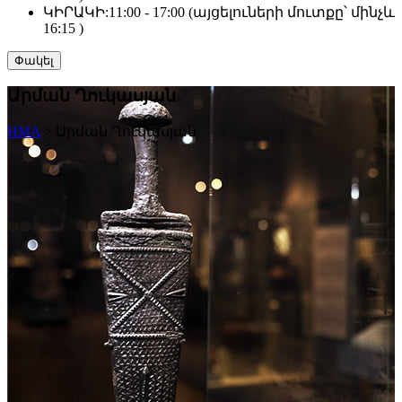
ԿԻՐԱԿԻ:
11:00 - 17:00 (այցելուների մուտքը՝ մինչև
16:15 )
Փակել
Արման Ղուկասյան
HMA
>
Արման Ղուկասյան