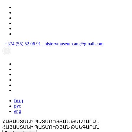
+374 (55) 52 06 91
historymuseum.am@gmail.com
հայ
рус
eng
ՀԱՅԱՍՏԱՆԻ ՊԱՏՄՈՒԹՅԱՆ ԹԱՆԳԱՐԱՆ
ՀԱՅԱՍՏԱՆԻ ՊԱՏՄՈՒԹՅԱՆ ԹԱՆԳԱՐԱՆ