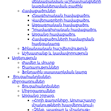
մեկնաբանման աշխատանքների
կազմակերպման բաժին
Հավաքածուներ
Հնագիտական հավաքածու
Վավերագրերի հավաքածու
Ազգագրական հավաքածու
Դրամագիտական հավաքածու
Առցանց հավաքածու
Հավաքածուների համալրման
հայեցակարգ
Ֆինանսական հաշվետվություն
Աշխատանք և կամավորություն
Այցելություն
Ժամեր և մուտք
Ծառայություններ
Ֆոնդային սպասարկման կարգ
Ցուցահանդեսներ,
միջոցառումներ
Ցուցահանդեսներ
Միջոցառումներ
Առցանց շրջայց.
«Հողի գաղտնիքը. Արտաշատը
մշակույթների խաչմերուկում»
«Զենք․ պայքար և մշակույթ»