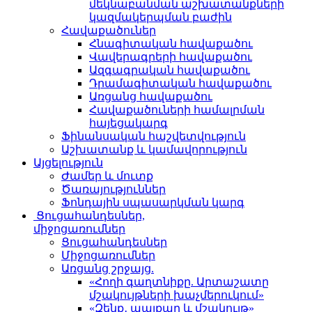
մեկնաբանման աշխատանքների
կազմակերպման բաժին
Հավաքածուներ
Հնագիտական հավաքածու
Վավերագրերի հավաքածու
Ազգագրական հավաքածու
Դրամագիտական հավաքածու
Առցանց հավաքածու
Հավաքածուների համալրման
հայեցակարգ
Ֆինանսական հաշվետվություն
Աշխատանք և կամավորություն
Այցելություն
Ժամեր և մուտք
Ծառայություններ
Ֆոնդային սպասարկման կարգ
Ցուցահանդեսներ,
միջոցառումներ
Ցուցահանդեսներ
Միջոցառումներ
Առցանց շրջայց.
«Հողի գաղտնիքը. Արտաշատը
մշակույթների խաչմերուկում»
«Զենք․ պայքար և մշակույթ»