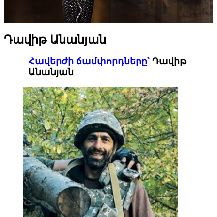
Դավիթ Անանյան
Հավերժի ճամփորդները՝
Դավիթ
Անանյան