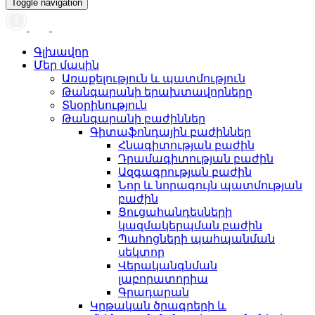
Toggle navigation
Գլխավոր
Մեր մասին
Առաքելություն և պատմություն
Թանգարանի երախտավորները
Տնօրինություն
Թանգարանի բաժիններ
Գիտաֆոնդային բաժիններ
Հնագիտության բաժին
Դրամագիտության բաժին
Ազգագրության բաժին
Նոր և նորագույն պատմության
բաժին
Ցուցահանդեսների
կազմակերպման բաժին
Պահոցների պահպանման
սեկտոր
Վերականգնման
լաբորատորիա
Գրադարան
Կրթական ծրագրերի և