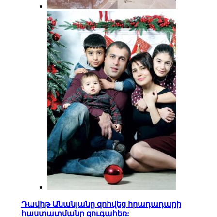
Դավիթ Անանյանը զոհվեց հրադադարի
հաստատմանը զուգահեռ: