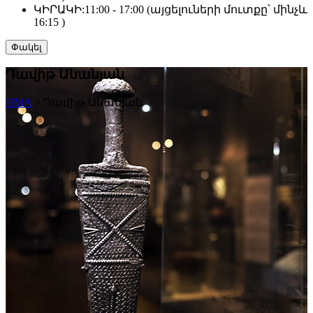
ԿԻՐԱԿԻ:
11:00 - 17:00 (այցելուների մուտքը՝ մինչև
16:15 )
Փակել
Դավիթ Անանյան
HMA
>
Դավիթ Անանյան