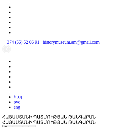
+374 (55) 52 06 91
historymuseum.am@gmail.com
հայ
рус
eng
ՀԱՅԱՍՏԱՆԻ ՊԱՏՄՈՒԹՅԱՆ ԹԱՆԳԱՐԱՆ
ՀԱՅԱՍՏԱՆԻ ՊԱՏՄՈՒԹՅԱՆ ԹԱՆԳԱՐԱՆ