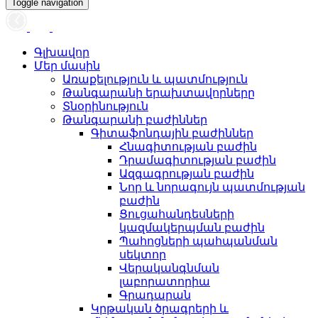
Toggle navigation
Գլխավոր
Մեր մասին
Առաքելություն և պատմություն
Թանգարանի երախտավորները
Տնօրինություն
Թանգարանի բաժիններ
Գիտաֆոնդային բաժիններ
Հնագիտության բաժին
Դրամագիտության բաժին
Ազգագրության բաժին
Նոր և նորագույն պատմության
բաժին
Ցուցահանդեսների
կազմակերպման բաժին
Պահոցների պահպանման
սեկտոր
Վերականգնման
լաբորատորիա
Գրադարան
Կրթական ծրագրերի և