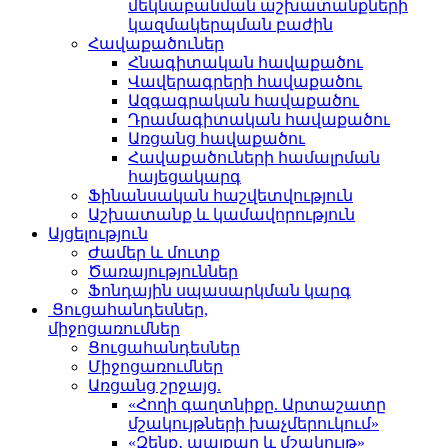
մեկնաբանման աշխատանքների
կազմակերպման բաժին
Հավաքածուներ
Հնագիտական հավաքածու
Վավերագրերի հավաքածու
Ազգագրական հավաքածու
Դրամագիտական հավաքածու
Առցանց հավաքածու
Հավաքածուների համալրման
հայեցակարգ
Ֆինանսական հաշվետվություն
Աշխատանք և կամավորություն
Այցելություն
Ժամեր և մուտք
Ծառայություններ
Ֆոնդային սպասարկման կարգ
Ցուցահանդեսներ,
միջոցառումներ
Ցուցահանդեսներ
Միջոցառումներ
Առցանց շրջայց.
«Հողի գաղտնիքը. Արտաշատը
մշակույթների խաչմերուկում»
«Զենք․ պայքար և մշակույթ»