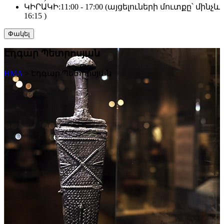
ԿԻՐԱԿԻ:
11:00 - 17:00 (այցելուների մուտքը՝ մինչև
16:15 )
Փակել
Էդգար Պետրոսյան
HMA
>
Էդգար Պետրոսյան