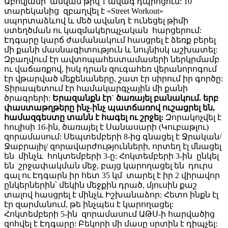
Աբովյանի անվան թիվ 1 ավագ դպրոցում: 10
տարեկանից զբաղվել է «Street Workout»
սպորտաձևով և մեծ ավանդ է ունեցել թիմի
ստեղծման ու կազմակերպչական հարցերում:
Էդգարը կարճ ժամանակում հասցրել է ձեռք բերել
մի քանի մասնագիտություն և նույնիսկ աշխատել:
Զբաղվում էր ավտոպահեստամասերի ներկրմամբ
ու վաճառքով, իսկ դրան զուգահեռ վերանորոգում
էր վթարված մեքենաները, շատ էր սիրում իր գործը:
Տիրապետում էր համակարգչային մի քանի
ծրագրերի:
Երազանքն էր` ծառայել բանակում. երբ
փաստաթղթերը ինչ-ինչ պատճառով ուշացրել են,
համազգեստը տանն է հագել ու շրջել:
Զորակոչվել է
հուլիսի 16-ին, ծառայել է Սանասարի (Կուբաթլու)
զորամասում: Սեպտեմբերի 8-ից գնացել է Ջրական/
Ջաբրայիլ/ զորավարժությունների, որտեղ էլ մնացել
են մինչև հոկտեմբերի 3-ը: Հոկտեմբերի 3-ին ընկել
են շրջափակման մեջ, բայց կարողացել են դուրս
գալ ու Էդգարն իր հետ 35 կմ տարել է իր 2 վիրավոր
ընկերներին՝ մեկին մեջքին դրած, մյուսին քաշ
տալով հասցրել է մինչև Իշխանաձոր: Հետո ինքն էլ
էր զարմանում, թե ինչպես է կարողացել:
Հոկտեմբերի 5-ին զորամասում ԱԹՍ-ի հարվածից
զոհվել է Էդգարը: Բեկորի մի մասը սրտին է դիպչել: