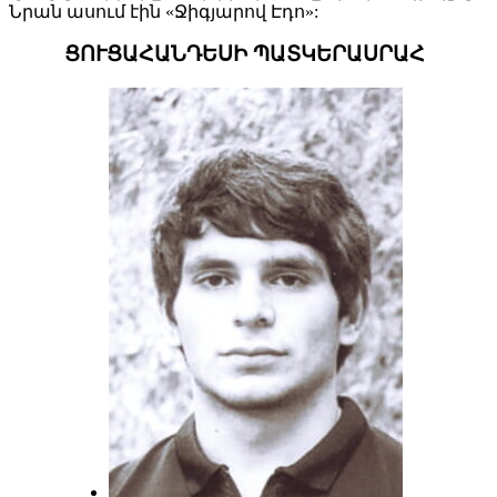
Նրան ասում էին «Ջիգյարով Էդո»:
ՑՈՒՑԱՀԱՆԴԵՍԻ ՊԱՏԿԵՐԱՍՐԱՀ