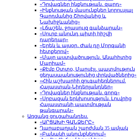
«Դրվագներ ինքնության․ զարդ»
«Ինքնության մասունքներ կորուսյալ
Գարդմանից Շիրվանից և
Նախիջևանից»
«Լճաշեն․ ջրասույզ գանձարան»
«Սուրբ անունդ պիտի հիշվի
դարեդար»
«Երեկ և այսօր․ Ժակ դը Մորգանի
հետքերով»
«Մայր աստվածություն․ Անահիտից
Մարիամ»
«Քէմբ Օտտօ, Մարսէյլ․ պատմություն
ցեղասպանությունից փրկվածներից»
«Հին աշխարհի զուգահեռներում.
Հայաստան-Նիդերլանդներ»
«Դրվագներ ինքնության. գորգ»
«Սրբազան երկխոսություն. Լուվրից
Հայաստանի պատմության
թանգարան»
Առցանց ցուցահանդես.
«ԱՐՑԱԽԻ ԳԱՆՁԵՐԸ»
Ղարաբաղյան շարժման 35 ամյակ
«Բանակի ակունքներում»