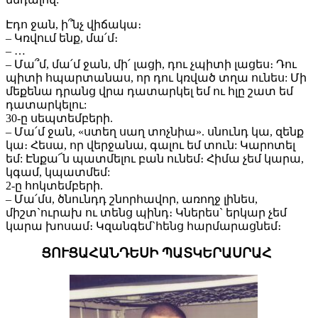
Էդո ջան, ի՞նչ վիճակա։
– Կռվում ենք, մա՛մ։
– …
– Մա՞մ, մա՛մ ջան, մի՛ լացի, դու չպիտի լացես։ Դու
պիտի հպարտանաս, որ դու կռված տղա ունես: Մի
մեքենա դրանց վրա դատարկել եմ ու հլը շատ եմ
դատարկելու:
30-ը սեպտեմբերի.
– Մա՛մ ջան, «ստեղ սաղ տոչնիա». սնունդ կա, զենք
կա։ Հեսա, որ վերջանա, գալու եմ տուն: Կարոտել
եմ: Էնքա՜ն պատմելու բան ունեմ։ Հիմա չեմ կարա,
կգամ, կպատմեմ:
2-ը հոկտեմբերի.
– Մա՛մս, ծնունդդ շնորհավոր, առողջ լինես,
միշտ`ուրախ ու տենց պինդ։ Կներես` երկար չեմ
կարա խոսամ։ Կզանգեմ`հենց հարմարացնեմ։
ՑՈՒՑԱՀԱՆԴԵՍԻ ՊԱՏԿԵՐԱՍՐԱՀ