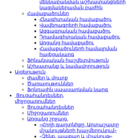
մեկնաբանման աշխատանքների
կազմակերպման բաժին
Հավաքածուներ
Հնագիտական հավաքածու
Վավերագրերի հավաքածու
Ազգագրական հավաքածու
Դրամագիտական հավաքածու
Առցանց հավաքածու
Հավաքածուների համալրման
հայեցակարգ
Ֆինանսական հաշվետվություն
Աշխատանք և կամավորություն
Այցելություն
Ժամեր և մուտք
Ծառայություններ
Ֆոնդային սպասարկման կարգ
Ցուցահանդեսներ,
միջոցառումներ
Ցուցահանդեսներ
Միջոցառումներ
Առցանց շրջայց.
«Հողի գաղտնիքը. Արտաշատը
մշակույթների խաչմերուկում»
«Զենք․ պայքար և մշակույթ»