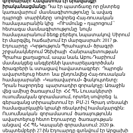
գործարար: Հավատում էր երազանքի
իրականացմանը:
Դա էր պատճառը որ ընտրեց
կառավարում մասնագիտությունը և ավագ
դպրոցի տարիները սովորեց Հայ-ռուսական
համալսարանին կից «ՈՒսմունք » դպրոցում ՝
հետագա մասնագիտությունը նույն
համալսարանում ձեռք բերելու նպատակով: Սիրում
էր մարզվել, հաճախում էր մարզասրահ: 2017 թ.
Էդուարդը «Կրթություն Պրահայում» ծրագրի
շրջանակներում Չեխիայի Հանրապետության
Պրահա քաղաքում, ապա նաև Աբու-Դաբիում
մասնակցեց անգլերենի կատարելագործման
ծրագրերի և ստացավ հավաստագրեր: Դպրոցն
ավարտելուց հետո նա ընդունվեց Հայ-ռուսական
համալսարանի «Կառավարում» ֆակուլտետը:
Դրան հաջորդեց պարտադիր զորակոչը: Առաջին
վեց ամիսը ծառայում էր ՀՀ ՊՆ Լուսակերտի
ուսումնական զորամասում, որտեղ սովորեց և
գերազանց տիրապետում էր ԲՄ-21 Գրադ տեսակի
համազարկային կրակի ռեակտիվ համակարգին:
Ուսումնական զորամասում ծառայությունն
ավարտելուց հետո Էդուարդը ծառայության
անցավ ՀՀ ՊՆ Կապանի զորամասում: 2020 թ.
սեպտեմբերի 27-ին Էդուարդը գտնվում էր Արցախի