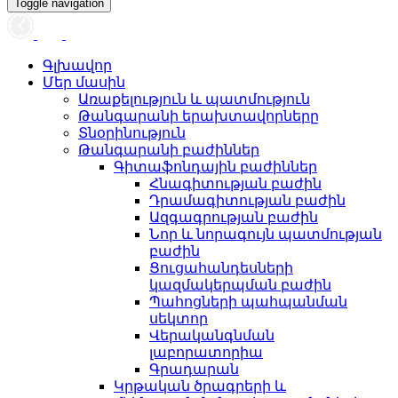
Toggle navigation
Գլխավոր
Մեր մասին
Առաքելություն և պատմություն
Թանգարանի երախտավորները
Տնօրինություն
Թանգարանի բաժիններ
Գիտաֆոնդային բաժիններ
Հնագիտության բաժին
Դրամագիտության բաժին
Ազգագրության բաժին
Նոր և նորագույն պատմության
բաժին
Ցուցահանդեսների
կազմակերպման բաժին
Պահոցների պահպանման
սեկտոր
Վերականգնման
լաբորատորիա
Գրադարան
Կրթական ծրագրերի և