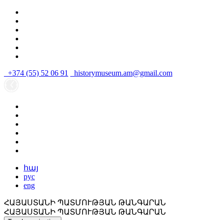
+374 (55) 52 06 91
historymuseum.am@gmail.com
հայ
рус
eng
ՀԱՅԱՍՏԱՆԻ ՊԱՏՄՈՒԹՅԱՆ ԹԱՆԳԱՐԱՆ
ՀԱՅԱՍՏԱՆԻ ՊԱՏՄՈՒԹՅԱՆ ԹԱՆԳԱՐԱՆ