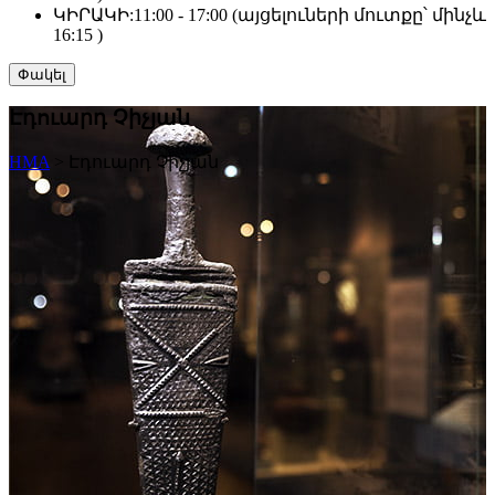
ԿԻՐԱԿԻ:
11:00 - 17:00 (այցելուների մուտքը՝ մինչև
16:15 )
Փակել
Էդուարդ Չիչյան
HMA
>
Էդուարդ Չիչյան