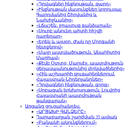
«Դրվագներ ինքնության․ զարդ»
«Ինքնության մասունքներ կորուսյալ
Գարդմանից Շիրվանից և
Նախիջևանից»
«Լճաշեն․ ջրասույզ գանձարան»
«Սուրբ անունդ պիտի հիշվի
դարեդար»
«Երեկ և այսօր․ Ժակ դը Մորգանի
հետքերով»
«Մայր աստվածություն․ Անահիտից
Մարիամ»
«Քէմբ Օտտօ, Մարսէյլ․ պատմություն
ցեղասպանությունից փրկվածներից»
«Հին աշխարհի զուգահեռներում.
Հայաստան-Նիդերլանդներ»
«Դրվագներ ինքնության. գորգ»
«Սրբազան երկխոսություն. Լուվրից
Հայաստանի պատմության
թանգարան»
Առցանց ցուցահանդես.
«ԱՐՑԱԽԻ ԳԱՆՁԵՐԸ»
Ղարաբաղյան շարժման 35 ամյակ
«Բանակի ակունքներում»