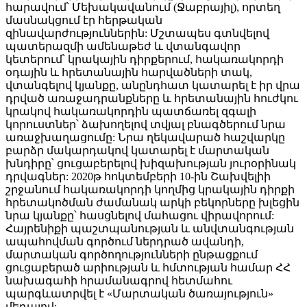
հարավում՝ Մեխակավանում (Ջաբրայիլ), որտեղ
մասնակցում էր հերթական
զինավարժություններին: Մշտապես գտնվելով
պատերազմի ամենաթեժ և վտանգավոր
կետերում՝ կրակային դիրքերում, հակառակորդի
օդային և հրետանային հարվածների տակ,
վտանգելով կյանքը, անընդհատ կատարել է իր վրա
դրված առաջադրանքները և հրետանային հուժկու
կրակով հակառակորդին պատճառել զգալի
կորուստներ՝ ձախողելով տվյալ բնագծերում նրա
առաջխաղացումը: Նրա ղեկավարած հաշվարկը
բարձր մակարդակով կատարել է մարտական
խնդիրը՝ ցուցաբերելով խիզախության յուրօրինակ
դրվագներ: 2020թ հոկտեմբերի 10-ին Շախվելիի
շրջանում հակառակորդի կողմից կրակային դիրքի
հրետակոծման ժամանակ արկի բեկորները խլեցին
նրա կյանքը՝ հասցնելով մահացու վիրավորում:
Հայրենիքի պաշտպանության և անվտանգության
ապահովման գործում ներդրած ավանդի,
մարտական գործողությունների ընթացքում
ցուցաբերած արիության և հմտության համար ՀՀ
նախագահի հրամանագրով հետմահու
պարգևատրվել է «Մարտական ծառայություն»
մեդալով: