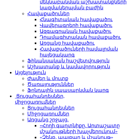
մեկնաբանման աշխատանքների
կազմակերպման բաժին
Հավաքածուներ
Հնագիտական հավաքածու
Վավերագրերի հավաքածու
Ազգագրական հավաքածու
Դրամագիտական հավաքածու
Առցանց հավաքածու
Հավաքածուների համալրման
հայեցակարգ
Ֆինանսական հաշվետվություն
Աշխատանք և կամավորություն
Այցելություն
Ժամեր և մուտք
Ծառայություններ
Ֆոնդային սպասարկման կարգ
Ցուցահանդեսներ,
միջոցառումներ
Ցուցահանդեսներ
Միջոցառումներ
Առցանց շրջայց.
«Հողի գաղտնիքը. Արտաշատը
մշակույթների խաչմերուկում»
«Զենք․ պայքար և մշակույթ»