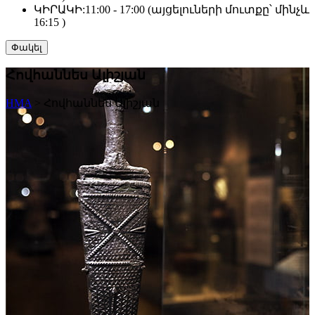
ԿԻՐԱԿԻ:
11:00 - 17:00 (այցելուների մուտքը՝ մինչև
16:15 )
Փակել
Հովհաննես Ալիշյան
HMA
>
Հովհաննես Ալիշյան