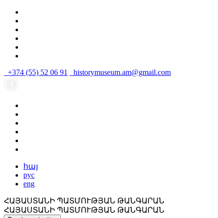
+374 (55) 52 06 91
historymuseum.am@gmail.com
հայ
рус
eng
ՀԱՅԱՍՏԱՆԻ ՊԱՏՄՈՒԹՅԱՆ ԹԱՆԳԱՐԱՆ
ՀԱՅԱՍՏԱՆԻ ՊԱՏՄՈՒԹՅԱՆ ԹԱՆԳԱՐԱՆ