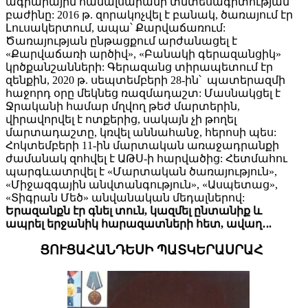
ագրարային համալսարանի տնտեսագիտության
բաժինը: 2016 թ. զորակոչվել է բանակ, ծառայում էր
Լուսակերտում, ապա՝ Քարվաճառում:
Ծառայության ընթացքում արժանացել է
«Քարվաճառի արծիվ», «Բանակի գերազանցիկ»
կրծքանշանների: Գերազանց տիրապետում էր
զենքին, 2020 թ. սեպտեմբերի 28-ին՝ պատերազմի
հաջորդ օրը մեկնեց ռազմադաշտ: Մասնակցել է
Ջրականի համար մղվող թեժ մարտերին,
վիրավորվել է ոտքերից, սակայն չի թողել
մարտադաշտը, կռվել աննահանջ, հերոսի պես:
Հոկտեմբերի 11-ին մարտական առաջադրանքի
ժամանակ զոհվել է ԱԹՍ-ի հարվածից: Հետմահու
պարգևատրվել է «Մարտական ծառայություն»,
«Միջազգային անվտանգություն», «Ասպետաց»,
«Տիգրան Մեծ» անվանական մեդալներով:
Երազանքն էր գնել տուն, կազմել ընտանիք և
ապրել երջանիկ հարազատների հետ, ավաղ
․․
.
ՑՈՒՑԱՀԱՆԴԵՍԻ ՊԱՏԿԵՐԱՍՐԱՀ