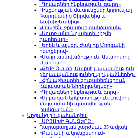
«Դրվագներ ինքնության․ զարդ»
«Ինքնության մասունքներ կորուսյալ
Գարդմանից Շիրվանից և
Նախիջևանից»
«Լճաշեն․ ջրասույզ գանձարան»
«Սուրբ անունդ պիտի հիշվի
դարեդար»
«Երեկ և այսօր․ Ժակ դը Մորգանի
հետքերով»
«Մայր աստվածություն․ Անահիտից
Մարիամ»
«Քէմբ Օտտօ, Մարսէյլ․ պատմություն
ցեղասպանությունից փրկվածներից»
«Հին աշխարհի զուգահեռներում.
Հայաստան-Նիդերլանդներ»
«Դրվագներ ինքնության. գորգ»
«Սրբազան երկխոսություն. Լուվրից
Հայաստանի պատմության
թանգարան»
Առցանց ցուցահանդես.
«ԱՐՑԱԽԻ ԳԱՆՁԵՐԸ»
Ղարաբաղյան շարժման 35 ամյակ
«Բանակի ակունքներում»