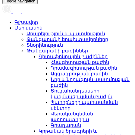
Toggle navigation
Գլխավոր
Մեր մասին
Առաքելություն և պատմություն
Թանգարանի երախտավորները
Տնօրինություն
Թանգարանի բաժիններ
Գիտաֆոնդային բաժիններ
Հնագիտության բաժին
Դրամագիտության բաժին
Ազգագրության բաժին
Նոր և նորագույն պատմության
բաժին
Ցուցահանդեսների
կազմակերպման բաժին
Պահոցների պահպանման
սեկտոր
Վերականգնման
լաբորատորիա
Գրադարան
Կրթական ծրագրերի և