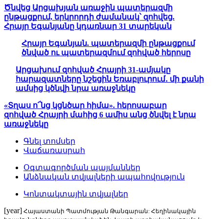
Ծնվեց Արցախյան առաջին պատերազմի
ընթացքում, երկրորդի ժամանակ՝ զոհվեց.
Հրայր Եգանյանը կդառնար 31 տարեկան
Հրայր Եգանյան. պատերազմի ընթացքում
ծնված ու պատերազմում զոհված հերոսը
Արցախում զոհված Հրայրի 31-ամյակը
հարազատները նշեցին Եռաբլուրում․ մի քանի
ամսից կծնվի նրա առաջնեկը
«Տղաս ո՜նց կցնծար հիմա». հերոսաբար
զոհված Հրայրի մահից 6 ամիս անց ծնվել է նրա
առաջնեկը
Գնել տոմսեր
Վաճառասրահ
Օգտագործման պայմաններ
Անձնական տվյալների ապահովություն
Կոնտակտային տվյալներ
[year]
Հայաստանի Պատմության Թանգարան: Հեղինակային