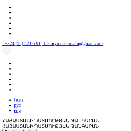
+374 (55) 52 06 91
historymuseum.am@gmail.com
հայ
рус
eng
ՀԱՅԱՍՏԱՆԻ ՊԱՏՄՈՒԹՅԱՆ ԹԱՆԳԱՐԱՆ
ՀԱՅԱՍՏԱՆԻ ՊԱՏՄՈՒԹՅԱՆ ԹԱՆԳԱՐԱՆ