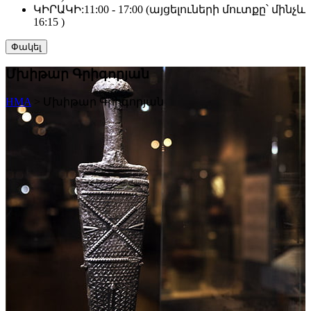
ԿԻՐԱԿԻ:
11:00 - 17:00 (այցելուների մուտքը՝ մինչև
16:15 )
Փակել
Մխիթար Գրիգորյան
HMA
>
Մխիթար Գրիգորյան