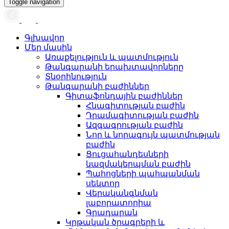
Toggle navigation
Գլխավոր
Մեր մասին
Առաքելություն և պատմություն
Թանգարանի երախտավորները
Տնօրինություն
Թանգարանի բաժիններ
Գիտաֆոնդային բաժիններ
Հնագիտության բաժին
Դրամագիտության բաժին
Ազգագրության բաժին
Նոր և նորագույն պատմության
բաժին
Ցուցահանդեսների
կազմակերպման բաժին
Պահոցների պահպանման
սեկտոր
Վերականգնման
լաբորատորիա
Գրադարան
Կրթական ծրագրերի և