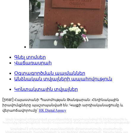
Գնել տոմսեր
Վաճառասրահ
Օգտագործման պայմաններ
Անձնական տվյալների ապահովություն
Կոնտակտային տվյալներ
[year]
Հայաստանի Պատմության Թանգարան: Հեղինակային
իրավունքները պաշտպանված են: Կայքի արդիականացումը և
վերաոճավորումը՝
HK Digital Agency
Սույն կայքում տեղադրված լուսանկարները պաշտպանվում են հեղինակային և
հարակից իրավունքների մասին Հայաստանի Հանրապետության օրենսդրությամբ:
Արգելվում է տեղադրված լուսանկարների վերարտադրումը, տարածումը,
նկարազարդումը, հարմարեցումը և այլ ձևերով վերափոխումը, ինչպես նաև այլ