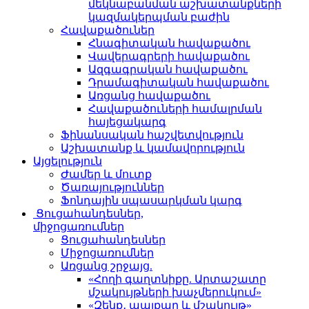
մեկնաբանման աշխատանքների
կազմակերպման բաժին
Հավաքածուներ
Հնագիտական հավաքածու
Վավերագրերի հավաքածու
Ազգագրական հավաքածու
Դրամագիտական հավաքածու
Առցանց հավաքածու
Հավաքածուների համալրման
հայեցակարգ
Ֆինանսական հաշվետվություն
Աշխատանք և կամավորություն
Այցելություն
Ժամեր և մուտք
Ծառայություններ
Ֆոնդային սպասարկման կարգ
Ցուցահանդեսներ,
միջոցառումներ
Ցուցահանդեսներ
Միջոցառումներ
Առցանց շրջայց.
«Հողի գաղտնիքը. Արտաշատը
մշակույթների խաչմերուկում»
«Զենք․ պայքար և մշակույթ»