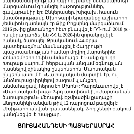
մարմնամարզության դպրոց, խառը մենամարտեր
մարզաձևում գրանցել հաջողություններ,
գավաթակիր էր: Ընկերասեր, խիզախ, հասուն
մտածողությամբ Մխիթարի երազանքը աշխարհի
չեմպիոն դառնալն էր Քիք Բոքսինգ մարզաձևում:
2016 թ․-ից ընտանիքի հետ բնակվել է ՌԴ-ում: 2018 թ․-
ին վերադարձել են ՀՀ և 2020-ին զորակոչվել է
բանակ, ծառայել Ջրականում: 44-օրյա
պատերազմում մասնակցել է Հադրութի
պաշտպանության համար մղվող մարտերին:
Հոկտեմբերի 11-ին անմահացել է Վանք գյուղի
Խուրաթ սարում` հերթական անգամ օգնության
հասնելով զինակից ընկերներին: Մարտական
ընկերն ասում է. «Նա իսկական մարտիկ էր, ով
անձնուրաց փրկելով բազում կյանքեր,
անմահացավ. հերոս էր Մխոն»: Պարգևատրվել է
«Մարտական խաչ» 2-րդ աստիճանի, «Մարտական
ծառայություն» մեդալով: Էջմիածին քաղաքի
Անդրանիկի անվան թիվ 12 դպրոցում բացվել է
Մխիթարի անվան դասասենյակ, 2-րդ շենքի բակում
կանգնեցվել է խաչքար:
ՑՈՒՑԱՀԱՆԴԵՍԻ ՊԱՏԿԵՐԱՍՐԱՀ