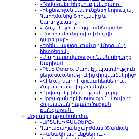
«Դրվագներ ինքնության․ զարդ»
«Ինքնության մասունքներ կորուսյալ
Գարդմանից Շիրվանից և
Նախիջևանից»
«Լճաշեն․ ջրասույզ գանձարան»
«Սուրբ անունդ պիտի հիշվի
դարեդար»
«Երեկ և այսօր․ Ժակ դը Մորգանի
հետքերով»
«Մայր աստվածություն․ Անահիտից
Մարիամ»
«Քէմբ Օտտօ, Մարսէյլ․ պատմություն
ցեղասպանությունից փրկվածներից»
«Հին աշխարհի զուգահեռներում.
Հայաստան-Նիդերլանդներ»
«Դրվագներ ինքնության. գորգ»
«Սրբազան երկխոսություն. Լուվրից
Հայաստանի պատմության
թանգարան»
Առցանց ցուցահանդես.
«ԱՐՑԱԽԻ ԳԱՆՁԵՐԸ»
Ղարաբաղյան շարժման 35 ամյակ
«Բանակի ակունքներում»