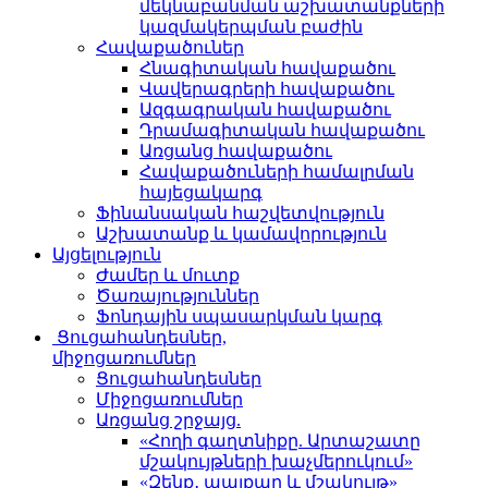
մեկնաբանման աշխատանքների
կազմակերպման բաժին
Հավաքածուներ
Հնագիտական հավաքածու
Վավերագրերի հավաքածու
Ազգագրական հավաքածու
Դրամագիտական հավաքածու
Առցանց հավաքածու
Հավաքածուների համալրման
հայեցակարգ
Ֆինանսական հաշվետվություն
Աշխատանք և կամավորություն
Այցելություն
Ժամեր և մուտք
Ծառայություններ
Ֆոնդային սպասարկման կարգ
Ցուցահանդեսներ,
միջոցառումներ
Ցուցահանդեսներ
Միջոցառումներ
Առցանց շրջայց.
«Հողի գաղտնիքը. Արտաշատը
մշակույթների խաչմերուկում»
«Զենք․ պայքար և մշակույթ»