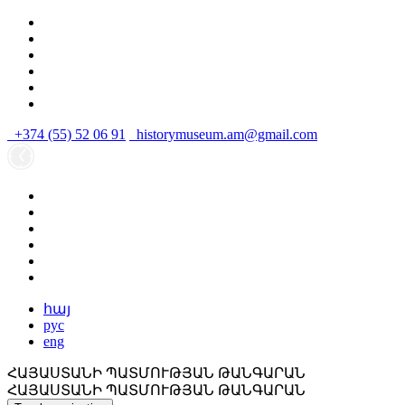
+374 (55) 52 06 91
historymuseum.am@gmail.com
հայ
рус
eng
ՀԱՅԱՍՏԱՆԻ ՊԱՏՄՈՒԹՅԱՆ ԹԱՆԳԱՐԱՆ
ՀԱՅԱՍՏԱՆԻ ՊԱՏՄՈՒԹՅԱՆ ԹԱՆԳԱՐԱՆ