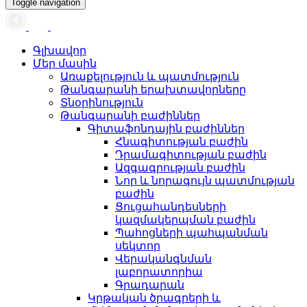
Toggle navigation
Գլխավոր
Մեր մասին
Առաքելություն և պատմություն
Թանգարանի երախտավորները
Տնօրինություն
Թանգարանի բաժիններ
Գիտաֆոնդային բաժիններ
Հնագիտության բաժին
Դրամագիտության բաժին
Ազգագրության բաժին
Նոր և նորագույն պատմության
բաժին
Ցուցահանդեսների
կազմակերպման բաժին
Պահոցների պահպանման
սեկտոր
Վերականգնման
լաբորատորիա
Գրադարան
Կրթական ծրագրերի և