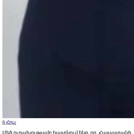
8
Հուլ
Մեծ ուրախությամբ հայտնում ենք, որ Հայաստանի