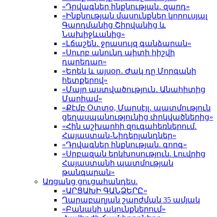
«Դրվագներ ինքնության․ զարդ»
«Ինքնության մասունքներ կորուսյալ
Գարդմանից Շիրվանից և
Նախիջևանից»
«Լճաշեն․ ջրասույզ գանձարան»
«Սուրբ անունդ պիտի հիշվի
դարեդար»
«Երեկ և այսօր․ Ժակ դը Մորգանի
հետքերով»
«Մայր աստվածություն․ Անահիտից
Մարիամ»
«Քէմբ Օտտօ, Մարսէյլ․ պատմություն
ցեղասպանությունից փրկվածներից»
«Հին աշխարհի զուգահեռներում.
Հայաստան-Նիդերլանդներ»
«Դրվագներ ինքնության. գորգ»
«Սրբազան երկխոսություն. Լուվրից
Հայաստանի պատմության
թանգարան»
Առցանց ցուցահանդես.
«ԱՐՑԱԽԻ ԳԱՆՁԵՐԸ»
Ղարաբաղյան շարժման 35 ամյակ
«Բանակի ակունքներում»