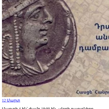
12
Մարտ
Մարտի 4-ին՝ ժամը 18:00-ին, «Հողի գաղտնիքը.