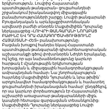
երկխոսություն․ Լուվրից Հայաստանի
պատմության թանգարան» ցուցահանդեսի
շրջանակում իրականացվող միջազգային
բանախոսությունների շարքը։ Լուվրի թանգարանի
Բյուզանդական և արևելաքրիստոնեական
արվեստի բաժնի տնօրեն Մաքսիմիլիեն Դյուրանը
ներկայացրեց «ԼՈՒՎՐԻ ԹԱՆԳԱՐԱՆԻ ՆՈՐԱԲԱՑ
ԲԱԺԻՆԸ ԵՎ ԴՐԱ ՀԱՄԱԳՈՐԾԱԿՑՈՒԹՅՈՒՆԸ
ՀԱՅԱՍՏԱՆԻ ՀԵՏ» բանախոսությունը։
Բացման խոսքով հանդես եկավ Հայաստանի
պատմության թանգարանի գիտահետազոտական
աշխատանքի գծով փոխտնօրեն Նժդեհ Երանյանը,
ով նշեց, որ այս նախաձեռնությունը կարևոր
հարթակ է մշակութային երկխոսության
խորացման և միջազգային համագործակցության
ամրապնդման համար։ Նա շնորհակալություն
հայտնեց Մաքսիմիլիեն Դյուրանին և նրա թիմին՝
արդյունավետ համագործակցության և համատեղ
ցուցահանդեսի իրականացման համար՝ ընդգծելով,
որ սա կարևոր փորձառություն էր Հայաստանի և
աշխարհի առաջատար թանգարանների միջև
կապերի հետագա զարգացման տեսանկյունից։
Մաքսիմիլիեն Դյուրանը ներկայացրեց Լուվրի