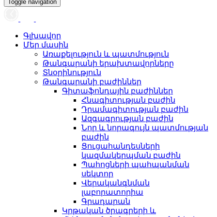
Toggle navigation
Գլխավոր
Մեր մասին
Առաքելություն և պատմություն
Թանգարանի երախտավորները
Տնօրինություն
Թանգարանի բաժիններ
Գիտաֆոնդային բաժիններ
Հնագիտության բաժին
Դրամագիտության բաժին
Ազգագրության բաժին
Նոր և նորագույն պատմության
բաժին
Ցուցահանդեսների
կազմակերպման բաժին
Պահոցների պահպանման
սեկտոր
Վերականգնման
լաբորատորիա
Գրադարան
Կրթական ծրագրերի և