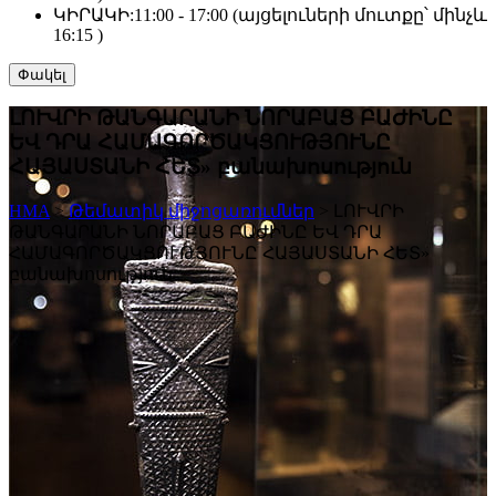
ԿԻՐԱԿԻ:
11:00 - 17:00 (այցելուների մուտքը՝ մինչև
16:15 )
Փակել
ԼՈՒՎՐԻ ԹԱՆԳԱՐԱՆԻ ՆՈՐԱԲԱՑ ԲԱԺԻՆԸ
ԵՎ ԴՐԱ ՀԱՄԱԳՈՐԾԱԿՑՈՒԹՅՈՒՆԸ
ՀԱՅԱՍՏԱՆԻ ՀԵՏ» բանախոսություն
HMA
>
Թեմատիկ միջոցառումներ
>
ԼՈՒՎՐԻ
ԹԱՆԳԱՐԱՆԻ ՆՈՐԱԲԱՑ ԲԱԺԻՆԸ ԵՎ ԴՐԱ
ՀԱՄԱԳՈՐԾԱԿՑՈՒԹՅՈՒՆԸ ՀԱՅԱՍՏԱՆԻ ՀԵՏ»
բանախոսություն