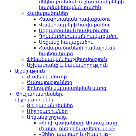
մեկնաբանման աշխատանքների
կազմակերպման բաժին
Հավաքածուներ
Հնագիտական հավաքածու
Վավերագրերի հավաքածու
Ազգագրական հավաքածու
Դրամագիտական հավաքածու
Առցանց հավաքածու
Հավաքածուների համալրման
հայեցակարգ
Ֆինանսական հաշվետվություն
Աշխատանք և կամավորություն
Այցելություն
Ժամեր և մուտք
Ծառայություններ
Ֆոնդային սպասարկման կարգ
Ցուցահանդեսներ,
միջոցառումներ
Ցուցահանդեսներ
Միջոցառումներ
Առցանց շրջայց.
«Հողի գաղտնիքը. Արտաշատը
մշակույթների խաչմերուկում»
«Զենք․ պայքար և մշակույթ»