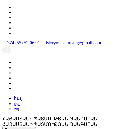
+374 (55) 52 06 91
historymuseum.am@gmail.com
հայ
рус
eng
ՀԱՅԱՍՏԱՆԻ ՊԱՏՄՈՒԹՅԱՆ ԹԱՆԳԱՐԱՆ
ՀԱՅԱՍՏԱՆԻ ՊԱՏՄՈՒԹՅԱՆ ԹԱՆԳԱՐԱՆ