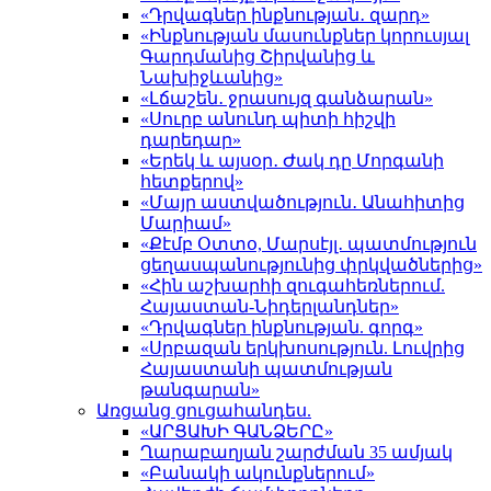
«Դրվագներ ինքնության․ զարդ»
«Ինքնության մասունքներ կորուսյալ
Գարդմանից Շիրվանից և
Նախիջևանից»
«Լճաշեն․ ջրասույզ գանձարան»
«Սուրբ անունդ պիտի հիշվի
դարեդար»
«Երեկ և այսօր․ Ժակ դը Մորգանի
հետքերով»
«Մայր աստվածություն․ Անահիտից
Մարիամ»
«Քէմբ Օտտօ, Մարսէյլ․ պատմություն
ցեղասպանությունից փրկվածներից»
«Հին աշխարհի զուգահեռներում.
Հայաստան-Նիդերլանդներ»
«Դրվագներ ինքնության. գորգ»
«Սրբազան երկխոսություն. Լուվրից
Հայաստանի պատմության
թանգարան»
Առցանց ցուցահանդես.
«ԱՐՑԱԽԻ ԳԱՆՁԵՐԸ»
Ղարաբաղյան շարժման 35 ամյակ
«Բանակի ակունքներում»