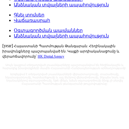
Անձնական տվյալների ապահովություն
Գնել տոմսեր
Վաճառասրահ
Օգտագործման պայմաններ
Անձնական տվյալների ապահովություն
[year]
Հայաստանի Պատմության Թանգարան: Հեղինակային
իրավունքները պաշտպանված են: Կայքի արդիականացումը և
վերաոճավորումը՝
HK Digital Agency
Սույն կայքում տեղադրված լուսանկարները պաշտպանվում են հեղինակային և
հարակից իրավունքների մասին Հայաստանի Հանրապետության օրենսդրությամբ:
Արգելվում է տեղադրված լուսանկարների վերարտադրումը, տարածումը,
նկարազարդումը, հարմարեցումը և այլ ձևերով վերափոխումը, ինչպես նաև այլ
եղանակներով օգտագործումը, եթե մինչև նման օգտագործումը ձեռք չի բերվել
Հայաստանի Պատմության թանգարանի թույլտվությունը: