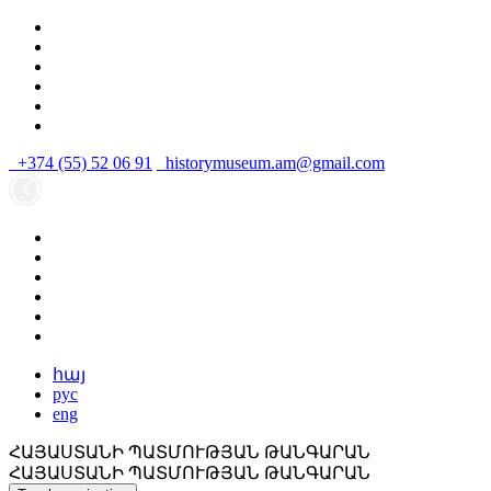
+374 (55) 52 06 91
historymuseum.am@gmail.com
հայ
рус
eng
ՀԱՅԱՍՏԱՆԻ ՊԱՏՄՈՒԹՅԱՆ ԹԱՆԳԱՐԱՆ
ՀԱՅԱՍՏԱՆԻ ՊԱՏՄՈՒԹՅԱՆ ԹԱՆԳԱՐԱՆ