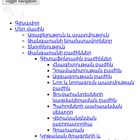
Toggle navigation
Գլխավոր
Մեր մասին
Առաքելություն և պատմություն
Թանգարանի երախտավորները
Տնօրինություն
Թանգարանի բաժիններ
Գիտաֆոնդային բաժիններ
Հնագիտության բաժին
Դրամագիտության բաժին
Ազգագրության բաժին
Նոր և նորագույն պատմության
բաժին
Ցուցահանդեսների
կազմակերպման բաժին
Պահոցների պահպանման
սեկտոր
Վերականգնման
լաբորատորիա
Գրադարան
Կրթական ծրագրերի և