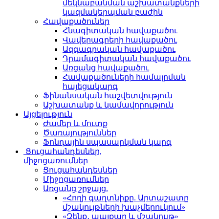
մեկնաբանման աշխատանքների
կազմակերպման բաժին
Հավաքածուներ
Հնագիտական հավաքածու
Վավերագրերի հավաքածու
Ազգագրական հավաքածու
Դրամագիտական հավաքածու
Առցանց հավաքածու
Հավաքածուների համալրման
հայեցակարգ
Ֆինանսական հաշվետվություն
Աշխատանք և կամավորություն
Այցելություն
Ժամեր և մուտք
Ծառայություններ
Ֆոնդային սպասարկման կարգ
Ցուցահանդեսներ,
միջոցառումներ
Ցուցահանդեսներ
Միջոցառումներ
Առցանց շրջայց.
«Հողի գաղտնիքը. Արտաշատը
մշակույթների խաչմերուկում»
«Զենք․ պայքար և մշակույթ»