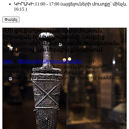
ԿԻՐԱԿԻ:
11:00 - 17:00 (այցելուների մուտքը՝ մինչև
16:15 )
Փակել
«Մի ցուցադրության պատմություն.
Սրբազան երկխոսությունը. Լուվրից
Հայաստանի պատմության թանգարան»
խորագրով պանելային քննարկում
HMA
>
Թեմատիկ միջոցառումներ
>
«Մի
ցուցադրության պատմություն. Սրբազան
երկխոսությունը. Լուվրից Հայաստանի
պատմության թանգարան» խորագրով պանելային
քննարկում