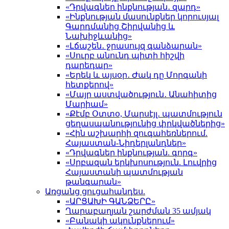
«Դրվագներ ինքնության․ զարդ»
«Ինքնության մասունքներ կորուսյալ
Գարդմանից Շիրվանից և
Նախիջևանից»
«Լճաշեն․ ջրասույզ գանձարան»
«Սուրբ անունդ պիտի հիշվի
դարեդար»
«Երեկ և այսօր․ Ժակ դը Մորգանի
հետքերով»
«Մայր աստվածություն․ Անահիտից
Մարիամ»
«Քէմբ Օտտօ, Մարսէյլ․ պատմություն
ցեղասպանությունից փրկվածներից»
«Հին աշխարհի զուգահեռներում.
Հայաստան-Նիդերլանդներ»
«Դրվագներ ինքնության. գորգ»
«Սրբազան երկխոսություն. Լուվրից
Հայաստանի պատմության
թանգարան»
Առցանց ցուցահանդես.
«ԱՐՑԱԽԻ ԳԱՆՁԵՐԸ»
Ղարաբաղյան շարժման 35 ամյակ
«Բանակի ակունքներում»