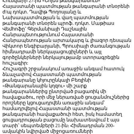
Հունվարի 27-ին «Նոյես թանգարանում»
Հայաստանի պատմության թանգարանի տնօրենի
ժ/պ դոկտ. Դավիթ Պողոսյանը և
Նախապատմության և վաղ պատմության
թանգարանի տնօրեն պրոֆ. դոկտ. Մաթիաս
Վեմհոֆը` Գերմանիայի Դաշնային
Հանրապետությունում Հայաստանի
Հանրապետության արտակարգ և լիազոր դեսպան
Վիկտոր Ենգիբարյանի, Պրուսիայի ժառանգության
հիմնադրամի ներկայացուցիչների և այլ
գործընկերների ներկայությամբ ստորագրեցին
հուշագիր:
Հուշագրի շրջանակում առաջին անգամ հատուկ
ձևաչափով Հայաստանի պատմության
թանգարանը կհյուրընկալի Բեռլինի
«Թանգարանային կղզու» մի շարք
թանգարաններից ընտրված բացառիկ մի
հավաքածու, որի մեջ ներառված ցուցանմուշներից
որոշները կցուցադրվեն առաջին անգամ՝
համադրվելով Հայաստանի պատմության
թանգարանի հավաքածուի հետ, իսկ համատեղ
ցուցադրության բացումը նախատեսվում է այս
տարի` սեպտեմբերի 21-ին։ Հիմնադրման 200-
ամյակին նվիրված միջոցառումների