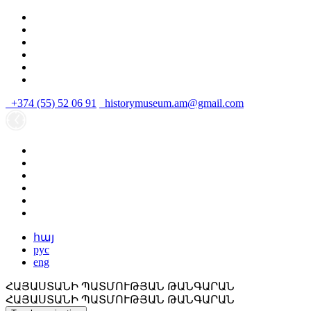
+374 (55) 52 06 91
historymuseum.am@gmail.com
հայ
рус
eng
ՀԱՅԱՍՏԱՆԻ ՊԱՏՄՈՒԹՅԱՆ ԹԱՆԳԱՐԱՆ
ՀԱՅԱՍՏԱՆԻ ՊԱՏՄՈՒԹՅԱՆ ԹԱՆԳԱՐԱՆ