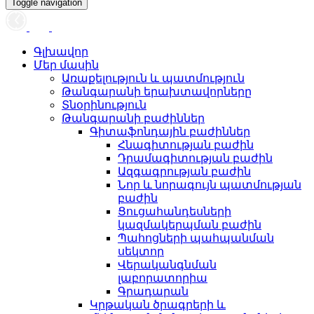
Toggle navigation
Գլխավոր
Մեր մասին
Առաքելություն և պատմություն
Թանգարանի երախտավորները
Տնօրինություն
Թանգարանի բաժիններ
Գիտաֆոնդային բաժիններ
Հնագիտության բաժին
Դրամագիտության բաժին
Ազգագրության բաժին
Նոր և նորագույն պատմության
բաժին
Ցուցահանդեսների
կազմակերպման բաժին
Պահոցների պահպանման
սեկտոր
Վերականգնման
լաբորատորիա
Գրադարան
Կրթական ծրագրերի և