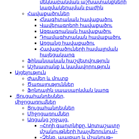
մեկնաբանման աշխատանքների
կազմակերպման բաժին
Հավաքածուներ
Հնագիտական հավաքածու
Վավերագրերի հավաքածու
Ազգագրական հավաքածու
Դրամագիտական հավաքածու
Առցանց հավաքածու
Հավաքածուների համալրման
հայեցակարգ
Ֆինանսական հաշվետվություն
Աշխատանք և կամավորություն
Այցելություն
Ժամեր և մուտք
Ծառայություններ
Ֆոնդային սպասարկման կարգ
Ցուցահանդեսներ,
միջոցառումներ
Ցուցահանդեսներ
Միջոցառումներ
Առցանց շրջայց.
«Հողի գաղտնիքը. Արտաշատը
մշակույթների խաչմերուկում»
«Զենք․ պայքար և մշակույթ»