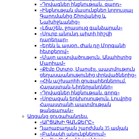
«Դրվագներ ինքնության․ զարդ»
«Ինքնության մասունքներ կորուսյալ
Գարդմանից Շիրվանից և
Նախիջևանից»
«Լճաշեն․ ջրասույզ գանձարան»
«Սուրբ անունդ պիտի հիշվի
դարեդար»
«Երեկ և այսօր․ Ժակ դը Մորգանի
հետքերով»
«Մայր աստվածություն․ Անահիտից
Մարիամ»
«Քէմբ Օտտօ, Մարսէյլ․ պատմություն
ցեղասպանությունից փրկվածներից»
«Հին աշխարհի զուգահեռներում.
Հայաստան-Նիդերլանդներ»
«Դրվագներ ինքնության. գորգ»
«Սրբազան երկխոսություն. Լուվրից
Հայաստանի պատմության
թանգարան»
Առցանց ցուցահանդես.
«ԱՐՑԱԽԻ ԳԱՆՁԵՐԸ»
Ղարաբաղյան շարժման 35 ամյակ
«Բանակի ակունքներում»