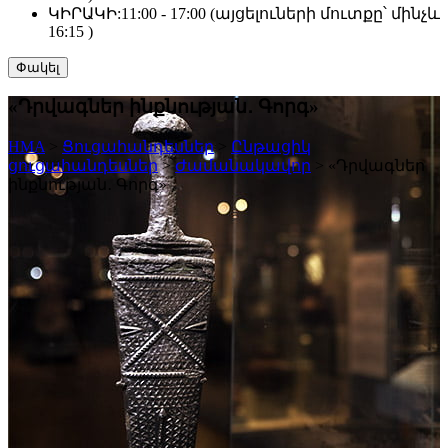
ԿԻՐԱԿԻ:
11:00 - 17:00 (այցելուների մուտքը՝ մինչև
16:15 )
Փակել
«Դրվագներ ինքնության․ Գորգ»
HMA
>
Ցուցահանդեսներ
>
Ընթացիկ
ցուցահանդեսներ
>
Ժամանակավոր
>
«Դրվագներ
ինքնության․ Գորգ»