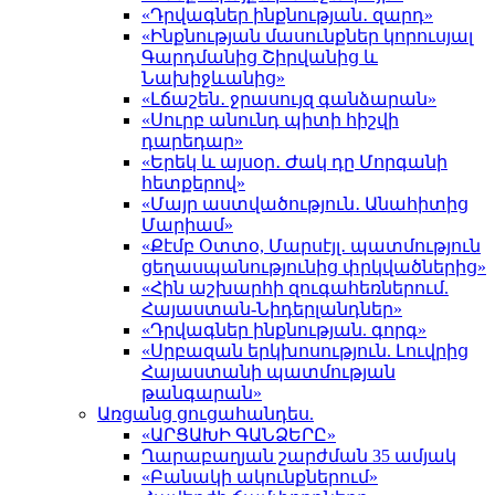
«Դրվագներ ինքնության․ զարդ»
«Ինքնության մասունքներ կորուսյալ
Գարդմանից Շիրվանից և
Նախիջևանից»
«Լճաշեն․ ջրասույզ գանձարան»
«Սուրբ անունդ պիտի հիշվի
դարեդար»
«Երեկ և այսօր․ Ժակ դը Մորգանի
հետքերով»
«Մայր աստվածություն․ Անահիտից
Մարիամ»
«Քէմբ Օտտօ, Մարսէյլ․ պատմություն
ցեղասպանությունից փրկվածներից»
«Հին աշխարհի զուգահեռներում.
Հայաստան-Նիդերլանդներ»
«Դրվագներ ինքնության. գորգ»
«Սրբազան երկխոսություն. Լուվրից
Հայաստանի պատմության
թանգարան»
Առցանց ցուցահանդես.
«ԱՐՑԱԽԻ ԳԱՆՁԵՐԸ»
Ղարաբաղյան շարժման 35 ամյակ
«Բանակի ակունքներում»