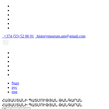
+374 (55) 52 06 91
historymuseum.am@gmail.com
հայ
рус
eng
ՀԱՅԱՍՏԱՆԻ ՊԱՏՄՈՒԹՅԱՆ ԹԱՆԳԱՐԱՆ
ՀԱՅԱՍՏԱՆԻ ՊԱՏՄՈՒԹՅԱՆ ԹԱՆԳԱՐԱՆ