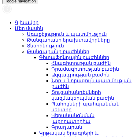
Toggle navigation
Գլխավոր
Մեր մասին
Առաքելություն և պատմություն
Թանգարանի երախտավորները
Տնօրինություն
Թանգարանի բաժիններ
Գիտաֆոնդային բաժիններ
Հնագիտության բաժին
Դրամագիտության բաժին
Ազգագրության բաժին
Նոր և նորագույն պատմության
բաժին
Ցուցահանդեսների
կազմակերպման բաժին
Պահոցների պահպանման
սեկտոր
Վերականգնման
լաբորատորիա
Գրադարան
Կրթական ծրագրերի և