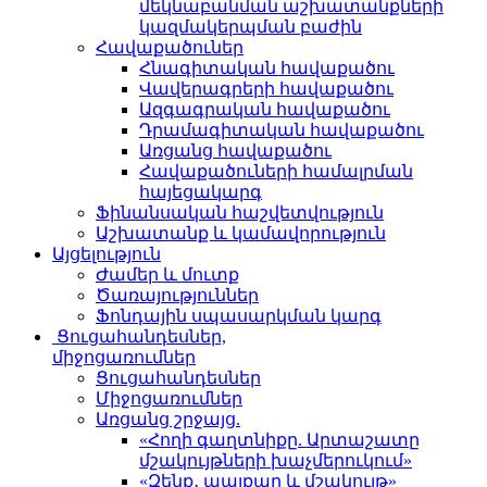
մեկնաբանման աշխատանքների
կազմակերպման բաժին
Հավաքածուներ
Հնագիտական հավաքածու
Վավերագրերի հավաքածու
Ազգագրական հավաքածու
Դրամագիտական հավաքածու
Առցանց հավաքածու
Հավաքածուների համալրման
հայեցակարգ
Ֆինանսական հաշվետվություն
Աշխատանք և կամավորություն
Այցելություն
Ժամեր և մուտք
Ծառայություններ
Ֆոնդային սպասարկման կարգ
Ցուցահանդեսներ,
միջոցառումներ
Ցուցահանդեսներ
Միջոցառումներ
Առցանց շրջայց.
«Հողի գաղտնիքը. Արտաշատը
մշակույթների խաչմերուկում»
«Զենք․ պայքար և մշակույթ»