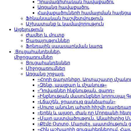
Դրամագիտական հավաքածու
Առցանց հավաքածու
Հավաքածուների համալրման հայեց
Ֆինանսական հաշվետվություն
Աշխատանք և կամավորություն
Այցելություն
Ժամեր և մուտք
Ծառայություններ
Ֆոնդային սպասարկման կարգ
Ցուցահանդեսներ,
միջոցառումներ
Ցուցահանդեսներ
Միջոցառումներ
Առցանց շրջայց.
«Հողի գաղտնիքը. Արտաշատը մշակու
«Զենք․ պայքար և մշակույթ»
«Դրվագներ ինքնության․ զարդ»
«Ինքնության մասունքներ կորուսյա
«Լճաշեն․ ջրասույզ գանձարան»
«Սուրբ անունդ պիտի հիշվի դարեդար
«Երեկ և այսօր․ Ժակ դը Մորգանի հետ
«Մայր աստվածություն․ Անահիտից 
«Քէմբ Օտտօ, Մարսէյլ․ պատմություն
«Հին աշխարհի զուգահեռներում. Հա