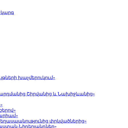
ակարգ
յթների խաչմերուկում»
լ Գարդմանից Շիրվանից և Նախիջևանից»
»
քերով»
Մարիամ»
 ցեղասպանությունից փրկվածներից»
յաստան-Նիդերլանդներ»