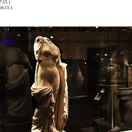
:15 )
6:15 )
Ն ԱՐԵՎԵԼՔԻ ԵՎ ԱՐԵՎՄՈՒՏՔԻ ՄԻՋԵՎ
եսներ
>
ՀԱՅԱՍՏԱՆ, 3000-ԱՄՅԱ ՔԱՂԱՔԱԿՐԹՈՒԹՅՈՒՆ