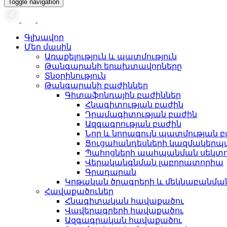
Toggle navigation
Գլխավոր
Մեր մասին
Առաքելություն և պատմություն
Թանգարանի երախտավորները
Տնօրինություն
Թանգարանի բաժիններ
Գիտաֆոնդային բաժիններ
Հնագիտության բաժին
Դրամագիտության բաժին
Ազգագրության բաժին
Նոր և նորագույն պատմության 
Ցուցահանդեսների կազմակերպ
Պահոցների պահպանման սեկտ
Վերականգնման լաբորատորիա
Գրադարան
Կրթական ծրագրերի և մեկնաբանմ
Հավաքածուներ
Հնագիտական հավաքածու
Վավերագրերի հավաքածու
Ազգագրական հավաքածու