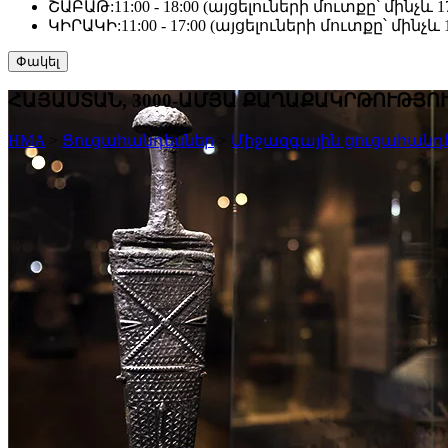
ՇԱԲԱԹ:
11:00 - 18:00 (այցելուների մուտքը՝ մինչև 17
ԿԻՐԱԿԻ:
11:00 - 17:00 (այցելուների մուտքը՝ մինչև 1
Փակել
ՀԱՅԱՍՏԱՆ, 3000-ԱՄՅԱ ՔԱՂԱՔԱԿՐԹՈՒԹՅՈՒ
HMA
>
Ցուցահանդեսներ
>
Միջազգային ցուցահանդ