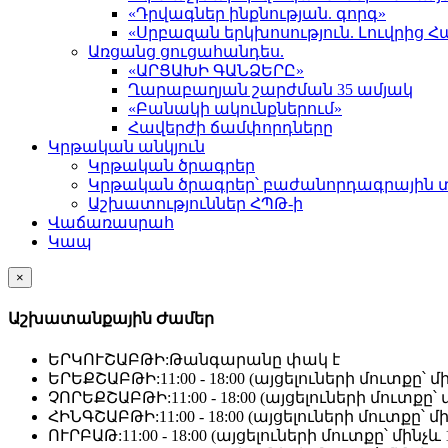
«Դրվագներ ինքնության. գորգ»
«Սրբազան երկխոսություն. Լուվրի
Առցանց ցուցահանդես.
«ԱՐՑԱԽԻ ԳԱՆՁԵՐԸ»
Ղարաբաղյան շարժման 35 ամյակ
«Բանակի ակունքներում»
Հավերժի ճամփորդները
Կրթական անկյուն
Կրթական ծրագրեր
Կրթական ծրագրեր՝ բաժանորդագրային 
Աշխատություններ ՀՊԹ-ի
Վաճառասրահ
Կապ
×
Աշխատանքային Ժամեր
ԵՐԿՈՒՇԱԲԹԻ:
Թանգարանը փակ է
ԵՐԵՔՇԱԲԹԻ:
11:00 - 18:00 (այցելուների մուտքը՝ մի
ՉՈՐԵՔՇԱԲԹԻ:
11:00 - 18:00 (այցելուների մուտքը՝ մ
ՀԻՆԳՇԱԲԹԻ:
11:00 - 18:00 (այցելուների մուտքը՝ մի
ՈՒՐԲԱԹ:
11:00 - 18:00 (այցելուների մուտքը՝ մինչև 1