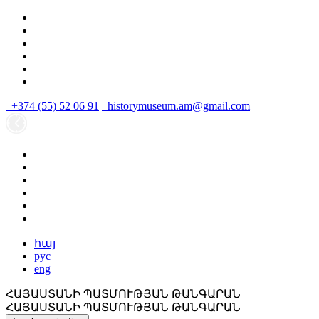
+374 (55) 52 06 91
historymuseum.am@gmail.com
հայ
рус
eng
ՀԱՅԱՍՏԱՆԻ ՊԱՏՄՈՒԹՅԱՆ ԹԱՆԳԱՐԱՆ
ՀԱՅԱՍՏԱՆԻ ՊԱՏՄՈՒԹՅԱՆ ԹԱՆԳԱՐԱՆ