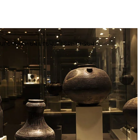
 ԱՐԵՎԵԼՔԻ ԵՎ ԱՐԵՎՄՈՒՏՔԻ ՄԻՋԵՎ