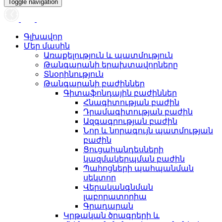
Toggle navigation
Գլխավոր
Մեր մասին
Առաքելություն և պատմություն
Թանգարանի երախտավորները
Տնօրինություն
Թանգարանի բաժիններ
Գիտաֆոնդային բաժիններ
Հնագիտության բաժին
Դրամագիտության բաժին
Ազգագրության բաժին
Նոր և նորագույն պատմության
բաժին
Ցուցահանդեսների
կազմակերպման բաժին
Պահոցների պահպանման
սեկտոր
Վերականգնման
լաբորատորիա
Գրադարան
Կրթական ծրագրերի և