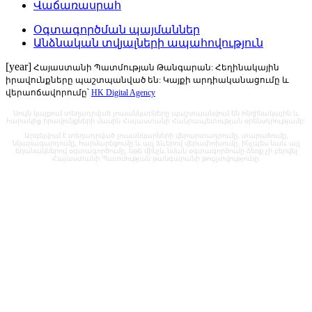
Վաճառասրահ
Օգտագործման պայմաններ
Անձնական տվյալների ապահովություն
[year]
Հայաստանի Պատմության Թանգարան: Հեղինակային
իրավունքները պաշտպանված են: Կայքի արդիականացումը և
վերաոճավորումը՝
HK Digital Agency
Սույն կայքում տեղադրված լուսանկարները պաշտպանվում են հեղինակային և
հարակից իրավունքների մասին Հայաստանի Հանրապետության օրենսդրությամբ:
Արգելվում է տեղադրված լուսանկարների վերարտադրումը, տարածումը,
նկարազարդումը, հարմարեցումը և այլ ձևերով վերափոխումը, ինչպես նաև այլ
եղանակներով օգտագործումը, եթե մինչև նման օգտագործումը ձեռք չի բերվել
Հայաստանի Պատմության թանգարանի թույլտվությունը: