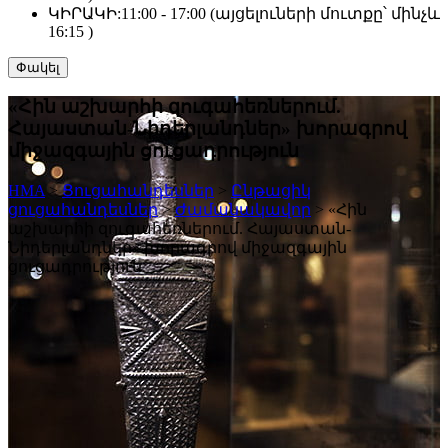
ԿԻՐԱԿԻ:
11:00 - 17:00 (այցելուների մուտքը՝ մինչև
16:15 )
Փակել
«Հին աշխարհի զուգահեռներում.
Հայաստան-Նիդերլանդներ» խորագրով
միջազգային ցուցադրություն
HMA
>
Ցուցահանդեսներ
>
Ընթացիկ
ցուցահանդեսներ
>
Ժամանակավոր
>
«Հին
աշխարհի զուգահեռներում. Հայաստան-
Նիդերլանդներ» խորագրով միջազգային
ցուցադրություն