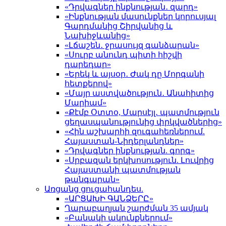
«Դրվագներ ինքնության․ զարդ»
«Ինքնության մասունքներ կորուսյալ
Գարդմանից Շիրվանից և
Նախիջևանից»
«Լճաշեն․ ջրասույզ գանձարան»
«Սուրբ անունդ պիտի հիշվի
դարեդար»
«Երեկ և այսօր․ Ժակ դը Մորգանի
հետքերով»
«Մայր աստվածություն․ Անահիտից
Մարիամ»
«Քէմբ Օտտօ, Մարսէյլ․ պատմություն
ցեղասպանությունից փրկվածներից»
«Հին աշխարհի զուգահեռներում.
Հայաստան-Նիդերլանդներ»
«Դրվագներ ինքնության. գորգ»
«Սրբազան երկխոսություն. Լուվրից
Հայաստանի պատմության
թանգարան»
Առցանց ցուցահանդես.
«ԱՐՑԱԽԻ ԳԱՆՁԵՐԸ»
Ղարաբաղյան շարժման 35 ամյակ
«Բանակի ակունքներում»