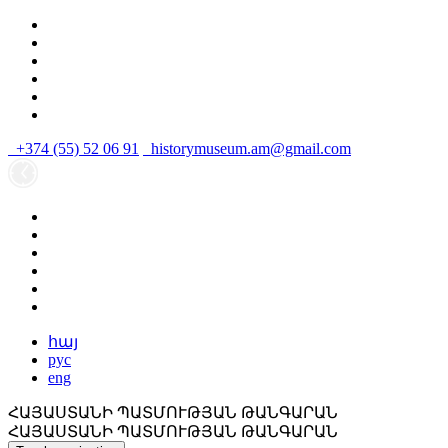
+374 (55) 52 06 91
historymuseum.am@gmail.com
հայ
рус
eng
ՀԱՅԱՍՏԱՆԻ ՊԱՏՄՈՒԹՅԱՆ ԹԱՆԳԱՐԱՆ
ՀԱՅԱՍՏԱՆԻ ՊԱՏՄՈՒԹՅԱՆ ԹԱՆԳԱՐԱՆ