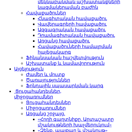
մեկնաբանման աշխատանքների
կազմակերպման բաժին
Հավաքածուներ
Հնագիտական հավաքածու
Վավերագրերի հավաքածու
Ազգագրական հավաքածու
Դրամագիտական հավաքածու
Առցանց հավաքածու
Հավաքածուների համալրման
հայեցակարգ
Ֆինանսական հաշվետվություն
Աշխատանք և կամավորություն
Այցելություն
Ժամեր և մուտք
Ծառայություններ
Ֆոնդային սպասարկման կարգ
Ցուցահանդեսներ,
միջոցառումներ
Ցուցահանդեսներ
Միջոցառումներ
Առցանց շրջայց.
«Հողի գաղտնիքը. Արտաշատը
մշակույթների խաչմերուկում»
«Զենք․ պայքար և մշակույթ»