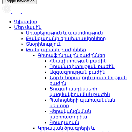
Toggle navigation
Գլխավոր
Մեր մասին
Առաքելություն և պատմություն
Թանգարանի երախտավորները
Տնօրինություն
Թանգարանի բաժիններ
Գիտաֆոնդային բաժիններ
Հնագիտության բաժին
Դրամագիտության բաժին
Ազգագրության բաժին
Նոր և նորագույն պատմության
բաժին
Ցուցահանդեսների
կազմակերպման բաժին
Պահոցների պահպանման
սեկտոր
Վերականգնման
լաբորատորիա
Գրադարան
Կրթական ծրագրերի և