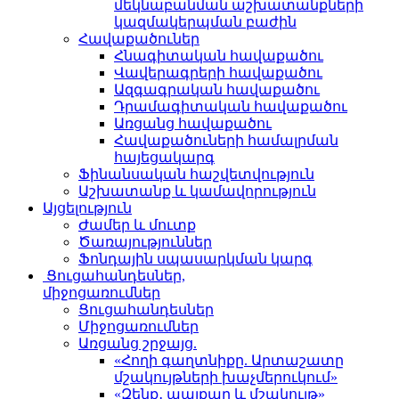
մեկնաբանման աշխատանքների
կազմակերպման բաժին
Հավաքածուներ
Հնագիտական հավաքածու
Վավերագրերի հավաքածու
Ազգագրական հավաքածու
Դրամագիտական հավաքածու
Առցանց հավաքածու
Հավաքածուների համալրման
հայեցակարգ
Ֆինանսական հաշվետվություն
Աշխատանք և կամավորություն
Այցելություն
Ժամեր և մուտք
Ծառայություններ
Ֆոնդային սպասարկման կարգ
Ցուցահանդեսներ,
միջոցառումներ
Ցուցահանդեսներ
Միջոցառումներ
Առցանց շրջայց.
«Հողի գաղտնիքը. Արտաշատը
մշակույթների խաչմերուկում»
«Զենք․ պայքար և մշակույթ»