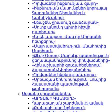
«Դրվագներ ինքնության․ զարդ»
«Ինքնության մասունքներ կորուսյալ
Գարդմանից Շիրվանից և
Նախիջևանից»
«Լճաշեն․ ջրասույզ գանձարան»
«Սուրբ անունդ պիտի հիշվի
դարեդար»
«Երեկ և այսօր․ Ժակ դը Մորգանի
հետքերով»
«Մայր աստվածություն․ Անահիտից
Մարիամ»
«Քէմբ Օտտօ, Մարսէյլ․ պատմություն
ցեղասպանությունից փրկվածներից»
«Հին աշխարհի զուգահեռներում.
Հայաստան-Նիդերլանդներ»
«Դրվագներ ինքնության. գորգ»
«Սրբազան երկխոսություն. Լուվրից
Հայաստանի պատմության
թանգարան»
Առցանց ցուցահանդես.
«ԱՐՑԱԽԻ ԳԱՆՁԵՐԸ»
Ղարաբաղյան շարժման 35 ամյակ
«Բանակի ակունքներում»