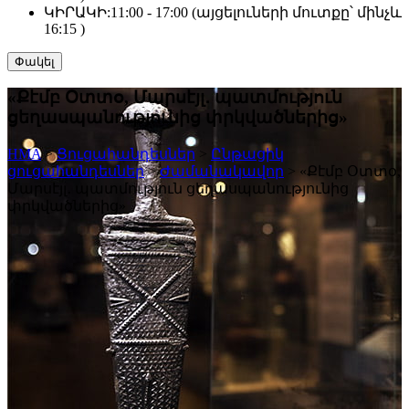
ԿԻՐԱԿԻ:
11:00 - 17:00 (այցելուների մուտքը՝ մինչև
16:15 )
Փակել
«Քէմբ Օտտօ, Մարսէյլ․ պատմություն
ցեղասպանությունից փրկվածներից»
HMA
>
Ցուցահանդեսներ
>
Ընթացիկ
ցուցահանդեսներ
>
Ժամանակավոր
>
«Քէմբ Օտտօ,
Մարսէյլ․ պատմություն ցեղասպանությունից
փրկվածներից»