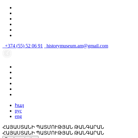
+374 (55) 52 06 91
historymuseum.am@gmail.com
հայ
рус
eng
ՀԱՅԱՍՏԱՆԻ ՊԱՏՄՈՒԹՅԱՆ ԹԱՆԳԱՐԱՆ
ՀԱՅԱՍՏԱՆԻ ՊԱՏՄՈՒԹՅԱՆ ԹԱՆԳԱՐԱՆ