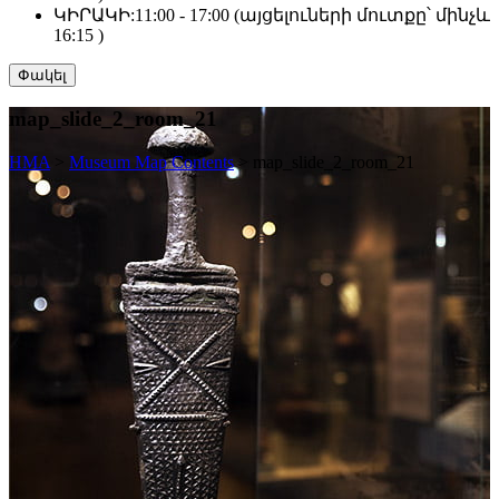
ԿԻՐԱԿԻ:
11:00 - 17:00 (այցելուների մուտքը՝ մինչև
16:15 )
Փակել
map_slide_2_room_21
HMA
>
Museum Map Contents
>
map_slide_2_room_21