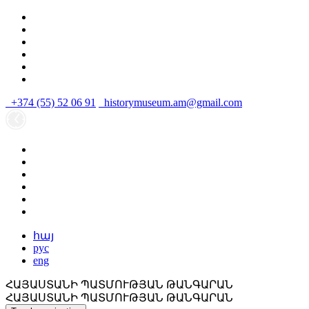
+374 (55) 52 06 91
historymuseum.am@gmail.com
հայ
рус
eng
ՀԱՅԱՍՏԱՆԻ ՊԱՏՄՈՒԹՅԱՆ ԹԱՆԳԱՐԱՆ
ՀԱՅԱՍՏԱՆԻ ՊԱՏՄՈՒԹՅԱՆ ԹԱՆԳԱՐԱՆ