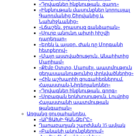
«Դրվագներ ինքնության․ զարդ»
«Ինքնության մասունքներ կորուսյալ
Գարդմանից Շիրվանից և
Նախիջևանից»
«Լճաշեն․ ջրասույզ գանձարան»
«Սուրբ անունդ պիտի հիշվի
դարեդար»
«Երեկ և այսօր․ Ժակ դը Մորգանի
հետքերով»
«Մայր աստվածություն․ Անահիտից
Մարիամ»
«Քէմբ Օտտօ, Մարսէյլ․ պատմություն
ցեղասպանությունից փրկվածներից»
«Հին աշխարհի զուգահեռներում.
Հայաստան-Նիդերլանդներ»
«Դրվագներ ինքնության. գորգ»
«Սրբազան երկխոսություն. Լուվրից
Հայաստանի պատմության
թանգարան»
Առցանց ցուցահանդես.
«ԱՐՑԱԽԻ ԳԱՆՁԵՐԸ»
Ղարաբաղյան շարժման 35 ամյակ
«Բանակի ակունքներում»