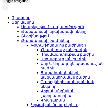
Toggle navigation
Գլխավոր
Մեր մասին
Առաքելություն և պատմություն
Թանգարանի երախտավորները
Տնօրինություն
Թանգարանի բաժիններ
Գիտաֆոնդային բաժիններ
Հնագիտության բաժին
Դրամագիտության բաժին
Ազգագրության բաժին
Նոր և նորագույն պատմության
բաժին
Ցուցահանդեսների
կազմակերպման բաժին
Պահոցների պահպանման
սեկտոր
Վերականգնման
լաբորատորիա
Գրադարան
Կրթական ծրագրերի և