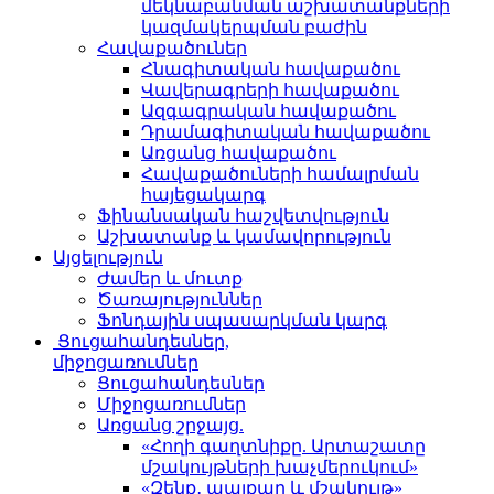
մեկնաբանման աշխատանքների
կազմակերպման բաժին
Հավաքածուներ
Հնագիտական հավաքածու
Վավերագրերի հավաքածու
Ազգագրական հավաքածու
Դրամագիտական հավաքածու
Առցանց հավաքածու
Հավաքածուների համալրման
հայեցակարգ
Ֆինանսական հաշվետվություն
Աշխատանք և կամավորություն
Այցելություն
Ժամեր և մուտք
Ծառայություններ
Ֆոնդային սպասարկման կարգ
Ցուցահանդեսներ,
միջոցառումներ
Ցուցահանդեսներ
Միջոցառումներ
Առցանց շրջայց.
«Հողի գաղտնիքը. Արտաշատը
մշակույթների խաչմերուկում»
«Զենք․ պայքար և մշակույթ»