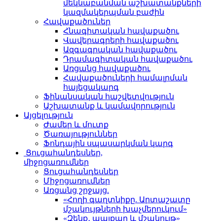
մեկնաբանման աշխատանքների
կազմակերպման բաժին
Հավաքածուներ
Հնագիտական հավաքածու
Վավերագրերի հավաքածու
Ազգագրական հավաքածու
Դրամագիտական հավաքածու
Առցանց հավաքածու
Հավաքածուների համալրման
հայեցակարգ
Ֆինանսական հաշվետվություն
Աշխատանք և կամավորություն
Այցելություն
Ժամեր և մուտք
Ծառայություններ
Ֆոնդային սպասարկման կարգ
Ցուցահանդեսներ,
միջոցառումներ
Ցուցահանդեսներ
Միջոցառումներ
Առցանց շրջայց.
«Հողի գաղտնիքը. Արտաշատը
մշակույթների խաչմերուկում»
«Զենք․ պայքար և մշակույթ»