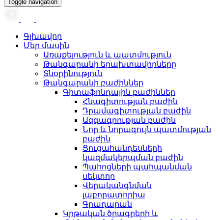
Toggle navigation
Գլխավոր
Մեր մասին
Առաքելություն և պատմություն
Թանգարանի երախտավորները
Տնօրինություն
Թանգարանի բաժիններ
Գիտաֆոնդային բաժիններ
Հնագիտության բաժին
Դրամագիտության բաժին
Ազգագրության բաժին
Նոր և նորագույն պատմության
բաժին
Ցուցահանդեսների
կազմակերպման բաժին
Պահոցների պահպանման
սեկտոր
Վերականգնման
լաբորատորիա
Գրադարան
Կրթական ծրագրերի և