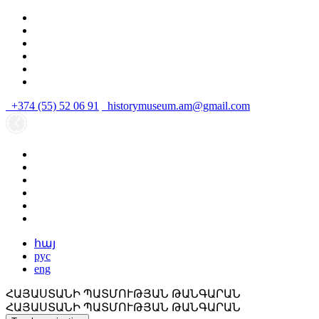
+374 (55) 52 06 91
historymuseum.am@gmail.com
հայ
рус
eng
ՀԱՅԱՍՏԱՆԻ ՊԱՏՄՈՒԹՅԱՆ ԹԱՆԳԱՐԱՆ
ՀԱՅԱՍՏԱՆԻ ՊԱՏՄՈՒԹՅԱՆ ԹԱՆԳԱՐԱՆ