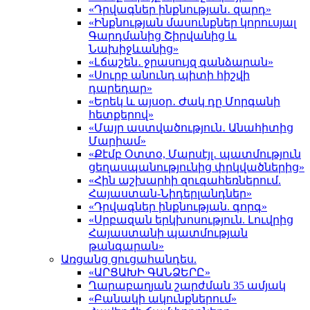
«Դրվագներ ինքնության․ զարդ»
«Ինքնության մասունքներ կորուսյալ
Գարդմանից Շիրվանից և
Նախիջևանից»
«Լճաշեն․ ջրասույզ գանձարան»
«Սուրբ անունդ պիտի հիշվի
դարեդար»
«Երեկ և այսօր․ Ժակ դը Մորգանի
հետքերով»
«Մայր աստվածություն․ Անահիտից
Մարիամ»
«Քէմբ Օտտօ, Մարսէյլ․ պատմություն
ցեղասպանությունից փրկվածներից»
«Հին աշխարհի զուգահեռներում.
Հայաստան-Նիդերլանդներ»
«Դրվագներ ինքնության. գորգ»
«Սրբազան երկխոսություն. Լուվրից
Հայաստանի պատմության
թանգարան»
Առցանց ցուցահանդես.
«ԱՐՑԱԽԻ ԳԱՆՁԵՐԸ»
Ղարաբաղյան շարժման 35 ամյակ
«Բանակի ակունքներում»