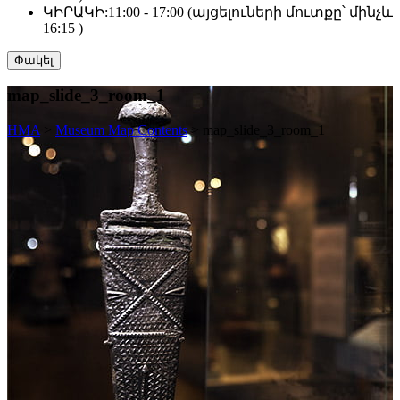
ԿԻՐԱԿԻ:
11:00 - 17:00 (այցելուների մուտքը՝ մինչև
16:15 )
Փակել
map_slide_3_room_1
HMA
>
Museum Map Contents
>
map_slide_3_room_1