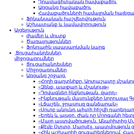
Դրամագիտական հավաքածու
Առցանց հավաքածու
Հավաքածուների համալրման հայեց
Ֆինանսական հաշվետվություն
Աշխատանք և կամավորություն
Այցելություն
Ժամեր և մուտք
Ծառայություններ
Ֆոնդային սպասարկման կարգ
Ցուցահանդեսներ,
միջոցառումներ
Ցուցահանդեսներ
Միջոցառումներ
Առցանց շրջայց.
«Հողի գաղտնիքը. Արտաշատը մշակու
«Զենք․ պայքար և մշակույթ»
«Դրվագներ ինքնության․ զարդ»
«Ինքնության մասունքներ կորուսյա
«Լճաշեն․ ջրասույզ գանձարան»
«Սուրբ անունդ պիտի հիշվի դարեդար
«Երեկ և այսօր․ Ժակ դը Մորգանի հետ
«Մայր աստվածություն․ Անահիտից 
«Քէմբ Օտտօ, Մարսէյլ․ պատմություն
«Հին աշխարհի զուգահեռներում. Հա