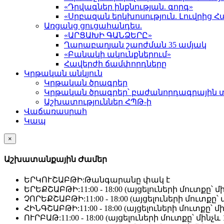
«Դրվագներ ինքնության. գորգ»
«Սրբազան երկխոսություն. Լուվրի
Առցանց ցուցահանդես.
«ԱՐՑԱԽԻ ԳԱՆՁԵՐԸ»
Ղարաբաղյան շարժման 35 ամյակ
«Բանակի ակունքներում»
Հավերժի ճամփորդները
Կրթական անկյուն
Կրթական ծրագրեր
Կրթական ծրագրեր՝ բաժանորդագրային 
Աշխատություններ ՀՊԹ-ի
Վաճառասրահ
Կապ
×
Աշխատանքային Ժամեր
ԵՐԿՈՒՇԱԲԹԻ:
Թանգարանը փակ է
ԵՐԵՔՇԱԲԹԻ:
11:00 - 18:00 (այցելուների մուտքը՝ մի
ՉՈՐԵՔՇԱԲԹԻ:
11:00 - 18:00 (այցելուների մուտքը՝ մ
ՀԻՆԳՇԱԲԹԻ:
11:00 - 18:00 (այցելուների մուտքը՝ մի
ՈՒՐԲԱԹ:
11:00 - 18:00 (այցելուների մուտքը՝ մինչև 1