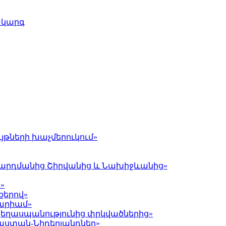
ակարգ
յթների խաչմերուկում»
լ Գարդմանից Շիրվանից և Նախիջևանից»
»
քերով»
Մարիամ»
 ցեղասպանությունից փրկվածներից»
յաստան-Նիդերլանդներ»