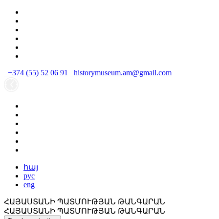
+374 (55) 52 06 91
historymuseum.am@gmail.com
հայ
рус
eng
ՀԱՅԱՍՏԱՆԻ ՊԱՏՄՈՒԹՅԱՆ ԹԱՆԳԱՐԱՆ
ՀԱՅԱՍՏԱՆԻ ՊԱՏՄՈՒԹՅԱՆ ԹԱՆԳԱՐԱՆ