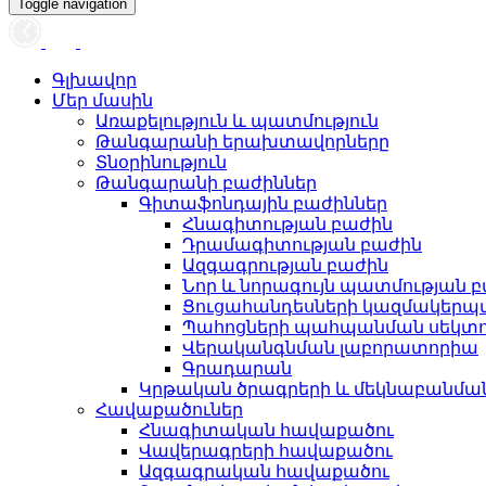
Toggle navigation
Գլխավոր
Մեր մասին
Առաքելություն և պատմություն
Թանգարանի երախտավորները
Տնօրինություն
Թանգարանի բաժիններ
Գիտաֆոնդային բաժիններ
Հնագիտության բաժին
Դրամագիտության բաժին
Ազգագրության բաժին
Նոր և նորագույն պատմության 
Ցուցահանդեսների կազմակերպ
Պահոցների պահպանման սեկտ
Վերականգնման լաբորատորիա
Գրադարան
Կրթական ծրագրերի և մեկնաբանմ
Հավաքածուներ
Հնագիտական հավաքածու
Վավերագրերի հավաքածու
Ազգագրական հավաքածու