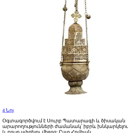
4
Նոյ
Օգտագործվում է Սուրբ Պատարագի և ծիսական
արարողությունների ժամանակ՝ իբրև խնկարկելու
և բույր սփռելու միջոց: Ըստ Հովհան