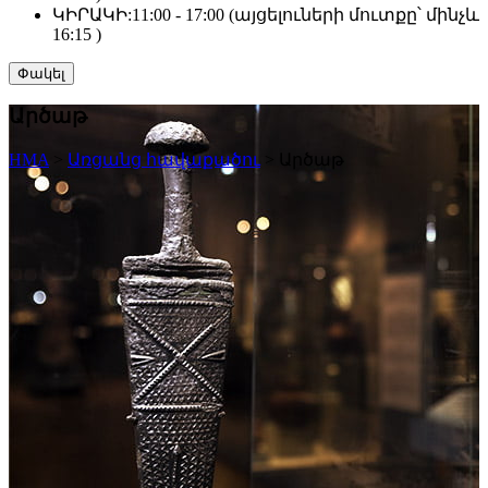
ԿԻՐԱԿԻ:
11:00 - 17:00 (այցելուների մուտքը՝ մինչև
16:15 )
Փակել
Արծաթ
HMA
>
Առցանց հավաքածու
>
Արծաթ