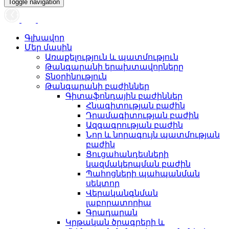
Toggle navigation
Գլխավոր
Մեր մասին
Առաքելություն և պատմություն
Թանգարանի երախտավորները
Տնօրինություն
Թանգարանի բաժիններ
Գիտաֆոնդային բաժիններ
Հնագիտության բաժին
Դրամագիտության բաժին
Ազգագրության բաժին
Նոր և նորագույն պատմության
բաժին
Ցուցահանդեսների
կազմակերպման բաժին
Պահոցների պահպանման
սեկտոր
Վերականգնման
լաբորատորիա
Գրադարան
Կրթական ծրագրերի և