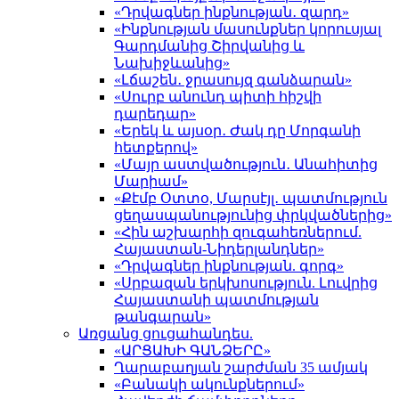
«Դրվագներ ինքնության․ զարդ»
«Ինքնության մասունքներ կորուսյալ
Գարդմանից Շիրվանից և
Նախիջևանից»
«Լճաշեն․ ջրասույզ գանձարան»
«Սուրբ անունդ պիտի հիշվի
դարեդար»
«Երեկ և այսօր․ Ժակ դը Մորգանի
հետքերով»
«Մայր աստվածություն․ Անահիտից
Մարիամ»
«Քէմբ Օտտօ, Մարսէյլ․ պատմություն
ցեղասպանությունից փրկվածներից»
«Հին աշխարհի զուգահեռներում.
Հայաստան-Նիդերլանդներ»
«Դրվագներ ինքնության. գորգ»
«Սրբազան երկխոսություն. Լուվրից
Հայաստանի պատմության
թանգարան»
Առցանց ցուցահանդես.
«ԱՐՑԱԽԻ ԳԱՆՁԵՐԸ»
Ղարաբաղյան շարժման 35 ամյակ
«Բանակի ակունքներում»