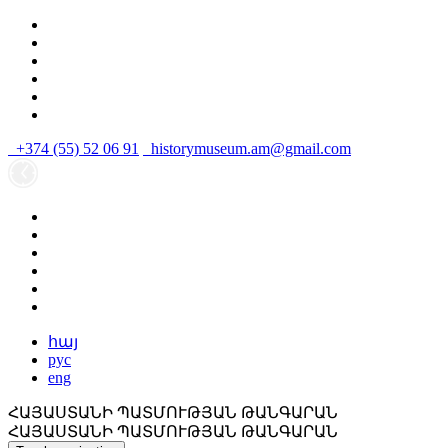
+374 (55) 52 06 91
historymuseum.am@gmail.com
հայ
рус
eng
ՀԱՅԱՍՏԱՆԻ ՊԱՏՄՈՒԹՅԱՆ ԹԱՆԳԱՐԱՆ
ՀԱՅԱՍՏԱՆԻ ՊԱՏՄՈՒԹՅԱՆ ԹԱՆԳԱՐԱՆ