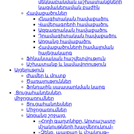
մեկնաբանման աշխատանքների
կազմակերպման բաժին
Հավաքածուներ
Հնագիտական հավաքածու
Վավերագրերի հավաքածու
Ազգագրական հավաքածու
Դրամագիտական հավաքածու
Առցանց հավաքածու
Հավաքածուների համալրման
հայեցակարգ
Ֆինանսական հաշվետվություն
Աշխատանք և կամավորություն
Այցելություն
Ժամեր և մուտք
Ծառայություններ
Ֆոնդային սպասարկման կարգ
Ցուցահանդեսներ,
միջոցառումներ
Ցուցահանդեսներ
Միջոցառումներ
Առցանց շրջայց.
«Հողի գաղտնիքը. Արտաշատը
մշակույթների խաչմերուկում»
«Զենք․ պայքար և մշակույթ»