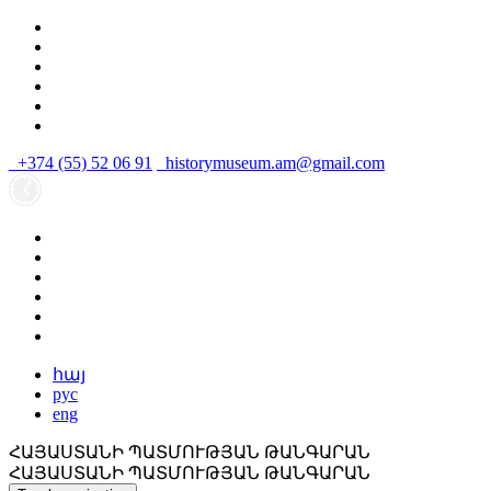
+374 (55) 52 06 91
historymuseum.am@gmail.com
հայ
рус
eng
ՀԱՅԱՍՏԱՆԻ ՊԱՏՄՈՒԹՅԱՆ ԹԱՆԳԱՐԱՆ
ՀԱՅԱՍՏԱՆԻ ՊԱՏՄՈՒԹՅԱՆ ԹԱՆԳԱՐԱՆ