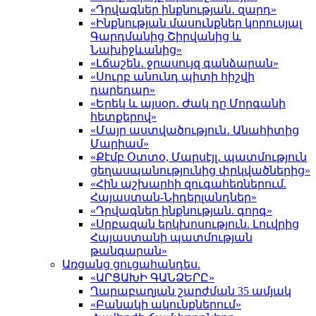
«Դրվագներ ինքնության․ զարդ»
«Ինքնության մասունքներ կորուսյալ
Գարդմանից Շիրվանից և
Նախիջևանից»
«Լճաշեն․ ջրասույզ գանձարան»
«Սուրբ անունդ պիտի հիշվի
դարեդար»
«Երեկ և այսօր․ Ժակ դը Մորգանի
հետքերով»
«Մայր աստվածություն․ Անահիտից
Մարիամ»
«Քէմբ Օտտօ, Մարսէյլ․ պատմություն
ցեղասպանությունից փրկվածներից»
«Հին աշխարհի զուգահեռներում.
Հայաստան-Նիդերլանդներ»
«Դրվագներ ինքնության. գորգ»
«Սրբազան երկխոսություն. Լուվրից
Հայաստանի պատմության
թանգարան»
Առցանց ցուցահանդես.
«ԱՐՑԱԽԻ ԳԱՆՁԵՐԸ»
Ղարաբաղյան շարժման 35 ամյակ
«Բանակի ակունքներում»