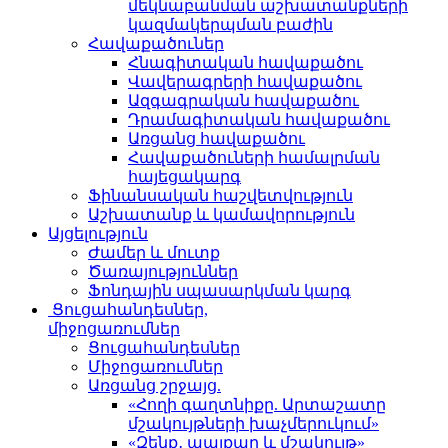
մեկնաբանման աշխատանքների
կազմակերպման բաժին
Հավաքածուներ
Հնագիտական հավաքածու
Վավերագրերի հավաքածու
Ազգագրական հավաքածու
Դրամագիտական հավաքածու
Առցանց հավաքածու
Հավաքածուների համալրման
հայեցակարգ
Ֆինանսական հաշվետվություն
Աշխատանք և կամավորություն
Այցելություն
Ժամեր և մուտք
Ծառայություններ
Ֆոնդային սպասարկման կարգ
Ցուցահանդեսներ,
միջոցառումներ
Ցուցահանդեսներ
Միջոցառումներ
Առցանց շրջայց.
«Հողի գաղտնիքը. Արտաշատը
մշակույթների խաչմերուկում»
«Զենք․ պայքար և մշակույթ»