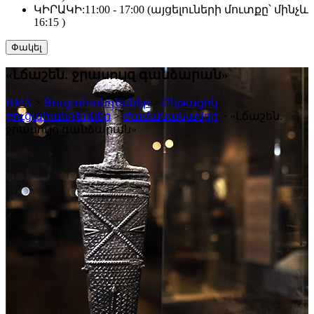
ԿԻՐԱԿԻ:
11:00 - 17:00 (այցելուների մուտքը՝ մինչև
16:15 )
Փակել
«Լճաշեն. ջրասույզ գանձարան»
HMA
>
Ցուցահանդեսներ
>
Ընթացիկ
ցուցահանդեսներ
>
Ժամանակավոր
>
«Լճաշեն.
ջրասույզ գանձարան»