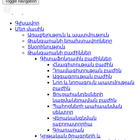
Toggle navigation
Գլխավոր
Մեր մասին
Առաքելություն և պատմություն
Թանգարանի երախտավորները
Տնօրինություն
Թանգարանի բաժիններ
Գիտաֆոնդային բաժիններ
Հնագիտության բաժին
Դրամագիտության բաժին
Ազգագրության բաժին
Նոր և նորագույն պատմության
բաժին
Ցուցահանդեսների
կազմակերպման բաժին
Պահոցների պահպանման
սեկտոր
Վերականգնման
լաբորատորիա
Գրադարան
Կրթական ծրագրերի և