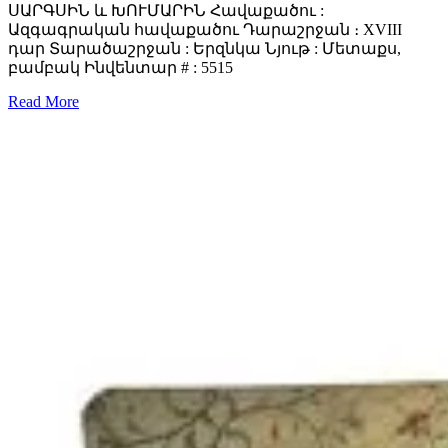
ՍԱՐԳՍԻՆ և ԽՈՒՄԱՐԻՆ Հավաքածու :
Ազգագրական հավաքածու Դարաշրջան ։ XVIII
դար Տարածաշրջան : Երզնկա Նյութ : Մետաքս,
բամբակ Ինվենտար # : 5515
Read More