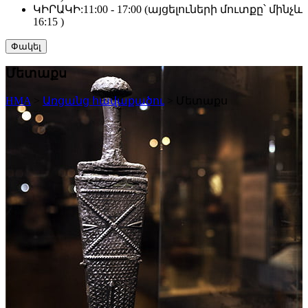
ԿԻՐԱԿԻ:
11:00 - 17:00 (այցելուների մուտքը՝ մինչև
16:15 )
Փակել
Մետաքս
HMA
>
Առցանց հավաքածու
>
Մետաքս