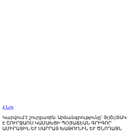
4
Նոյ
Կարվում է շուրջառին: Արձանգրությունը՝ Յ()Շ()ՏԱԿ
Է ՇՈՒՐՋԱՌՍ ԿԱՄԱԽՑԻ ՊՕՅԱՃԵԱՆ ԳՐԻԳՈՐ
ԱՄԻՐԱՅԻՆ ԵՒ ՍԱՐՐԱՅ ԽԱԹՈՒՆԻՆ ԵՒ ԾՆՈՂԱՑՆ