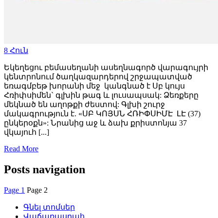
8
Հուն
Եկեղեցու բեմասեղանի ասեղնագործ վարագույրի
կենտրոնում ծաղկազարդերով շրջապատված
եռագմբեթ խորանի մեջ կանգնած է Սբ կույս
Հռիփսիմեն` գլխին թագ և լուսապսակ: Ձեռքերը
մեկնած են աղոթքի ժեստով: Գլխի շուրջ
մակագրություն է. «ՍԲ ԿՈՅՍՆ ՀՌԻՓՍԻՄԷ ԼԷ (37)
ընկերօքն»: Նրանից աջ և ձախ քրիստոնյա 37
վկայուհ [...]
Read More
Posts navigation
Page
1
Page
2
Գնել տոմսեր
Վաճառասրահ