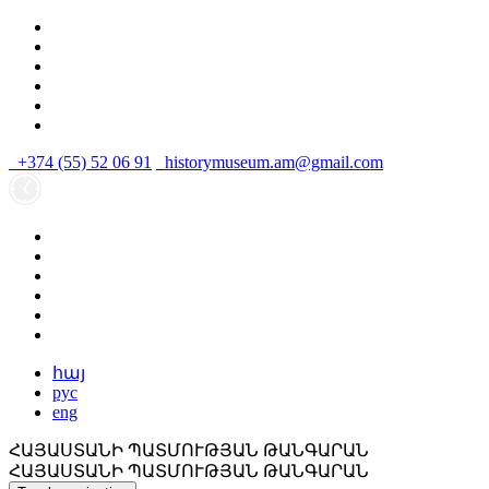
+374 (55) 52 06 91
historymuseum.am@gmail.com
հայ
рус
eng
ՀԱՅԱՍՏԱՆԻ ՊԱՏՄՈՒԹՅԱՆ ԹԱՆԳԱՐԱՆ
ՀԱՅԱՍՏԱՆԻ ՊԱՏՄՈՒԹՅԱՆ ԹԱՆԳԱՐԱՆ