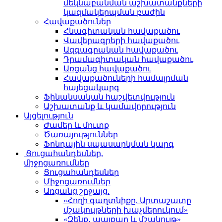
մեկնաբանման աշխատանքների
կազմակերպման բաժին
Հավաքածուներ
Հնագիտական հավաքածու
Վավերագրերի հավաքածու
Ազգագրական հավաքածու
Դրամագիտական հավաքածու
Առցանց հավաքածու
Հավաքածուների համալրման
հայեցակարգ
Ֆինանսական հաշվետվություն
Աշխատանք և կամավորություն
Այցելություն
Ժամեր և մուտք
Ծառայություններ
Ֆոնդային սպասարկման կարգ
Ցուցահանդեսներ,
միջոցառումներ
Ցուցահանդեսներ
Միջոցառումներ
Առցանց շրջայց.
«Հողի գաղտնիքը. Արտաշատը
մշակույթների խաչմերուկում»
«Զենք․ պայքար և մշակույթ»