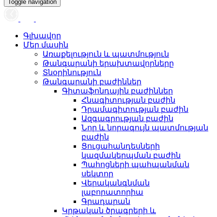
Toggle navigation
Գլխավոր
Մեր մասին
Առաքելություն և պատմություն
Թանգարանի երախտավորները
Տնօրինություն
Թանգարանի բաժիններ
Գիտաֆոնդային բաժիններ
Հնագիտության բաժին
Դրամագիտության բաժին
Ազգագրության բաժին
Նոր և նորագույն պատմության
բաժին
Ցուցահանդեսների
կազմակերպման բաժին
Պահոցների պահպանման
սեկտոր
Վերականգնման
լաբորատորիա
Գրադարան
Կրթական ծրագրերի և