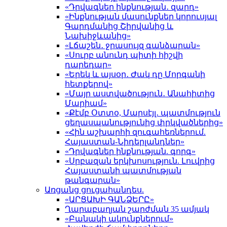
«Դրվագներ ինքնության․ զարդ»
«Ինքնության մասունքներ կորուսյալ
Գարդմանից Շիրվանից և
Նախիջևանից»
«Լճաշեն․ ջրասույզ գանձարան»
«Սուրբ անունդ պիտի հիշվի
դարեդար»
«Երեկ և այսօր․ Ժակ դը Մորգանի
հետքերով»
«Մայր աստվածություն․ Անահիտից
Մարիամ»
«Քէմբ Օտտօ, Մարսէյլ․ պատմություն
ցեղասպանությունից փրկվածներից»
«Հին աշխարհի զուգահեռներում.
Հայաստան-Նիդերլանդներ»
«Դրվագներ ինքնության. գորգ»
«Սրբազան երկխոսություն. Լուվրից
Հայաստանի պատմության
թանգարան»
Առցանց ցուցահանդես.
«ԱՐՑԱԽԻ ԳԱՆՁԵՐԸ»
Ղարաբաղյան շարժման 35 ամյակ
«Բանակի ակունքներում»