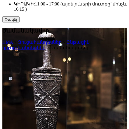
ԿԻՐԱԿԻ:
11:00 - 17:00 (այցելուների մուտքը՝ մինչև
16:15 )
Փակել
Ժամանակավոր
HMA
>
Ցուցահանդեսներ
>
Ընթացիկ
ցուցահանդեսներ
>
Ժամանակավոր