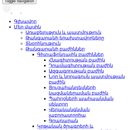
Toggle navigation
Գլխավոր
Մեր մասին
Առաքելություն և պատմություն
Թանգարանի երախտավորները
Տնօրինություն
Թանգարանի բաժիններ
Գիտաֆոնդային բաժիններ
Հնագիտության բաժին
Դրամագիտության բաժին
Ազգագրության բաժին
Նոր և նորագույն պատմության
բաժին
Ցուցահանդեսների
կազմակերպման բաժին
Պահոցների պահպանման
սեկտոր
Վերականգնման
լաբորատորիա
Գրադարան
Կրթական ծրագրերի և