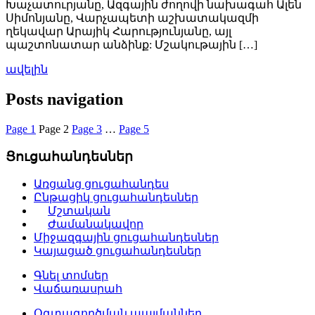
Խաչատուրյանը, Ազգային ժողովի նախագահ Ալեն
Սիմոնյանը, Վարչապետի աշխատակազմի
ղեկավար Արայիկ Հարությունյանը, այլ
պաշտոնատար անձինք: Մշակութային […]
ավելին
Posts navigation
Page
1
Page
2
Page
3
…
Page
5
Ցուցահանդեսներ
Առցանց ցուցահանդես
Ընթացիկ ցուցահանդեսներ
Մշտական
Ժամանակավոր
Միջազգային ցուցահանդեսներ
Կայացած ցուցահանդեսներ
Գնել տոմսեր
Վաճառասրահ
Օգտագործման պայմաններ