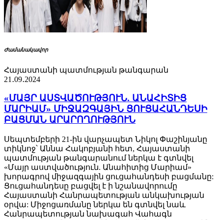
Ժամանակավոր
Հայաստանի պատմության թանգարան
21․09․2024
«ՄԱՅՐ ԱՍՏՎԱԾՈՒԹՅՈՒՆ. ԱՆԱՀԻՏԻՑ
ՄԱՐԻԱՄ» ՄԻՋԱԶԳԱՅԻՆ ՑՈՒՑԱՀԱՆԴԵՍԻ
ԲԱՑՄԱՆ ԱՐԱՐՈՂՈՒԹՅՈՒՆ
Սեպտեմբերի 21-ին վարչապետ Նիկոլ Փաշինյանը
տիկնոջ՝ Աննա Հակոբյանի հետ, Հայաստանի
պատմության թանգարանում ներկա է գտնվել
«Մայր աստվածություն. Անահիտից Մարիամ»
խորագրով միջազգային ցուցահանդեսի բացմանը:
Ցուցահանդեսը բացվել է ի նշանավորումը
Հայաստանի Հանրապետության անկախության
օրվա: Միջոցառմանը ներկա են գտնվել նաև
Հանրապետության նախագահ Վահագն