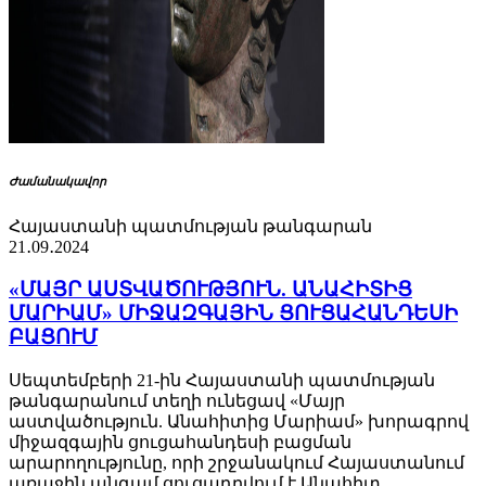
Ժամանակավոր
Հայաստանի պատմության թանգարան
21․09․2024
«ՄԱՅՐ ԱՍՏՎԱԾՈՒԹՅՈՒՆ. ԱՆԱՀԻՏԻՑ
ՄԱՐԻԱՄ» ՄԻՋԱԶԳԱՅԻՆ ՑՈՒՑԱՀԱՆԴԵՍԻ
ԲԱՑՈՒՄ
Սեպտեմբերի 21-ին Հայաստանի պատմության
թանգարանում տեղի ունեցավ «Մայր
աստվածություն. Անահիտից Մարիամ» խորագրով
միջազգային ցուցահանդեսի բացման
արարողությունը, որի շրջանակում Հայաստանում
առաջին անգամ ցուցադրվում է Անահիտ