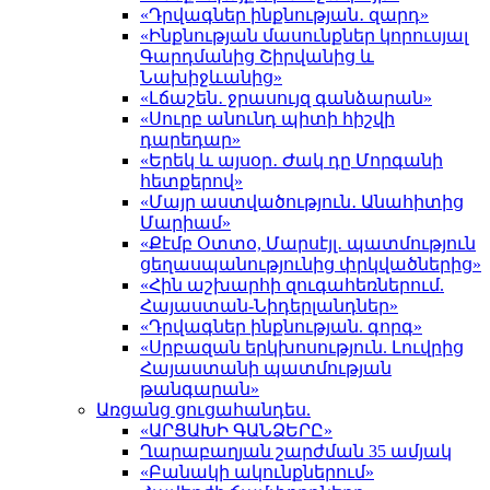
«Դրվագներ ինքնության․ զարդ»
«Ինքնության մասունքներ կորուսյալ
Գարդմանից Շիրվանից և
Նախիջևանից»
«Լճաշեն․ ջրասույզ գանձարան»
«Սուրբ անունդ պիտի հիշվի
դարեդար»
«Երեկ և այսօր․ Ժակ դը Մորգանի
հետքերով»
«Մայր աստվածություն․ Անահիտից
Մարիամ»
«Քէմբ Օտտօ, Մարսէյլ․ պատմություն
ցեղասպանությունից փրկվածներից»
«Հին աշխարհի զուգահեռներում.
Հայաստան-Նիդերլանդներ»
«Դրվագներ ինքնության. գորգ»
«Սրբազան երկխոսություն. Լուվրից
Հայաստանի պատմության
թանգարան»
Առցանց ցուցահանդես.
«ԱՐՑԱԽԻ ԳԱՆՁԵՐԸ»
Ղարաբաղյան շարժման 35 ամյակ
«Բանակի ակունքներում»