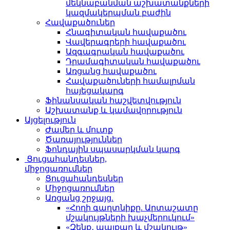
մեկնաբանման աշխատանքների
կազմակերպման բաժին
Հավաքածուներ
Հնագիտական հավաքածու
Վավերագրերի հավաքածու
Ազգագրական հավաքածու
Դրամագիտական հավաքածու
Առցանց հավաքածու
Հավաքածուների համալրման
հայեցակարգ
Ֆինանսական հաշվետվություն
Աշխատանք և կամավորություն
Այցելություն
Ժամեր և մուտք
Ծառայություններ
Ֆոնդային սպասարկման կարգ
Ցուցահանդեսներ,
միջոցառումներ
Ցուցահանդեսներ
Միջոցառումներ
Առցանց շրջայց.
«Հողի գաղտնիքը. Արտաշատը
մշակույթների խաչմերուկում»
«Զենք․ պայքար և մշակույթ»