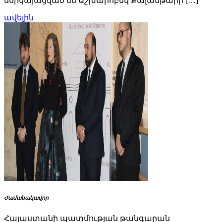
ներկայացված են Աշխարհբեկ Քալանթարի […]
ավելին
Ժամանակավոր
Հայաստանի պատմության թանգարան