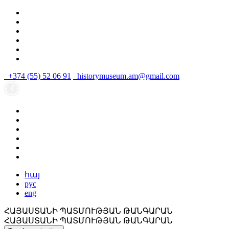
+374 (55) 52 06 91
historymuseum.am@gmail.com
հայ
рус
eng
ՀԱՅԱՍՏԱՆԻ ՊԱՏՄՈՒԹՅԱՆ ԹԱՆԳԱՐԱՆ
ՀԱՅԱՍՏԱՆԻ ՊԱՏՄՈՒԹՅԱՆ ԹԱՆԳԱՐԱՆ