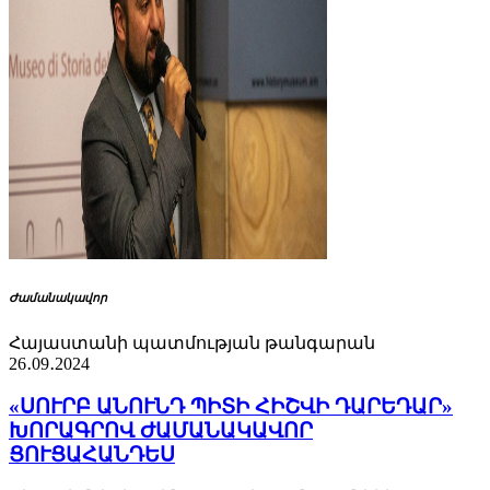
Ժամանակավոր
Հայաստանի պատմության թանգարան
26․09․2024
«ՍՈՒՐԲ ԱՆՈՒՆԴ ՊԻՏԻ ՀԻՇՎԻ ԴԱՐԵԴԱՐ»
ԽՈՐԱԳՐՈՎ ԺԱՄԱՆԱԿԱՎՈՐ
ՑՈՒՑԱՀԱՆԴԵՍ