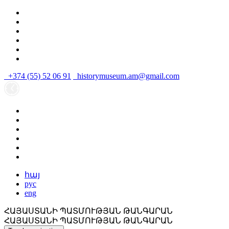
+374 (55) 52 06 91
historymuseum.am@gmail.com
հայ
рус
eng
ՀԱՅԱՍՏԱՆԻ ՊԱՏՄՈՒԹՅԱՆ ԹԱՆԳԱՐԱՆ
ՀԱՅԱՍՏԱՆԻ ՊԱՏՄՈՒԹՅԱՆ ԹԱՆԳԱՐԱՆ