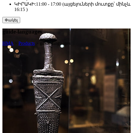
ԿԻՐԱԿԻ:
11:00 - 17:00 (այցելուների մուտքը՝ մինչև
16:15 )
Փակել
guide-languages
HMA
>
Products
>
guide-languages