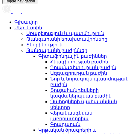
Toggle navigation
Գլխավոր
Մեր մասին
Առաքելություն և պատմություն
Թանգարանի երախտավորները
Տնօրինություն
Թանգարանի բաժիններ
Գիտաֆոնդային բաժիններ
Հնագիտության բաժին
Դրամագիտության բաժին
Ազգագրության բաժին
Նոր և նորագույն պատմության
բաժին
Ցուցահանդեսների
կազմակերպման բաժին
Պահոցների պահպանման
սեկտոր
Վերականգնման
լաբորատորիա
Գրադարան
Կրթական ծրագրերի և