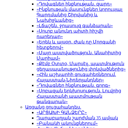
«Դրվագներ ինքնության․ զարդ»
«Ինքնության մասունքներ կորուսյալ
Գարդմանից Շիրվանից և
Նախիջևանից»
«Լճաշեն․ ջրասույզ գանձարան»
«Սուրբ անունդ պիտի հիշվի
դարեդար»
«Երեկ և այսօր․ Ժակ դը Մորգանի
հետքերով»
«Մայր աստվածություն․ Անահիտից
Մարիամ»
«Քէմբ Օտտօ, Մարսէյլ․ պատմություն
ցեղասպանությունից փրկվածներից»
«Հին աշխարհի զուգահեռներում.
Հայաստան-Նիդերլանդներ»
«Դրվագներ ինքնության. գորգ»
«Սրբազան երկխոսություն. Լուվրից
Հայաստանի պատմության
թանգարան»
Առցանց ցուցահանդես.
«ԱՐՑԱԽԻ ԳԱՆՁԵՐԸ»
Ղարաբաղյան շարժման 35 ամյակ
«Բանակի ակունքներում»