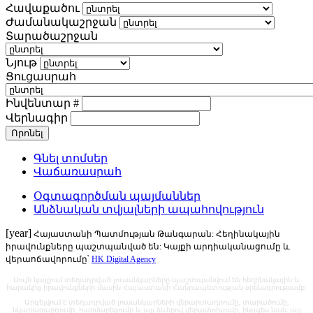
Հավաքածու
Ժամանակաշրջան
Տարածաշրջան
Նյութ
Ցուցասրահ
Ինվենտար #
Վերնագիր
Գնել տոմսեր
Վաճառասրահ
Օգտագործման պայմաններ
Անձնական տվյալների ապահովություն
[year]
Հայաստանի Պատմության Թանգարան: Հեղինակային
իրավունքները պաշտպանված են: Կայքի արդիականացումը և
վերաոճավորումը՝
HK Digital Agency
Սույն կայքում տեղադրված լուսանկարները պաշտպանվում են հեղինակային և
հարակից իրավունքների մասին Հայաստանի Հանրապետության օրենսդրությամբ:
Արգելվում է տեղադրված լուսանկարների վերարտադրումը, տարածումը,
նկարազարդումը, հարմարեցումը և այլ ձևերով վերափոխումը, ինչպես նաև այլ