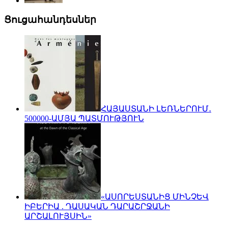
Ցուցահանդեսներ
ՀԱՅԱՍՏԱՆԻ ԼԵՌՆԵՐՈՒՄ․
500000-ԱՄՅԱ ՊԱՏՄՈՒԹՅՈՒՆ
«ԱՍՈՐԵՍՏԱՆԻՑ ՄԻՆՉԵՎ
ԻԲԵՐԻԱ . ԴԱՍԱԿԱՆ ԴԱՐԱՇՐՋԱՆԻ
ԱՐՇԱԼՈՒՅՍԻՆ»