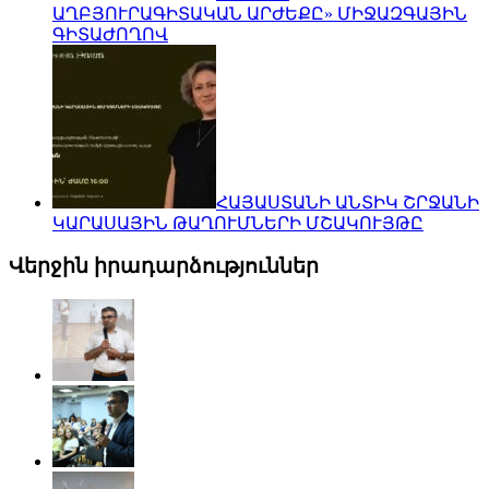
ԱՂԲՅՈՒՐԱԳԻՏԱԿԱՆ ԱՐԺԵՔԸ» ՄԻՋԱԶԳԱՅԻՆ
ԳԻՏԱԺՈՂՈՎ
ՀԱՅԱՍՏԱՆԻ ԱՆՏԻԿ ՇՐՋԱՆԻ
ԿԱՐԱՍԱՅԻՆ ԹԱՂՈՒՄՆԵՐԻ ՄՇԱԿՈՒՅԹԸ
Վերջին իրադարձություններ