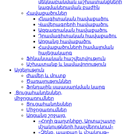
մեկնաբանման աշխատանքների
կազմակերպման բաժին
Հավաքածուներ
Հնագիտական հավաքածու
Վավերագրերի հավաքածու
Ազգագրական հավաքածու
Դրամագիտական հավաքածու
Առցանց հավաքածու
Հավաքածուների համալրման
հայեցակարգ
Ֆինանսական հաշվետվություն
Աշխատանք և կամավորություն
Այցելություն
Ժամեր և մուտք
Ծառայություններ
Ֆոնդային սպասարկման կարգ
Ցուցահանդեսներ,
միջոցառումներ
Ցուցահանդեսներ
Միջոցառումներ
Առցանց շրջայց.
«Հողի գաղտնիքը. Արտաշատը
մշակույթների խաչմերուկում»
«Զենք․ պայքար և մշակույթ»